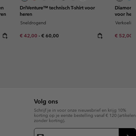
en
DriVenture™ technisch T-shirt voor
Diamond P
ren
heren
voor her
Sneldrogend
Verkoelin
Minimum sale price:
Maximum price:
Minimum s
€ 42,00
-
€ 60,00
€ 52,00
Volg ons
Schrijf je in voor onze nieuwsbrief en krijg 10%
korting op je eerste bestelling vanaf € 120 (artikelen
zonder korting).
Aanmelden