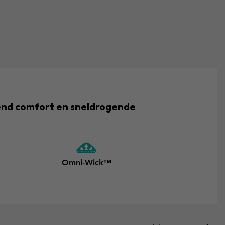
end comfort en sneldrogende
Omni-Wick™