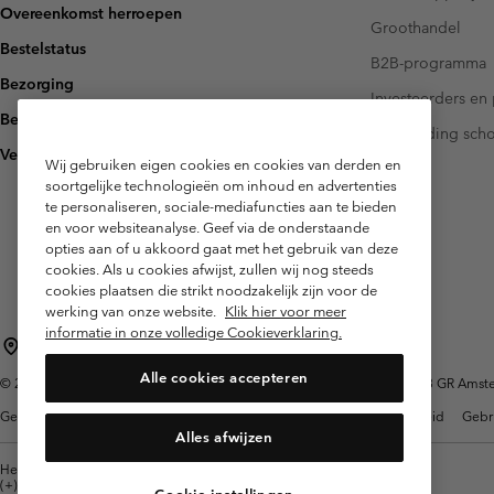
Overeenkomst herroepen
Groothandel
Bestelstatus
B2B-programma
Bezorging
Investeerders en 
Betaling
Handleiding sch
Veelgestelde vragen
Wij gebruiken eigen cookies en cookies van derden en
soortgelijke technologieën om inhoud en advertenties
te personaliseren, sociale-mediafuncties aan te bieden
en voor websiteanalyse. Geef via de onderstaande
opties aan of u akkoord gaat met het gebruik van deze
cookies. Als u cookies afwijst, zullen wij nog steeds
cookies plaatsen die strikt noodzakelijk zijn voor de
werking van onze website.
Klik hier voor meer
informatie in onze volledige Cookieverklaring.
Nederland (Nederlands)
English ›
|
Alle cookies accepteren
©
2026
Columbia Sportswear Netherlands B.V. Kingsfordweg 151, 1043 GR Amster
Gebruiksvoorwaarden
Verkoopvoorwaarden
Garantie
Privacybeleid
Gebr
Alles afwijzen
Helpcentrum: Maan-Vrij. 9:00 - 13:00 & 14:00 - 18:00
(+)31202415473