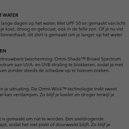
T WATER
 lange dagen op het water. Met UPF 50 en gemaakt van licht
je koel, droog en gefocust, ook in de felle zon. Of je nu vist
 binnenhaalt, dit shirt is gemaakt om je langer op het water
NEN
irt betrouwbare bescherming. Omni-Shade™ Broad Spectrum
ctrum aan UVA- en UVB-straling te blokkeren, zodat je met
lijven zonder steeds de schaduw op te hoeven zoeken.
de in je uitrusting. De Omni-Wick™-technologie trekt zweet
l kan verdampen. Zo blijf je koeler en droger terwijl je
hirt is gemaakt om nat te worden. Een sneldrogende
t, zodat het niet plakt of doorweekt blijft. Zo blijf je