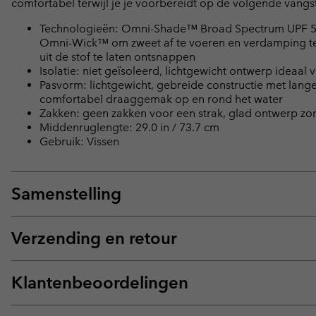
comfortabel terwijl je je voorbereidt op de volgende vangst
Technologieën: Omni-Shade™ Broad Spectrum UPF 50
Omni-Wick™ om zweet af te voeren en verdamping te
uit de stof te laten ontsnappen
Isolatie: niet geïsoleerd, lichtgewicht ontwerp idea
Pasvorm: lichtgewicht, gebreide constructie met la
comfortabel draaggemak op en rond het water
Zakken: geen zakken voor een strak, glad ontwerp zond
Middenruglengte: 29.0 in / 73.7 cm
Gebruik: Vissen
Samenstelling
Verzending en retour
Klantenbeoordelingen