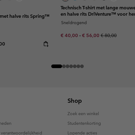
Technisch T-shirt met lange mouw
en halve rits DriVenture™ voor he
 met halve rits Spring™
Sneldrogend
Minimum sale price:
Maximum sale price:
Regular price:
€ 40,00
-
€ 56,00
€ 80,00
rice:
mum price:
,00
Shop
Zoek een winkel
kheden
Studentenkorting
 verantwoordelijkheid
Lopende acties