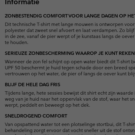
Informatie
ZONBESTENDIG COMFORT VOOR LANGE DAGEN OP HE
Dit technische T-shirt met lange mouwen is ontworpen voor
polyester dat zweet snel afvoert en laat verdampen. Zo blijf 
in de zee, vanaf de pier werpt of je kunstaas langs de oever
te houden.
SERIEUZE ZONBESCHERMING WAAROP JE KUNT REKE
Wanneer de zon fel schijnt op open water biedt dit T-sh
UPF 50 beschermt je huid tegen schade door een breed spe
vertrouwen op het water, de pier of langs de oever kunt b
BLIJF DE HELE DAG FRIS
Tijdens lange, hete sessies bewijst dit shirt echt zijn waar
weg van je huid naar het oppervlak van de stof, waar het sne
werpt, peddelt en beweegt op het dek.
SNELDROGEND COMFORT
Van opspattend water tot een plotselinge stortbui, dit T-s
behandeling zorgt ervoor dat vocht sneller uit de stof ontsnap