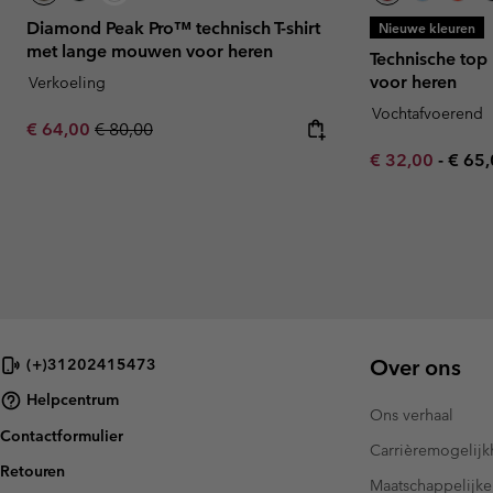
Diamond Peak Pro™ technisch T-shirt
Nieuwe kleuren
met lange mouwen voor heren
Technische top
voor heren
Verkoeling
Vochtafvoerend
Sale price:
Regular price:
€ 64,00
€ 80,00
Minimum sale p
Maxi
€ 32,00
-
€ 65
Over ons
(+)31202415473
Helpcentrum
Ons verhaal
Contactformulier
Carrièremogelij
Retouren
Maatschappelijke