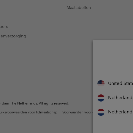
Maattabellen
pers
oenverzorging
United Stat
Netherland
dam The Netherlands. All rights reserved.
Netherland
uiksvoorwaarden voor lidmaatschap
Voorwaarden voor door gebruikers gegene