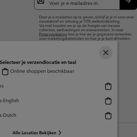
voor
e-
Insc
mailupdates
Door je e-mailadres op te geven, schrijf je je in voor onze
nieuwsbrief en ontvang je 10% welkomstkorting.
Via mail houden we je op de hoogte van nieuwe
collecties, aanbiedingen en evenementen. In onze
Privacyverklaring
lees je hoe we je gegevens verwerken
voor marketingdoeleinden en hoe je je kunt afmelden.
Selecteer je verzendlocatie en taal
Online shoppen beschikbaar
Online
es
shoppen
beschikbaar
Online
s-English
shoppen
beschikbaar
Online
s-Dutch
reerde inhoud
Impressum
Cookies
Public CBCR
shoppen
beschikbaar
Alle Locaties Bekijken