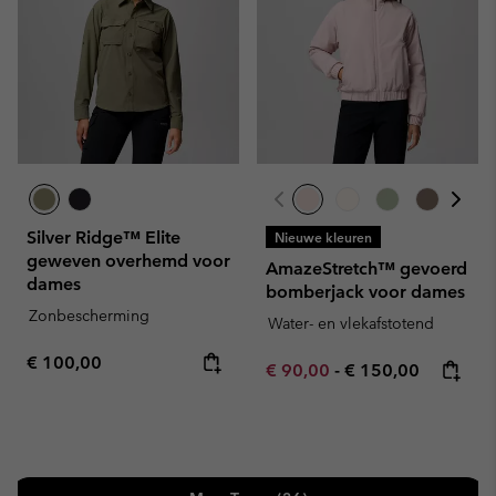
Silver Ridge™ Elite
Nieuwe kleuren
geweven overhemd voor
AmazeStretch™ gevoerd
dames
bomberjack voor dames
Zonbescherming
Water- en vlekafstotend
Regular price:
€ 100,00
Minimum sale price:
Maximum price:
€ 90,00
-
€ 150,00