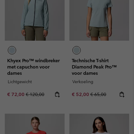
Khyex Pro™ windbreker
Technische T-shirt
met capuchon voor
Diamond Peak Pro™
dames
voor dames
Lichtgewicht
Verkoeling
Sale price:
Regular price:
Sale price:
Regular price:
€ 72,00
€ 120,00
€ 52,00
€ 65,00