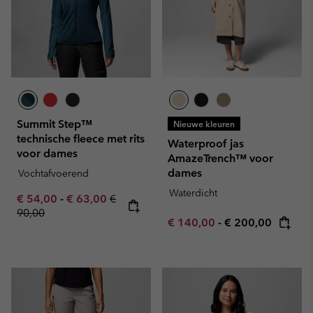
Summit Step™
Nieuwe kleuren
technische fleece met rits
Waterproof jas
voor dames
AmazeTrench™ voor
dames
Vochtafvoerend
Waterdicht
Minimum sale price:
Maximum sale price:
Regular price:
€ 54,00
-
€ 63,00
€
90,00
Minimum sale price:
Maximum price:
€ 140,00
-
€ 200,00