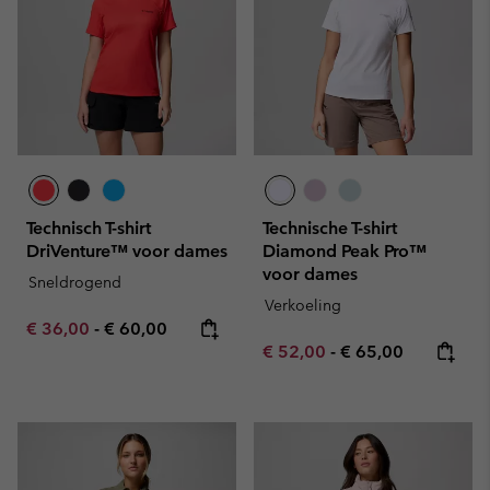
Technisch T-shirt
Technische T-shirt
DriVenture™ voor dames
Diamond Peak Pro™
voor dames
Sneldrogend
Verkoeling
Minimum sale price:
Maximum price:
€ 36,00
-
€ 60,00
Minimum sale price:
Maximum price:
€ 52,00
-
€ 65,00