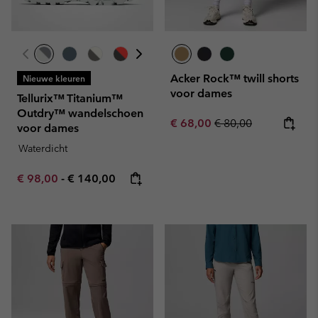
Acker Rock™ twill shorts
Nieuwe kleuren
voor dames
Tellurix™ Titanium™
Outdry™ wandelschoen
Sale price:
Regular price:
€ 68,00
€ 80,00
voor dames
Waterdicht
Minimum sale price:
Maximum price:
€ 98,00
-
€ 140,00