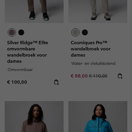
Silver Ridge™ Elite
Cosmiques Pro™
omvormbare
wandelbroek voor
wandelbroek voor
dames
dames
Water- en vlekafstotend
Omvormbaar
Sale price:
Regular price:
€ 88,00
€ 110,00
Regular price:
€ 100,00