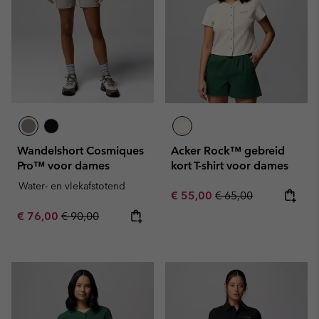
Wandelshort Cosmiques
Acker Rock™ gebreid
Pro™ voor dames
kort T-shirt voor dames
Water- en vlekafstotend
Sale price:
Regular price:
€ 55,00
€ 65,00
Sale price:
Regular price:
€ 76,00
€ 90,00