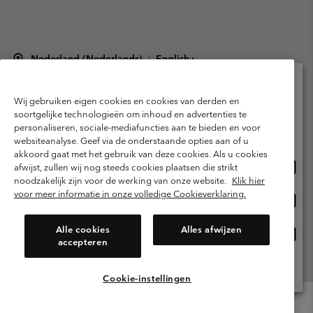
Nederland (Nederlands)
English ›
|
©
2026
Columbia Sportswear Netherlands B.V. Kingsfordweg 151, 1043 GR
Amsterdam The Netherlands. All rights reserved.
Wij gebruiken eigen cookies en cookies van derden en
Selecteer je verzendlocatie en taal
Gebruiksvoorwaarden
Verkoopvoorwaarden
Garantie
soortgelijke technologieën om inhoud en advertenties te
personaliseren, sociale-mediafuncties aan te bieden en voor
Online shoppen beschikbaar
Privacybeleid
Gebruiksvoorwaarden voor lidmaatschap
websiteanalyse. Geef via de onderstaande opties aan of u
akkoord gaat met het gebruik van deze cookies. Als u cookies
Voorwaarden voor door gebruikers gegenereerde inhoud
Impressum
Onlin
United States
afwijst, zullen wij nog steeds cookies plaatsen die strikt
shopp
Cookies
Public CBCR
noodzakelijk zijn voor de werking van onze website.
Klik hier
besch
voor meer informatie in onze volledige Cookieverklaring.
Onlin
Netherlands-English
shopp
Helpcentrum: Maan-Vrij. 9:00 - 13:00 & 14:00 - 18:00
(+)31202415473
besch
Alle cookies
Alles afwijzen
Onlin
Netherlands-Dutch
accepteren
shopp
besch
Alle Locaties Bekijken
Cookie-instellingen