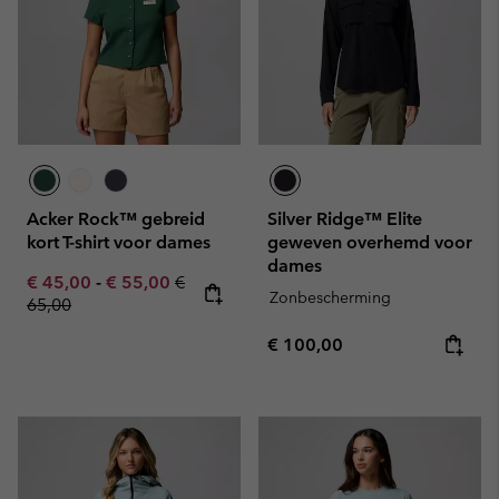
Acker Rock™ gebreid
Silver Ridge™ Elite
kort T-shirt voor dames
geweven overhemd voor
dames
Minimum sale price:
Maximum sale price:
Regular price:
€ 45,00
-
€ 55,00
€
Zonbescherming
65,00
Regular price:
€ 100,00