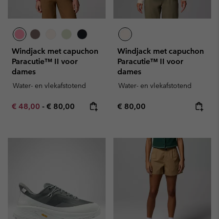
Windjack met capuchon
Windjack met capuchon
Paracutie™ II voor
Paracutie™ II voor
dames
dames
Water- en vlekafstotend
Water- en vlekafstotend
Minimum sale price:
Maximum price:
Regular price:
€ 48,00
-
€ 80,00
€ 80,00