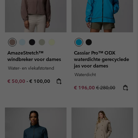
AmazeStretch™
Cassiar Pro™ ODX
windbreker voor dames
waterdichte gerecyclede
jas voor dames
Water- en vlekafstotend
Waterdicht
Minimum sale price:
Maximum price:
€ 50,00
-
€ 100,00
Sale price:
Regular price:
€ 196,00
€ 280,00