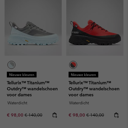
Nieuwe kleuren
Nieuwe kleuren
Tellurix™ Titanium™
Tellurix™ Titanium™
Outdry™ wandelschoen
Outdry™ wandelschoen
voor dames
voor dames
Waterdicht
Waterdicht
Sale price:
Regular price:
Sale price:
Regular price:
€ 98,00
€ 140,00
€ 98,00
€ 140,00