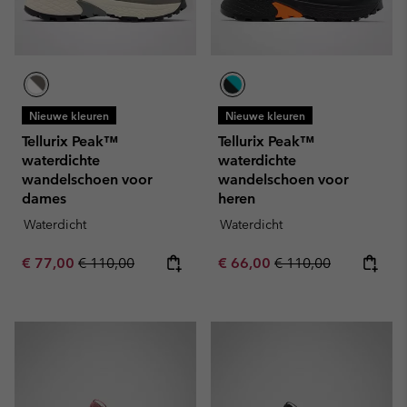
Nieuwe kleuren
Nieuwe kleuren
Tellurix Peak™
Tellurix Peak™
waterdichte
waterdichte
wandelschoen voor
wandelschoen voor
dames
heren
Waterdicht
Waterdicht
Sale price:
Regular price:
Sale price:
Regular price:
€ 77,00
€ 110,00
€ 66,00
€ 110,00