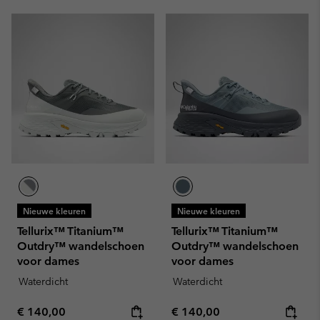
Nieuwe kleuren
Nieuwe kleuren
Tellurix™ Titanium™
Tellurix™ Titanium™
Outdry™ wandelschoen
Outdry™ wandelschoen
voor dames
voor dames
Waterdicht
Waterdicht
Regular price:
Regular price:
€ 140,00
€ 140,00