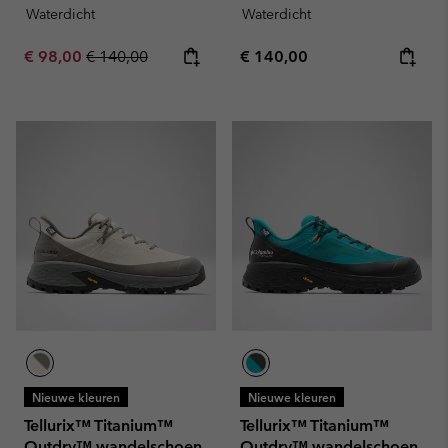
Waterdicht
Waterdicht
Sale price:
Regular price:
Regular price:
€ 98,00
€ 140,00
€ 140,00
Nieuwe kleuren
Nieuwe kleuren
Tellurix™ Titanium™
Tellurix™ Titanium™
Outdry™ wandelschoen
Outdry™ wandelschoen