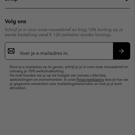
Volg ons
Schrijf je in voor onze nieuwsbrief en krijg 10% korting op je
eerste bestelling vanaf € 120 (artikelen zonder korting).
Aanmelden
voor
e-
Inschr
mailupdates
Door je e-mailadres op te geven, schrijf je je in voor onze nieuwsbrief en
ontvang je 10% welkomstkorting.
Via mail houden we je op de hoogte van nieuwe collecties,
aanbiedingen en evenementen. In onze
Privacyverklaring
lees je hoe we
je gegevens verwerken voor marketingdoeleinden en hoe je je kunt
afmelden.