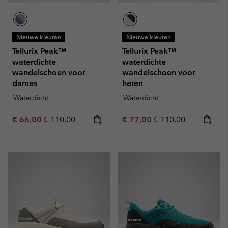
Nieuwe kleuren
Nieuwe kleuren
Tellurix Peak™
Tellurix Peak™
waterdichte
waterdichte
wandelschoen voor
wandelschoen voor
dames
heren
Waterdicht
Waterdicht
Sale price:
Regular price:
Sale price:
Regular price:
€ 66,00
€ 110,00
€ 77,00
€ 110,00