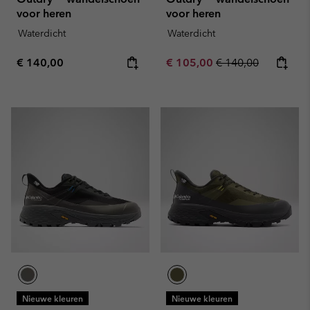
voor heren
voor heren
Waterdicht
Waterdicht
Regular price:
Sale price:
Regular price:
€ 140,00
€ 105,00
€ 140,00
Nieuwe kleuren
Nieuwe kleuren