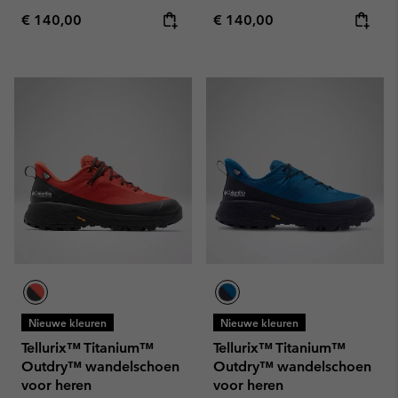
Regular price:
Regular price:
€ 140,00
€ 140,00
Nieuwe kleuren
Nieuwe kleuren
Tellurix™ Titanium™
Tellurix™ Titanium™
Outdry™ wandelschoen
Outdry™ wandelschoen
voor heren
voor heren