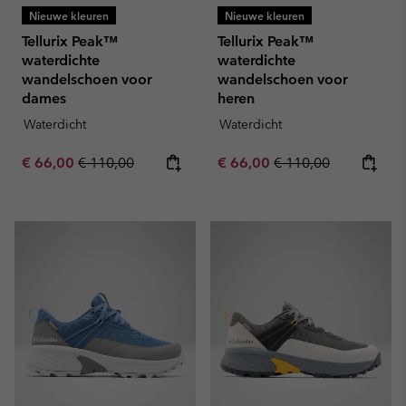
Nieuwe kleuren
Nieuwe kleuren
Tellurix Peak™
Tellurix Peak™
waterdichte
waterdichte
wandelschoen voor
wandelschoen voor
dames
heren
Waterdicht
Waterdicht
Sale price:
Regular price:
Sale price:
Regular price:
€ 66,00
€ 110,00
€ 66,00
€ 110,00