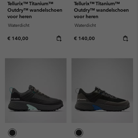
Tellurix™ Titanium™
Tellurix™ Titanium™
Outdry™ wandelschoen
Outdry™ wandelschoen
voor heren
voor heren
Waterdicht
Waterdicht
Regular price:
Regular price:
€ 140,00
€ 140,00