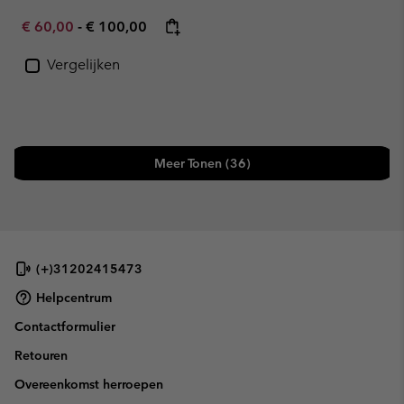
Minimum sale price:
Maximum price:
€ 60,00
-
€ 100,00
Vergelijken
Meer Tonen (36)
(+)31202415473
Helpcentrum
Contactformulier
Retouren
Overeenkomst herroepen