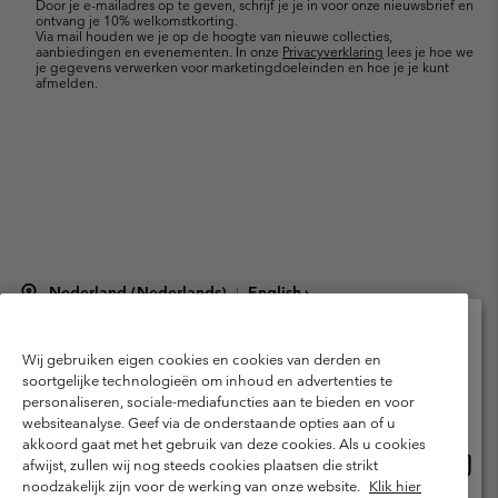
Door je e-mailadres op te geven, schrijf je je in voor onze nieuwsbrief en
ontvang je 10% welkomstkorting.
Via mail houden we je op de hoogte van nieuwe collecties,
aanbiedingen en evenementen. In onze
Privacyverklaring
lees je hoe we
je gegevens verwerken voor marketingdoeleinden en hoe je je kunt
afmelden.
Nederland (Nederlands)
English ›
|
©
2026
Columbia Sportswear Netherlands B.V. Kingsfordweg 151, 1043 GR
Amsterdam The Netherlands. All rights reserved.
Wij gebruiken eigen cookies en cookies van derden en
Selecteer je verzendlocatie en taal
Gebruiksvoorwaarden
Verkoopvoorwaarden
Garantie
soortgelijke technologieën om inhoud en advertenties te
personaliseren, sociale-mediafuncties aan te bieden en voor
Online shoppen beschikbaar
Privacybeleid
Gebruiksvoorwaarden voor lidmaatschap
websiteanalyse. Geef via de onderstaande opties aan of u
akkoord gaat met het gebruik van deze cookies. Als u cookies
Voorwaarden voor door gebruikers gegenereerde inhoud
Impressum
Onlin
United States
afwijst, zullen wij nog steeds cookies plaatsen die strikt
shopp
Cookies
Public CBCR
noodzakelijk zijn voor de werking van onze website.
Klik hier