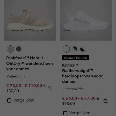
Peakfreak™ Hera II
Nieuwe kleuren
OutDry™ wandelschoen
Konos™
voor dames
Featherweight™
hardloopschoen voor
Waterdicht
dames
Minimum sale price:
Maximum sale price:
Regular price:
€ 78,00
-
€ 110,00
€
Lichtgewicht
130,00
Minimum sale price:
Maximum sale pric
Regular pr
€ 66,00
-
€ 77,00
€
Vergelijken
110,00
Vergelijken