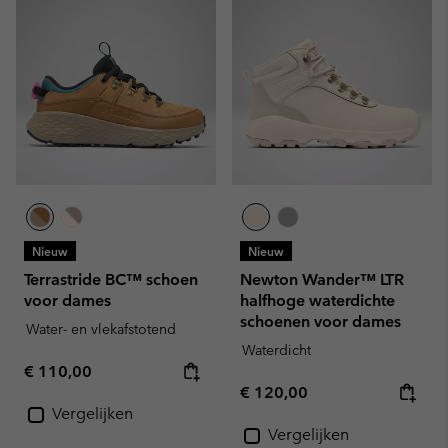
Nieuw
Nieuw
Terrastride BC™ schoen
Newton Wander™ LTR
voor dames
halfhoge waterdichte
schoenen voor dames
Water- en vlekafstotend
Waterdicht
Regular price:
€ 110,00
Regular price:
€ 120,00
Vergelijken
Vergelijken