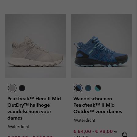
Peakfreak™ Hera II Mid
Wandelschoenen
OutDry™ halfhoge
Peakfreak™ II Mid
wandelschoen voor
Outdry™ voor dames
dames
Waterdicht
Waterdicht
Minimum sale price:
Maximum sale pric
Regular pr
€ 84,00
-
€ 98,00
€