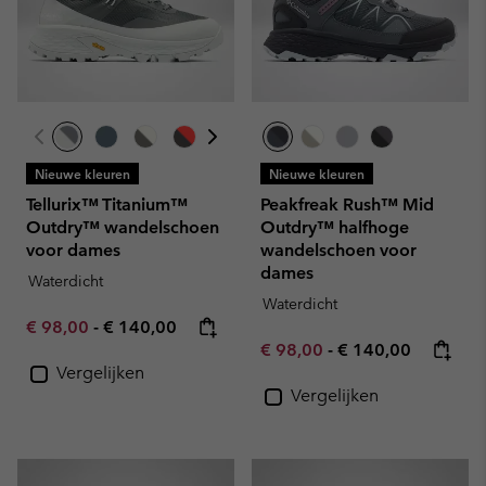
Nieuwe kleuren
Nieuwe kleuren
Tellurix™ Titanium™
Peakfreak Rush™ Mid
Outdry™ wandelschoen
Outdry™ halfhoge
voor dames
wandelschoen voor
dames
Waterdicht
Waterdicht
Minimum sale price:
Maximum price:
€ 98,00
-
€ 140,00
Minimum sale price:
Maximum price:
€ 98,00
-
€ 140,00
Vergelijken
Vergelijken