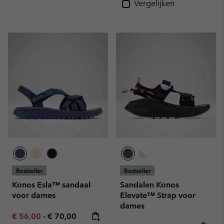
Vergelijken
Bestseller
Bestseller
Konos Esla™ sandaal
Sandalen Konos
voor dames
Elevate™ Strap voor
dames
Minimum sale price:
Maximum price:
€ 56,00
-
€ 70,00