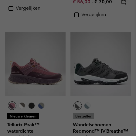
Minimum sale price:
Maximum price:
€ 56,00
-
€ 70,00
Vergelijken
Vergelijken
Nieuwe kleuren
Bestseller
Tellurix Peak™
Wandelschoenen
waterdichte
Redmond™ IV Breathe™