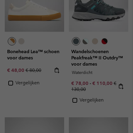
Bonehead Lea™ schoen
Wandelschoenen
voor dames
Peakfreak™ II Outdry™
voor dames
Sale price:
Regular price:
€ 48,00
€ 80,00
Waterdicht
Vergelijken
Minimum sale price:
Maximum sale pric
Regular 
€ 78,00
-
€ 110,00
€
130,00
Vergelijken