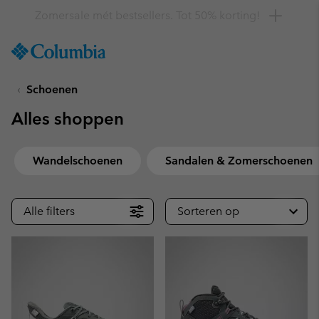
Krijg 10% korting
SKIP
Columbia
TO
Sportswear
CONTENT
Schoenen
SKIP
TO
Alles shoppen
MAIN
NAV
SKIP
Wandelschoenen
Sandalen & Zomerschoenen
TO
SEARCH
Alle filters
Sorteren op