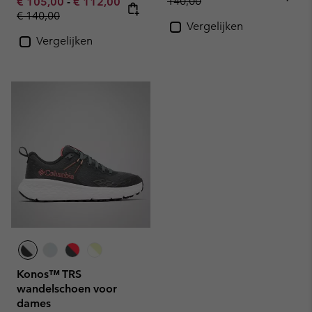
Minimum sale price:
Maximum sale price:
140,00
€ 105,00
-
€ 112,00
Regular price:
€ 140,00
Vergelijken
Vergelijken
Konos™ TRS
wandelschoen voor
dames