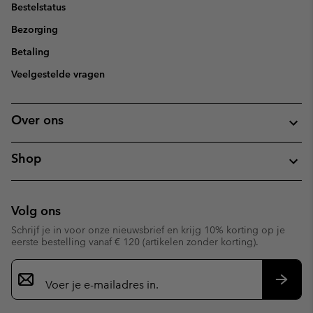
Bestelstatus
Bezorging
Betaling
Veelgestelde vragen
Over ons
Shop
Volg ons
Schrijf je in voor onze nieuwsbrief en krijg 10% korting op je
eerste bestelling vanaf € 120 (artikelen zonder korting).
Aanmelden
voor
e-
Inschr
mailupdates