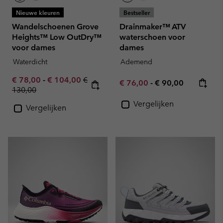
Nieuwe kleuren
Bestseller
Wandelschoenen Grove
Drainmaker™ ATV
Heights™ Low OutDry™
waterschoen voor
voor dames
dames
Waterdicht
Ademend
Minimum sale price:
Maximum sale price:
Regular price:
€ 78,00
-
€ 104,00
€
Minimum sale price:
Maximum price:
€ 76,00
-
€ 90,00
130,00
Vergelijken
Vergelijken