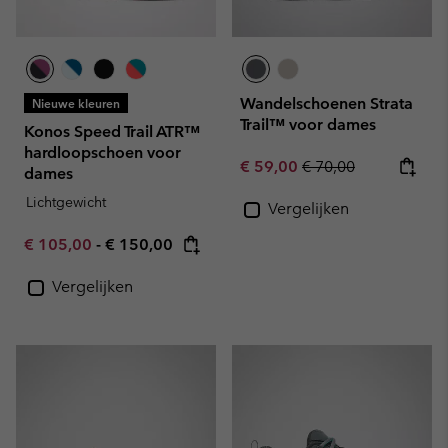
Wandelschoenen Strata
Nieuwe kleuren
Trail™ voor dames
Konos Speed Trail ATR™
hardloopschoen voor
Sale price:
Regular price:
€ 59,00
€ 70,00
dames
Lichtgewicht
Vergelijken
Minimum sale price:
Maximum price:
€ 105,00
-
€ 150,00
Vergelijken