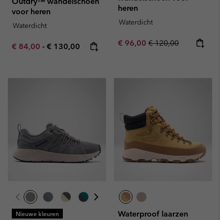
Outdry™ wandelschoen
heren
voor heren
Waterdicht
Waterdicht
Sale price:
Regular price:
€ 96,00
€ 120,00
Minimum sale price:
Maximum price:
€ 84,00
-
€ 130,00
Waterproof laarzen
Nieuwe kleuren