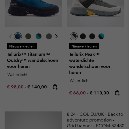
Nieuwe kleuren
Nieuwe kleuren
Tellurix™ Titanium™
Tellurix Peak™
Outdry™ wandelschoen
waterdichte
voor heren
wandelschoen voor
heren
Waterdicht
Waterdicht
Minimum sale price:
Maximum price:
€ 98,00
-
€ 140,00
Minimum sale price:
Maximum price:
€ 66,00
-
€ 110,00
8.24 - COL EU/UK - Back to
adventure promotion -
Grid banner - ECOM-53480