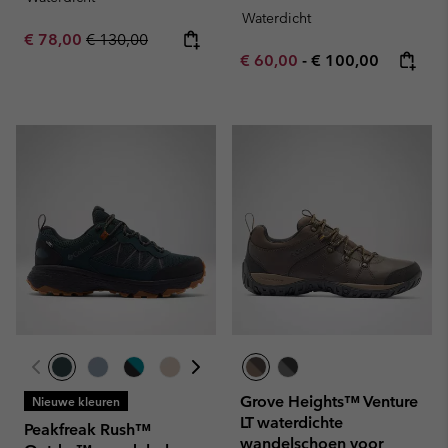
Waterdicht
Sale price:
Regular price:
€ 78,00
€ 130,00
Minimum sale price:
Maximum price:
€ 60,00
-
€ 100,00
Grove Heights™ Venture
Nieuwe kleuren
LT waterdichte
Peakfreak Rush™
wandelschoen voor