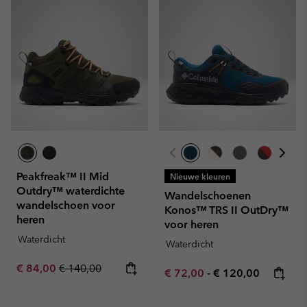
Peakfreak™ II Mid
Nieuwe kleuren
Outdry™ waterdichte
Wandelschoenen
wandelschoen voor
Konos™ TRS II OutDry™
heren
voor heren
Waterdicht
Waterdicht
Sale price:
Regular price:
€ 84,00
€ 140,00
Minimum sale price:
Maximum price:
€ 72,00
-
€ 120,00