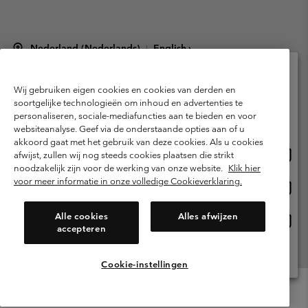
Nederland (Nederlands)
English ›
|
©
2026
Columbia Sportswear Netherlands B.V. Kingsfordweg 151, 1043 GR
Amsterdam The Netherlands. All rights reserved.
Wij gebruiken eigen cookies en cookies van derden en
Selecteer je verzendlocatie en taal
Gebruiksvoorwaarden
Verkoopvoorwaarden
Garantie
soortgelijke technologieën om inhoud en advertenties te
personaliseren, sociale-mediafuncties aan te bieden en voor
Online shoppen beschikbaar
Privacybeleid
Gebruiksvoorwaarden voor lidmaatschap
websiteanalyse. Geef via de onderstaande opties aan of u
akkoord gaat met het gebruik van deze cookies. Als u cookies
Voorwaarden voor door gebruikers gegenereerde inhoud
Impressum
Onlin
United States
afwijst, zullen wij nog steeds cookies plaatsen die strikt
shopp
Cookies
Public CBCR
noodzakelijk zijn voor de werking van onze website.
Klik hier
besch
voor meer informatie in onze volledige Cookieverklaring.
Onlin
Netherlands-English
shopp
Helpcentrum: Maan-Vrij. 9:00 - 13:00 & 14:00 - 18:00
(+)31202415473
besch
Alle cookies
Alles afwijzen
Onlin
Netherlands-Dutch
accepteren
shopp
besch
Alle Locaties Bekijken
Cookie-instellingen
Menu
Zoeken
Inloggen
Mini