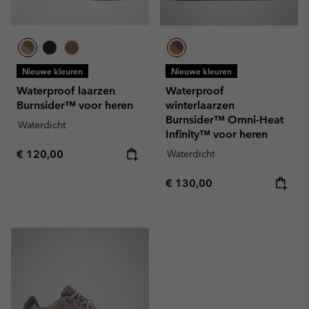
Nieuwe kleuren
Nieuwe kleuren
Waterproof laarzen
Waterproof
Burnsider™ voor heren
winterlaarzen
Burnsider™ Omni-Heat
Waterdicht
Infinity™ voor heren
Regular price:
€ 120,00
Waterdicht
Regular price:
€ 130,00