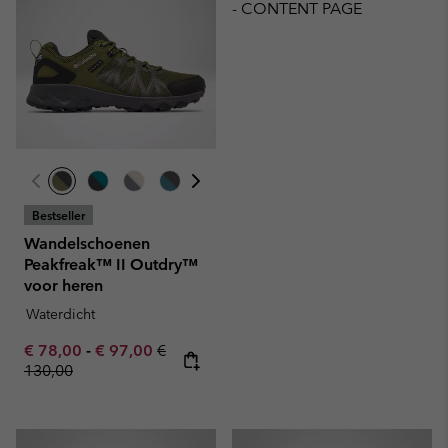
- CONTENT PAGE
Bestseller
Wandelschoenen
Peakfreak™ II Outdry™
voor heren
Waterdicht
Minimum sale price:
Maximum sale price:
Regular price:
€ 78,00
-
€ 97,00
€
130,00