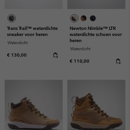
Trans Trail™ waterdichte
Newton Nimble™ LTR
sneaker voor heren
waterdichte schoen voor
heren
Waterdicht
Waterdicht
Regular price:
€ 130,00
Regular price:
€ 110,00