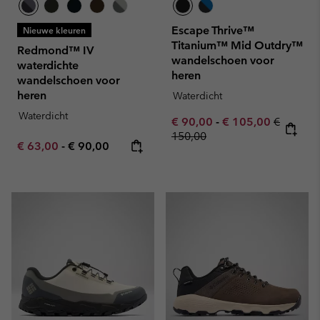
Escape Thrive™
Nieuwe kleuren
Titanium™ Mid Outdry™
Redmond™ IV
wandelschoen voor
waterdichte
heren
wandelschoen voor
heren
Waterdicht
Waterdicht
Minimum sale price:
Maximum sale pric
Regular 
€ 90,00
-
€ 105,00
€
150,00
Minimum sale price:
Maximum price:
€ 63,00
-
€ 90,00