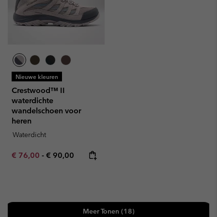
Nieuwe kleuren
Crestwood™ II
waterdichte
wandelschoen voor
heren
Waterdicht
Minimum sale price:
Maximum price:
€ 76,00
-
€ 90,00
Meer Tonen (18)