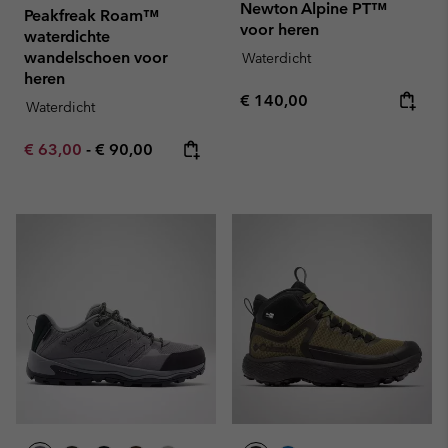
Newton Alpine PT™
Peakfreak Roam™
voor heren
waterdichte
wandelschoen voor
Waterdicht
heren
Regular price:
€ 140,00
Waterdicht
Minimum sale price:
Maximum price:
€ 63,00
-
€ 90,00