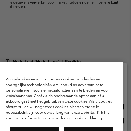
je gegevens verwerken voor marketingdoeleinden en hoe je je kunt
afmelden.
Nederland (Nederlands)
English ›
|
©
2026
Columbia Sportswear Netherlands B.V. Kingsfordweg 151, 1043 GR
Amsterdam The Netherlands. All rights reserved.
Wij gebruiken eigen cookies en cookies van derden en
Selecteer je verzendlocatie en taal
Gebruiksvoorwaarden
Verkoopvoorwaarden
Garantie
soortgelijke technologieën om inhoud en advertenties te
personaliseren, sociale-mediafuncties aan te bieden en voor
Online shoppen beschikbaar
Privacybeleid
Gebruiksvoorwaarden voor lidmaatschap
websiteanalyse. Geef via de onderstaande opties aan of u
akkoord gaat met het gebruik van deze cookies. Als u cookies
Voorwaarden voor door gebruikers gegenereerde inhoud
Impressum
Onlin
United States
afwijst, zullen wij nog steeds cookies plaatsen die strikt
shopp
Cookies
Public CBCR
noodzakelijk zijn voor de werking van onze website.
Klik hier
besch
voor meer informatie in onze volledige Cookieverklaring.
Onlin
Netherlands-English
shopp
Helpcentrum: Maan-Vrij. 9:00 - 13:00 & 14:00 - 18:00
(+)31202415473