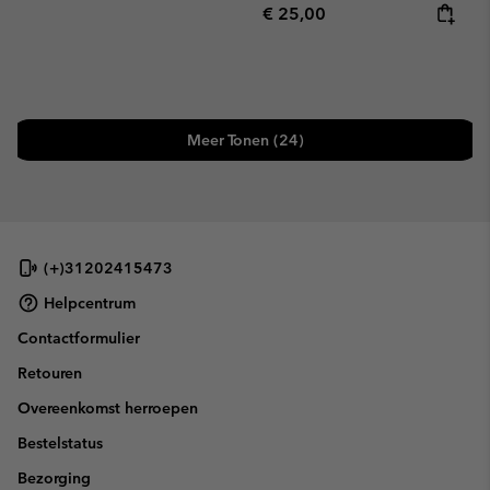
Regular price:
€ 25,00
Meer Tonen (24)
(+)31202415473
Helpcentrum
Contactformulier
Retouren
Overeenkomst herroepen
Bestelstatus
Bezorging