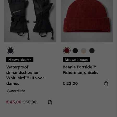
Nieuwe kleuren
Nieuwe kleuren
Waterproof
Beanie Portside™
skihandschoenen
Fisherman, uniseks
Whirlibird™ III voor
Regular price:
dames
€ 22,00
Waterdicht
Sale price:
Regular price:
€ 45,00
€ 90,00