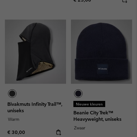
Bivakmuts Infinity Trail™,
Nieuwe kleuren
uniseks
Beanie City Trek™
Heavyweight, uniseks
Warm
Zwaar
Regular price:
€ 30,00