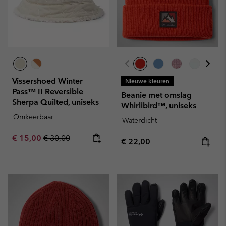
Vissershoed Winter
Nieuwe kleuren
Pass™ II Reversible
Beanie met omslag
Sherpa Quilted, uniseks
Whirlibird™, uniseks
Omkeerbaar
Waterdicht
Sale price:
Regular price:
€ 15,00
€ 30,00
Regular price:
€ 22,00