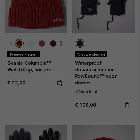
Nieuwe kleuren
Nieuwe kleuren
Beanie Columbia™
Waterproof
Watch Cap, uniseks
skihandschoenen
PowBound™ voor
Regular price:
€ 22,00
dames
Waterdicht
Regular price:
€ 100,00