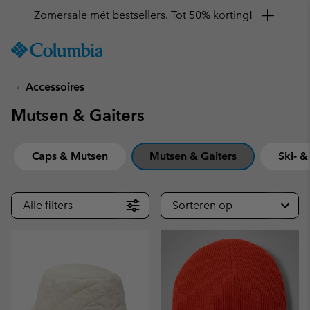
Krijg 10% korting
SKIP
Columbia
TO
Sportswear
CONTENT
Accessoires
SKIP
TO
Mutsen & Gaiters
MAIN
NAV
SKIP
Caps & Mutsen
Mutsen & Gaiters
Ski- 
TO
SEARCH
Alle filters
Sorteren op