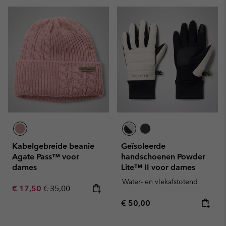
Kabelgebreide beanie
Geïsoleerde
Agate Pass™ voor
handschoenen Powder
dames
Lite™ II voor dames
Water- en vlekafstotend
Sale price:
Regular price:
€ 17,50
€ 35,00
Regular price:
€ 50,00