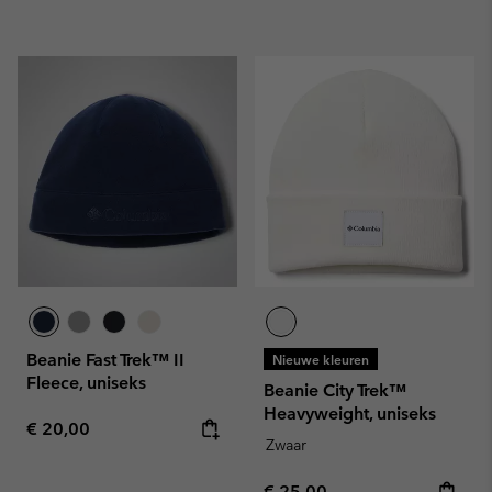
Beanie Fast Trek™ II
Nieuwe kleuren
Fleece, uniseks
Beanie City Trek™
Heavyweight, uniseks
Regular price:
€ 20,00
Zwaar
Regular price:
€ 25,00