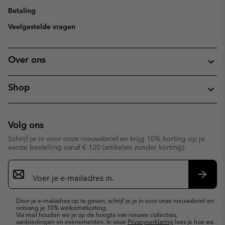
Betaling
Veelgestelde vragen
Over ons
Shop
Volg ons
Schrijf je in voor onze nieuwsbrief en krijg 10% korting op je
eerste bestelling vanaf € 120 (artikelen zonder korting).
Aanmelden
voor
e-
Inschr
mailupdates
Door je e-mailadres op te geven, schrijf je je in voor onze nieuwsbrief en
ontvang je 10% welkomstkorting.
Via mail houden we je op de hoogte van nieuwe collecties,
aanbiedingen en evenementen. In onze
Privacyverklaring
lees je hoe we