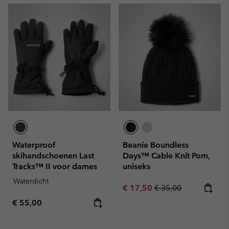
Waterproof
Beanie Boundless
skihandschoenen Last
Days™ Cable Knit Pom,
Tracks™ II voor dames
uniseks
Waterdicht
Sale price:
Regular price:
€ 17,50
€ 35,00
Regular price:
€ 55,00