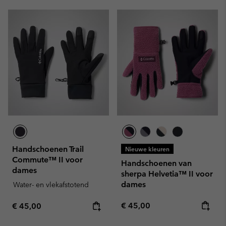
Handschoenen Trail
Nieuwe kleuren
Commute™ II voor
Handschoenen van
dames
sherpa Helvetia™ II voor
dames
Water- en vlekafstotend
Regular price:
Regular price:
€ 45,00
€ 45,00