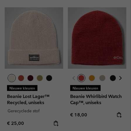
Nieuwe kleuren
Nieuwe kleuren
Beanie Lost Lager™
Beanie Whirlibird Watch
Recycled, uniseks
Cap™, uniseks
Gerecyclede stof
Regular price:
€ 18,00
Regular price:
€ 25,00