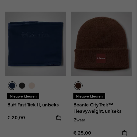
Nieuwe kleuren
Nieuwe kleuren
Buff Fast Trek II, uniseks
Beanie City Trek™
Heavyweight, uniseks
Regular price:
€ 20,00
Zwaar
Regular price:
€ 25,00