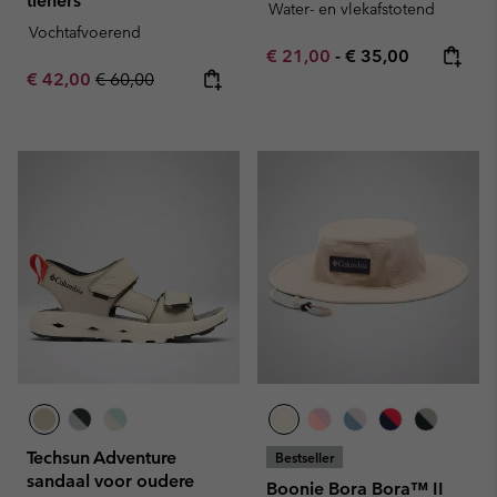
tieners
Water- en vlekafstotend
Vochtafvoerend
Minimum sale price:
Maximum price:
€ 21,00
-
€ 35,00
Sale price:
Regular price:
€ 42,00
€ 60,00
Techsun Adventure
Bestseller
sandaal voor oudere
Boonie Bora Bora™ II