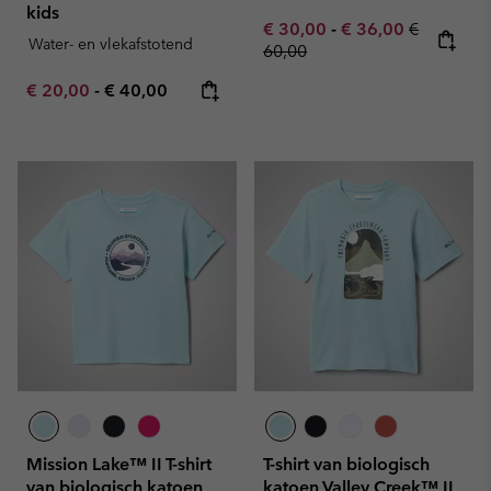
kids
Minimum sale price:
Maximum sale pric
Regular pr
€ 30,00
-
€ 36,00
€
Water- en vlekafstotend
60,00
Minimum sale price:
Maximum price:
€ 20,00
-
€ 40,00
Mission Lake™ II T-shirt
T-shirt van biologisch
van biologisch katoen
katoen Valley Creek™ II