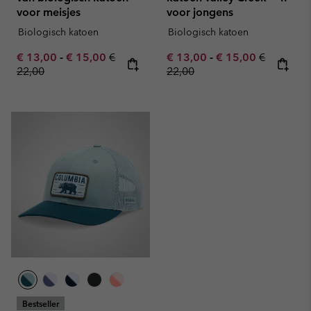
voor meisjes
voor jongens
Biologisch katoen
Biologisch katoen
Minimum sale price:
Maximum sale price:
Regular price:
Minimum sale price:
Maximum sale pric
Regular pr
€ 13,00
-
€ 15,00
€
€ 13,00
-
€ 15,00
€
22,00
22,00
Bestseller