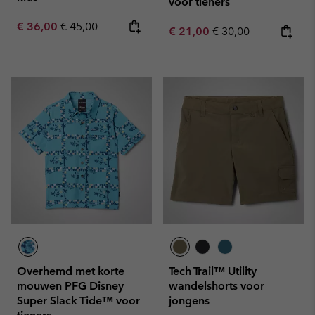
voor tieners
Sale price:
Regular price:
€ 36,00
€ 45,00
Sale price:
Regular price:
€ 21,00
€ 30,00
Overhemd met korte
Tech Trail™ Utility
mouwen PFG Disney
wandelshorts voor
Super Slack Tide™ voor
jongens