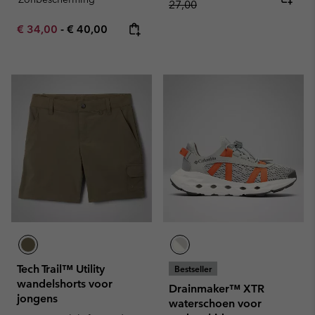
27,00
Minimum sale price:
Maximum price:
€ 34,00
-
€ 40,00
Tech Trail™ Utility
Bestseller
wandelshorts voor
Drainmaker™ XTR
jongens
waterschoen voor