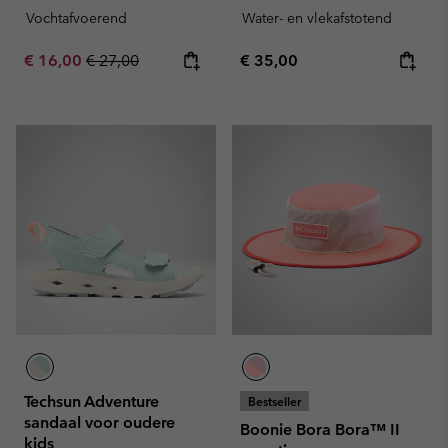
Vochtafvoerend
Water- en vlekafstotend
Sale price:
Regular price:
Regular price:
€ 16,00
€ 27,00
€ 35,00
Techsun Adventure
Bestseller
sandaal voor oudere
Boonie Bora Bora™ II
kids