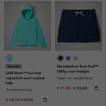
Wandelshort Tech Trail™
Bestseller
Utility voor meisjes
Chill River™ trui met
capuchon voor oudere
Water- en vlekafstotend
kids
Minimum sale price:
Maximum price:
€ 21,00
-
€ 35,00
Zonbescherming
Sale price:
Regular price:
€ 34,00
€ 40,00