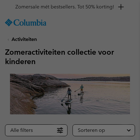
Krijg 10% korting
SKIP
Columbia
TO
Sportswear
CONTENT
Activiteiten
SKIP
TO
Zomeractiviteiten collectie voor
MAIN
NAV
kinderen
SKIP
TO
SEARCH
Alle filters
Sorteren op