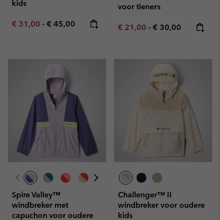
kids
voor tieners
Minimum sale price:
Maximum price:
€ 31,00
-
€ 45,00
Minimum sale price:
Maximum price:
€ 21,00
-
€ 30,00
Spire Valley™
Challenger™ II
windbreker met
windbreker voor oudere
capuchon voor oudere
kids