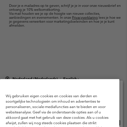
mailupdates
Door je e-mailadres op te geven, schrijf je je in voor onze nieuwsbrief en
ontvang je 10% welkomstkorting.
Via mail houden we je op de hoogte van nieuwe collecties,
aanbiedingen en evenementen. In onze
Privacyverklaring
lees je hoe we
je gegevens verwerken voor marketingdoeleinden en hoe je je kunt
afmelden.
Nederland (Nederlands)
English ›
|
©
2026
Columbia Sportswear Netherlands B.V. Kingsfordweg 151, 1043 GR
Amsterdam The Netherlands. All rights reserved.
Wij gebruiken eigen cookies en cookies van derden en
Selecteer je verzendlocatie en taal
Gebruiksvoorwaarden
Verkoopvoorwaarden
Garantie
soortgelijke technologieën om inhoud en advertenties te
personaliseren, sociale-mediafuncties aan te bieden en voor
Online shoppen beschikbaar
Privacybeleid
Gebruiksvoorwaarden voor lidmaatschap
websiteanalyse. Geef via de onderstaande opties aan of u
akkoord gaat met het gebruik van deze cookies. Als u cookies
Voorwaarden voor door gebruikers gegenereerde inhoud
Impressum
Onlin
United States
afwijst, zullen wij nog steeds cookies plaatsen die strikt