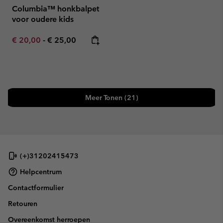
Columbia™ honkbalpet
voor oudere kids
Minimum sale price:
Maximum price:
€ 20,00
-
€ 25,00
Meer Tonen (21)
(+)31202415473
Helpcentrum
Contactformulier
Retouren
Overeenkomst herroepen