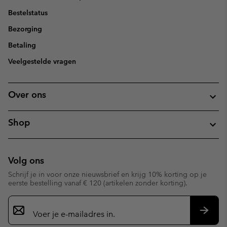
Bestelstatus
Bezorging
Betaling
Veelgestelde vragen
Over ons
Shop
Volg ons
Schrijf je in voor onze nieuwsbrief en krijg 10% korting op je
eerste bestelling vanaf € 120 (artikelen zonder korting).
Aanmelden
voor
e-
Inschr