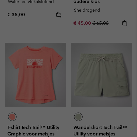
oudere kids
Water- en vlekafstotend
Sneldrogend
Regular price:
€ 35,00
Sale price:
Regular price:
€ 45,00
€ 65,00
T-shirt Tech Trail™ Utility
Wandelshort Tech Trail™
Graphic voor meisjes
Utility voor meisjes