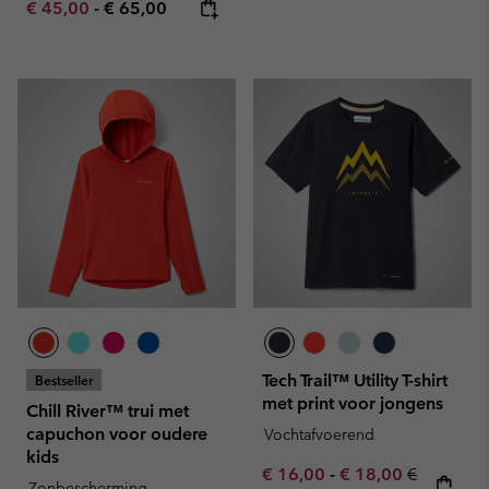
Minimum sale price:
Maximum price:
€ 45,00
-
€ 65,00
Tech Trail™ Utility T-shirt
Bestseller
met print voor jongens
Chill River™ trui met
capuchon voor oudere
Vochtafvoerend
kids
Minimum sale price:
Maximum sale pric
Regular pr
€ 16,00
-
€ 18,00
€
Zonbescherming