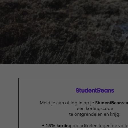
Fleeces
Fleeces
Amaze Collectie
Technische fleeces
Technische fleeces
Omni-MAX™
Sherpa Fleeces
Sherpa Fleeces
Casual Fleeces
Casual Fleeces
Fleece Gilets
Fleece Gilets
Meld je aan of log in op je
StudentBeans‑a
een kortingscode
te ontgrendelen en krijg:
•
15% korting
op artikelen tegen de volle