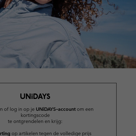
terhandschoenen
terhandschoenen
Gids voor waterdicht
Gids voor waterdicht
in grote maten
e dames
 heren
n of log in op je
UNiDAYS‑account
om een
kortingscode
te ontgrendelen en krijg:
rting
op artikelen tegen de volledige prijs