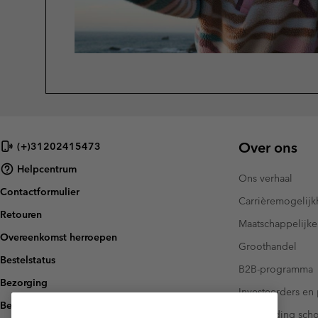
Over ons
(+)31202415473
Helpcentrum
Ons verhaal
Contactformulier
Carrièremogelij
Retouren
Maatschappelijke
Overeenkomst herroepen
Groothandel
Bestelstatus
B2B-programma
Bezorging
Investeerders en 
Betaling
Handleiding sch