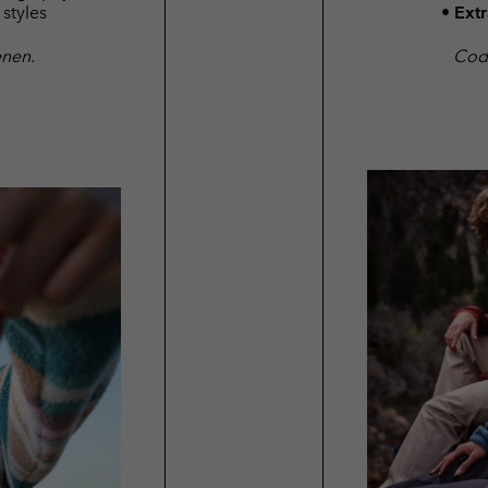
styles
•
Ext
enen.
Code