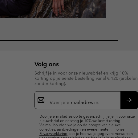
Volg ons
Schrijf je in voor onze nieuwsbrief en krijg 10%
korting op je eerste bestelling vanaf € 120 (artikelen
zonder korting).
Aanmelden
voor
e-
Insc
mailupdates
Door je e-mailadres op te geven, schrijf je je in voor onze
nieuwsbrief en ontvang je 10% welkomstkorting.
Via mail houden we je op de hoogte van nieuwe
collecties, aanbiedingen en evenementen. In onze
Privacyverklaring
lees je hoe we je gegevens verwerken
voor marketingdoeleinden en hoe je je kunt afmelden.