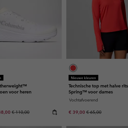
n
Nieuwe kleuren
therweight™
Technische top met halve rits
oen voor heren
Spring™ voor dames
Vochtafvoerend
e price:
ximum sale price:
Regular price:
Sale price:
Regular price:
88,00
€ 110,00
€ 39,00
€ 65,00