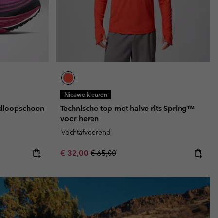
Nieuwe kleuren
rdloopschoen
Technische top met halve rits Spring™
voor heren
Vochtafvoerend
Sale price:
Regular price:
€ 32,00
€ 65,00