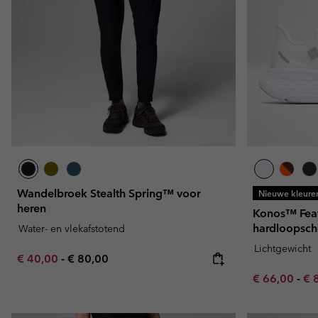
Wandelbroek Stealth Spring™ voor
Nieuwe kleure
heren
Konos™ Fea
hardloopsch
Water- en vlekafstotend
Lichtgewicht
Minimum sale price:
Maximum price:
€ 40,00
-
€ 80,00
Minimum sal
Ma
€ 66,00
-
€ 