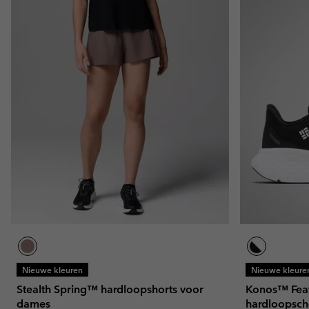
Nieuwe kleuren
Nieuwe kleure
Stealth Spring™ hardloopshorts voor
Konos™ Fea
dames
hardloopsc