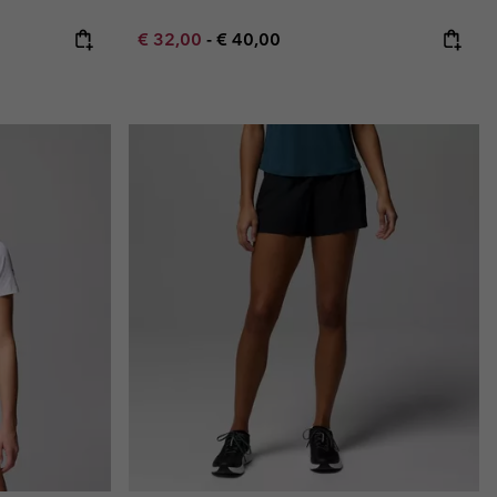
Minimum sale price:
Maximum price:
€ 32,00
-
€ 40,00