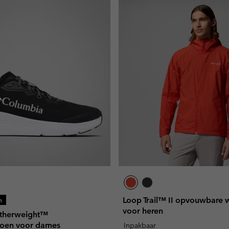
Loop Trail™ II opvouwbare 
n
voor heren
therweight™
hoen voor dames
Inpakbaar