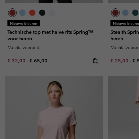
Nieuwe kleuren
Nieuwe kleure
Technische top met halve rits Spring™
Stealth Spri
voor heren
heren
Vochtafvoerend
Vochtafvoere
Minimum sale price:
Maximum price:
Minimum sal
Ma
€ 32,00
-
€ 65,00
€ 25,00
-
€ 