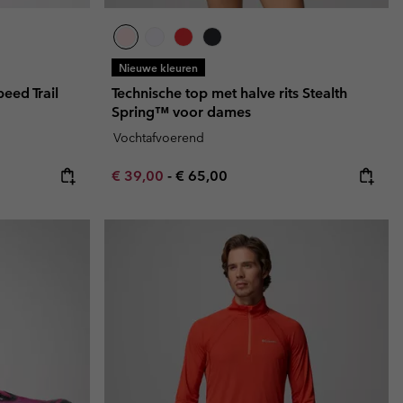
Nieuwe kleuren
eed Trail
Technische top met halve rits Stealth
Spring™ voor dames
Vochtafvoerend
Minimum sale price:
Maximum price:
€ 39,00
-
€ 65,00