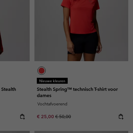
Nieuwe kleuren
 Stealth
Stealth Spring™ technisch T-shirt voor
dames
Vochtafvoerend
Sale price:
Regular price:
€ 25,00
€ 50,00