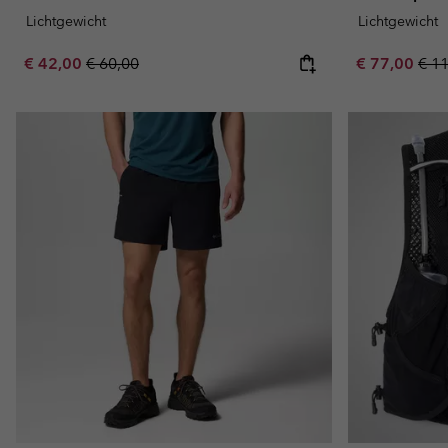
Lichtgewicht
Lichtgewicht
Sale price:
Regular price:
Sale price:
Regu
€ 42,00
€ 60,00
€ 77,00
€ 1