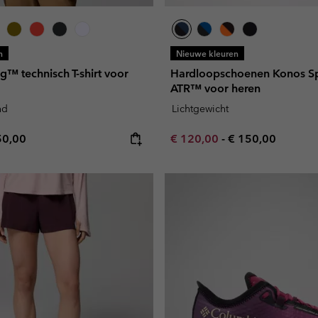
n
Nieuwe kleuren
ng™ technisch T-shirt voor
Hardloopschoenen Konos Sp
ATR™ voor heren
nd
Lichtgewicht
e price:
ximum price:
Minimum sale price:
Maximum price:
50,00
€ 120,00
-
€ 150,00