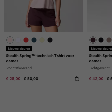
Nieuwe kleuren
Nieuwe kleure
Stealth Spring™ technisch T-shirt voor
Stealth Spr
dames
dames
Vochtafvoerend
Lichtgewicht
Minimum sale price:
Maximum price:
Minimum sal
Ma
€ 25,00
-
€ 50,00
€ 42,00
-
€ 