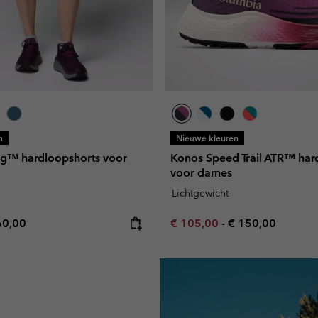
n
Nieuwe kleuren
ing™ hardloopshorts voor
Konos Speed Trail ATR™ ha
voor dames
Lichtgewicht
e price:
ximum price:
Minimum sale price:
Maximum price:
60,00
€ 105,00
-
€ 150,00