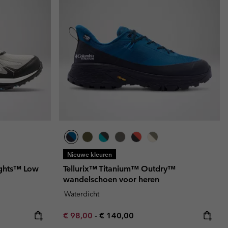
Nieuwe kleuren
ghts™ Low
Tellurix™ Titanium™ Outdry™
wandelschoen voor heren
Waterdicht
e:
price:
Minimum sale price:
Maximum price:
€ 98,00
-
€ 140,00