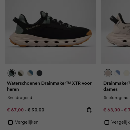
Waterschoenen Drainmaker™ XTR voor
Drainmaker
heren
dames
Sneldrogend
Sneldrogend
Minimum sale price:
Maximum price:
Minimum sal
Ma
€ 67,00
-
€ 90,00
€ 63,00
-
€ 
Vergelijken
Vergelij