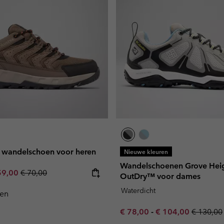
l™ wandelschoen voor heren
Nieuwe kleuren
Wandelschoenen Grove Hei
e price:
ximum sale price:
Regular price:
59,00
€ 70,00
OutDry™ voor dames
Waterdicht
ken
Minimum sale price:
Maximum sale pric
Regular 
€ 78,00
-
€ 104,00
€ 130,00