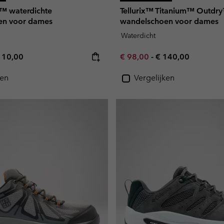
k™ waterdichte
Tellurix™ Titanium™ Outdr
en voor dames
wandelschoen voor dames
Waterdicht
e price:
ximum price:
Minimum sale price:
Maximum price:
110,00
€ 98,00
-
€ 140,00
ken
Vergelijken