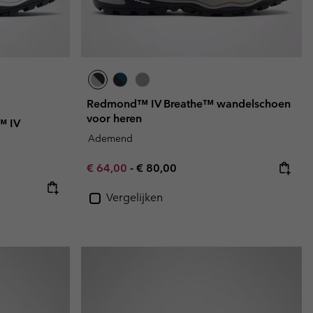
Redmond™ IV Breathe™ wandelschoen
voor heren
™ IV
Ademend
Minimum sale price:
Maximum price:
€ 64,00
-
€ 80,00
Vergelijken