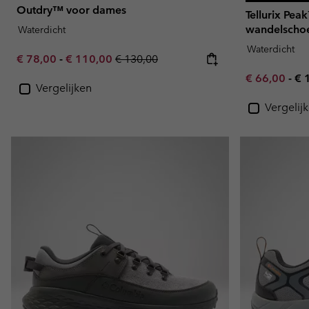
Outdry™ voor dames
Tellurix Pea
wandelscho
Waterdicht
Waterdicht
Minimum sale price:
Maximum sale price:
Regular price:
€ 78,00
-
€ 110,00
€ 130,00
Minimum sal
Ma
€ 66,00
-
€ 
Vergelijken
Vergelij