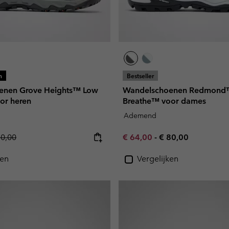
n
Bestseller
enen Grove Heights™ Low
Wandelschoenen Redmond
or heren
Breathe™ voor dames
Ademend
lar price:
Minimum sale price:
Maximum price:
30,00
€ 64,00
-
€ 80,00
ken
Vergelijken