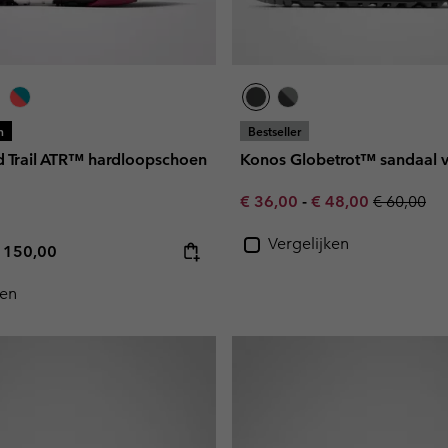
n
Bestseller
 Trail ATR™ hardloopschoen
Konos Globetrot™ sandaal v
Minimum sale price:
Maximum sale pric
Regular pr
€ 36,00
-
€ 48,00
€ 60,00
Vergelijken
e price:
aximum price:
 150,00
ken