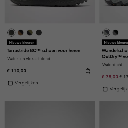
Nieuwe kleuren
Nieuwe kleure
Terrastride BC™ schoen voor heren
Wandelscho
OutDry™ vo
Water- en vlekafstotend
Waterdicht
Regular price:
€ 110,00
Sale price:
Regu
€ 78,00
€ 1
Vergelijken
Vergelij