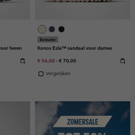
Bestseller
oor heren
Konos Esla™ sandaal voor dames
e:
ice:
Minimum sale price:
Maximum price:
€ 56,00
-
€ 70,00
Vergelijken
Summer Sale