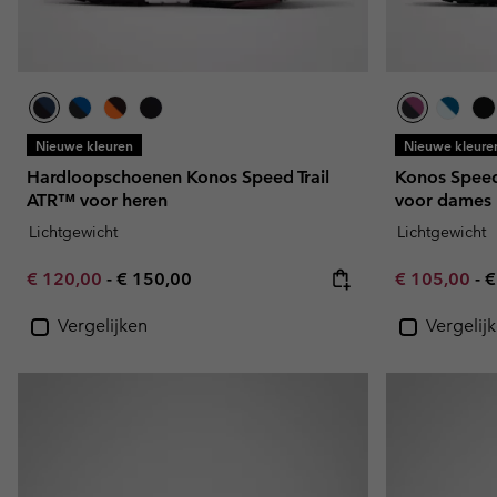
Nieuwe kleuren
Nieuwe kleure
Hardloopschoenen Konos Speed Trail
Konos Speed
ATR™ voor heren
voor dames
Lichtgewicht
Lichtgewicht
Minimum sale price:
Maximum price:
Minimum sal
M
€ 120,00
-
€ 150,00
€ 105,00
-
€
Vergelijken
Vergelij