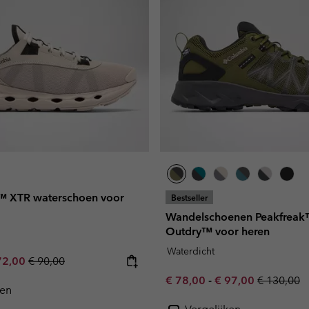
™ XTR waterschoen voor
Bestseller
Wandelschoenen Peakfreak™
Outdry™ voor heren
Waterdicht
e price:
ximum sale price:
Regular price:
72,00
€ 90,00
Minimum sale price:
Maximum sale pric
Regular pr
€ 78,00
-
€ 97,00
€ 130,00
ken