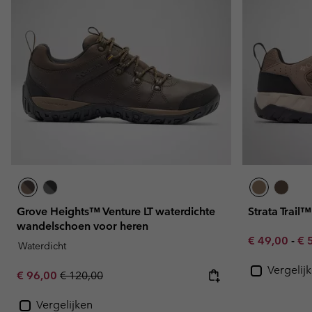
Grove Heights™ Venture LT waterdichte
Strata Trai
wandelschoen voor heren
Minimum sal
Ma
€ 49,00
-
€ 
Waterdicht
Vergelij
Sale price:
Regular price:
€ 96,00
€ 120,00
Vergelijken