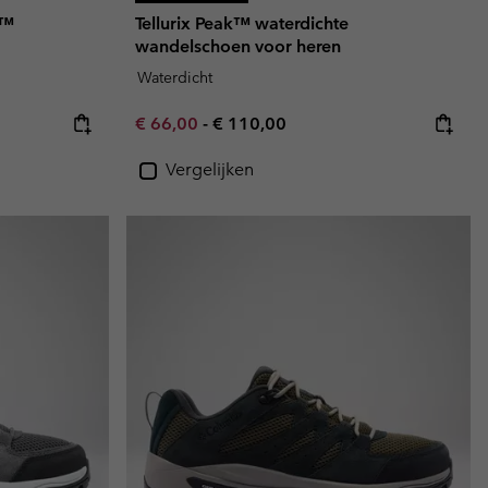
y™
Tellurix Peak™ waterdichte
wandelschoen voor heren
Waterdicht
Minimum sale price:
Maximum price:
€ 66,00
-
€ 110,00
Vergelijken