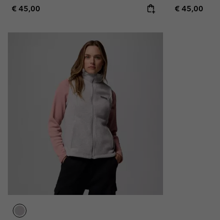
Regular price:
Regular pric
€ 45,00
€ 45,00