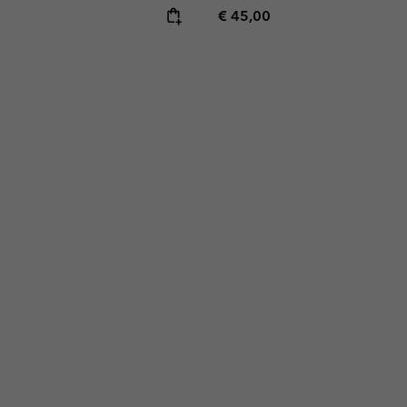
e:
Regular price:
€ 45,00