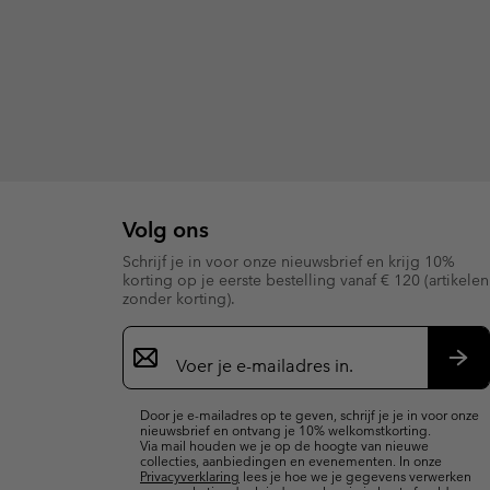
Volg ons
Schrijf je in voor onze nieuwsbrief en krijg 10%
korting op je eerste bestelling vanaf € 120 (artikelen
zonder korting).
Aanmelden
voor
e-
Insc
mailupdates
Door je e-mailadres op te geven, schrijf je je in voor onze
nieuwsbrief en ontvang je 10% welkomstkorting.
Via mail houden we je op de hoogte van nieuwe
collecties, aanbiedingen en evenementen. In onze
Privacyverklaring
lees je hoe we je gegevens verwerken