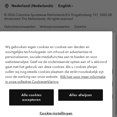
Nederland (Nederlands)
English ›
|
©
2026
Columbia Sportswear Netherlands B.V. Kingsfordweg 151, 1043 GR
Amsterdam The Netherlands. All rights reserved.
Gebruiksvoorwaarden
Verkoopvoorwaarden
Garantie
Privacybeleid
Gebruiksvoorwaarden voor lidmaatschap
Voorwaarden voor door gebruikers gegenereerde inhoud
Impressum
Wij gebruiken eigen cookies en cookies van derden en
Selecteer je verzendlocatie en taal
Cookies
Public CBCR
soortgelijke technologieën om inhoud en advertenties te
personaliseren, sociale-mediafuncties aan te bieden en voor
Online shoppen beschikbaar
websiteanalyse. Geef via de onderstaande opties aan of u akkoord
Helpcentrum: Maan-Vrij. 9:00 - 13:00 & 14:00 - 18:00
gaat met het gebruik van deze cookies. Als u cookies afwijst,
(+)31202415473
Onli
United States
zullen wij nog steeds cookies plaatsen die strikt noodzakelijk zijn
shop
voor de werking van onze website.
Klik hier voor meer informatie
besc
in onze volledige Cookieverklaring.
Onli
Netherlands-English
shop
besc
Alle cookies
Alles afwijzen
Onli
Netherlands-Dutch
accepteren
shop
besc
Alle Locaties Bekijken
Cookie-instellingen