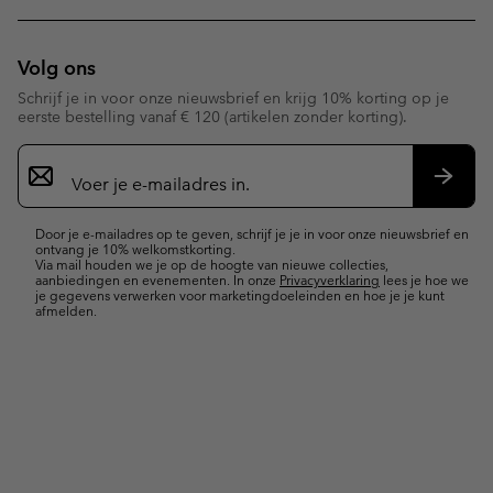
Volg ons
Schrijf je in voor onze nieuwsbrief en krijg 10% korting op je
eerste bestelling vanaf € 120 (artikelen zonder korting).
Aanmelden
voor
e-
Inschr
mailupdates
Door je e-mailadres op te geven, schrijf je je in voor onze nieuwsbrief en
ontvang je 10% welkomstkorting.
Via mail houden we je op de hoogte van nieuwe collecties,
aanbiedingen en evenementen. In onze
Privacyverklaring
lees je hoe we
je gegevens verwerken voor marketingdoeleinden en hoe je je kunt
afmelden.