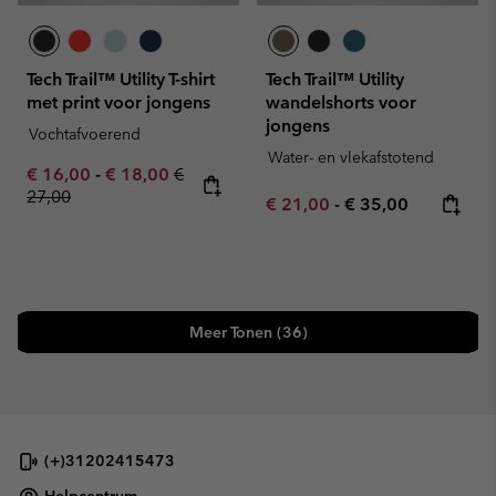
Tech Trail™ Utility T-shirt
Tech Trail™ Utility
met print voor jongens
wandelshorts voor
jongens
Vochtafvoerend
Water- en vlekafstotend
Minimum sale price:
Maximum sale price:
Regular price:
€ 16,00
-
€ 18,00
€
27,00
Minimum sale price:
Maximum price:
€ 21,00
-
€ 35,00
Meer Tonen (36)
(+)31202415473