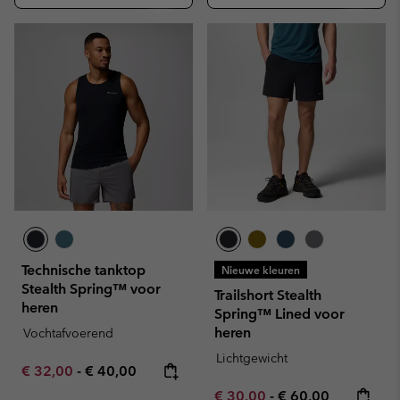
Technische tanktop
Nieuwe kleuren
Stealth Spring™ voor
Trailshort Stealth
heren
Spring™ Lined voor
heren
Vochtafvoerend
Lichtgewicht
Minimum sale price:
Maximum price:
€ 32,00
-
€ 40,00
Minimum sale price:
Maximum price:
€ 30,00
-
€ 60,00