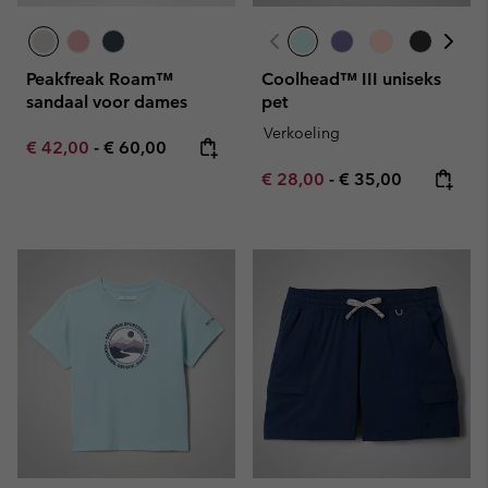
Peakfreak Roam™
Coolhead™ III uniseks
sandaal voor dames
pet
Verkoeling
Minimum sale price:
Maximum price:
€ 42,00
-
€ 60,00
Minimum sale price:
Maximum price:
€ 28,00
-
€ 35,00