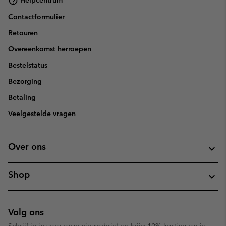
Helpcentrum
Contactformulier
Retouren
Overeenkomst herroepen
Bestelstatus
Bezorging
Betaling
Veelgestelde vragen
Over ons
Shop
Volg ons
Schrijf je in voor onze nieuwsbrief en krijg 10% korting op je