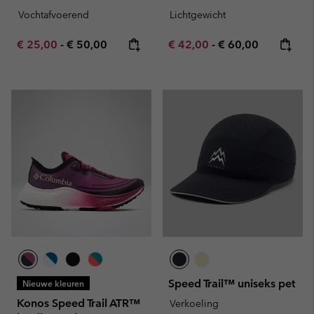
Vochtafvoerend
Lichtgewicht
Minimum sale price:
Maximum price:
Minimum sale price:
Maximum price:
€ 25,00
-
€ 50,00
€ 42,00
-
€ 60,00
Speed Trail™ uniseks pet
Nieuwe kleuren
Konos Speed Trail ATR™
Verkoeling