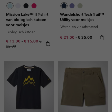
Mission Lake™ II T-shirt
Wandelshort Tech Trail™
van biologisch katoen
Utility voor meisjes
voor meisjes
Water- en vlekafstotend
Biologisch katoen
Minimum sale price:
Maximum price:
€ 21,00
-
€ 35,00
Minimum sale price:
Maximum sale price:
Regular price:
€ 13,00
-
€ 15,00
€
22,00