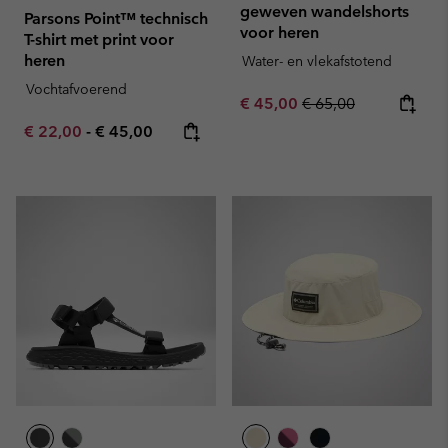
geweven wandelshorts
Parsons Point™ technisch
voor heren
T-shirt met print voor
heren
Water- en vlekafstotend
Vochtafvoerend
Sale price:
Regular price:
€ 45,00
€ 65,00
Minimum sale price:
Maximum price:
€ 22,00
-
€ 45,00