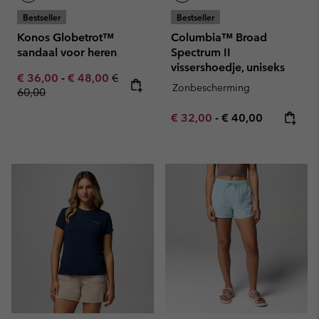
Bestseller
Bestseller
Konos Globetrot™
Columbia™ Broad
sandaal voor heren
Spectrum II
vissershoedje, uniseks
Minimum sale price:
Maximum sale price:
Regular price:
€ 36,00
-
€ 48,00
€
Zonbescherming
60,00
Minimum sale price:
Maximum price:
€ 32,00
-
€ 40,00