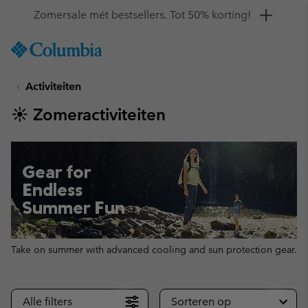
Krijg 10% korting
SKIP
Columbia
TO
Sportswear
CONTENT
Activiteiten
SKIP
TO
☀ Zomeractiviteiten
MAIN
NAV
SKIP
TO
Gear for
SEARCH
Endless
Summer Fun
Take on summer with advanced cooling and sun protection gear.
Alle filters
Sorteren op