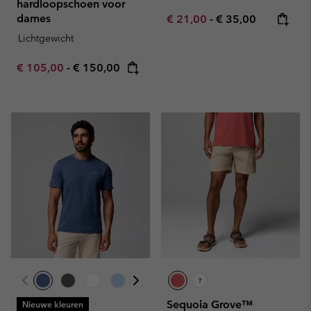
hardloopschoen voor
dames
Minimum sale price:
Maximum price:
€ 21,00
-
€ 35,00
Lichtgewicht
Minimum sale price:
Maximum price:
€ 105,00
-
€ 150,00
Sequoia Grove™
Nieuwe kleuren