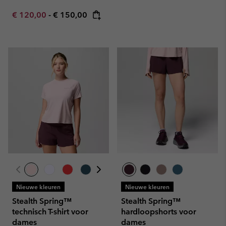
Minimum sale price:
Maximum price:
€ 120,00
-
€ 150,00
Nieuwe kleuren
Nieuwe kleuren
Stealth Spring™
Stealth Spring™
technisch T-shirt voor
hardloopshorts voor
dames
dames