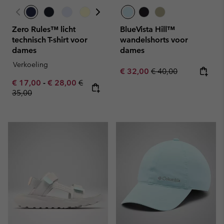
Zero Rules™ licht
BlueVista Hill™
technisch T-shirt voor
wandelshorts voor
dames
dames
Verkoeling
Sale price:
Regular price:
€ 32,00
€ 40,00
Minimum sale price:
Maximum sale price:
Regular price:
€ 17,00
-
€ 28,00
€
35,00