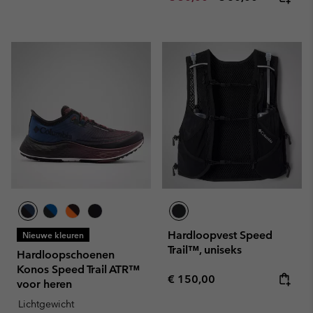
Hardloopvest Speed
Nieuwe kleuren
Trail™, uniseks
Hardloopschoenen
Konos Speed Trail ATR™
Regular price:
€ 150,00
voor heren
Lichtgewicht