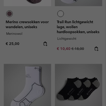
Merino crewsokken voor
Trail Run lichtgewicht
wandelen, uniseks
lage, wollen
hardloopsokken, uniseks
Merinowol
Lichtgewicht
Regular price:
€ 25,00
Sale price:
Regular price:
€ 10,40
€ 18,00