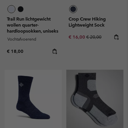
Trail Run lichtgewicht
Crop Crew Hiking
wollen quarter-
Lightweight Sock
hardloopsokken, uniseks
Sale price:
Regular price:
€ 16,00
€ 20,00
Vochtafvoerend
Regular price:
€ 18,00