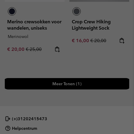
Merino crewsokken voor
Crop Crew Hiking
wandelen, uniseks
Lightweight Sock
Merinowol
Sale price:
Regular price:
€ 16,00
€ 20,00
Sale price:
Regular price:
€ 20,00
€ 25,00
Meer Tonen (1)
(+)31202415473
Helpcentrum