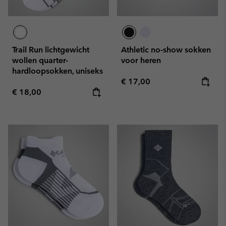
Trail Run lichtgewicht
Athletic no-show sokken
wollen quarter-
voor heren
hardloopsokken, uniseks
Regular price:
€ 17,00
Regular price:
€ 18,00