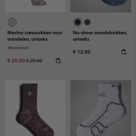
Merino crewsokken voor
No-show wandelsokken,
wandelen, uniseks
uniseks
Merinowol
Regular price:
€ 12,00
Sale price:
Regular price:
€ 20,00
€ 25,00