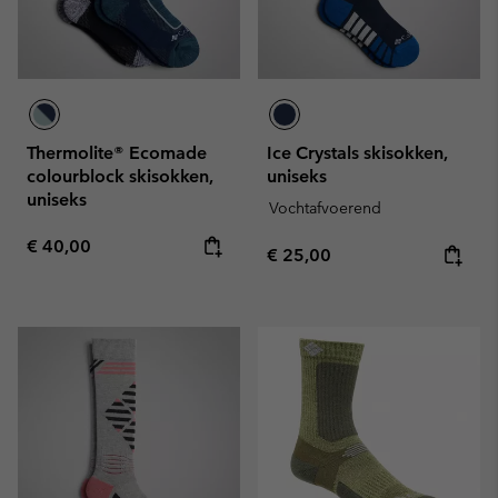
Thermolite® Ecomade
Ice Crystals skisokken,
colourblock skisokken,
uniseks
uniseks
Vochtafvoerend
Regular price:
€ 40,00
Regular price:
€ 25,00