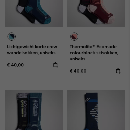
Lichtgewicht korte crew-
Thermolite® Ecomade
wandelsokken, uniseks
colourblock skisokken,
uniseks
Regular price:
€ 40,00
Regular price:
€ 40,00