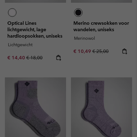
Optical Lines
Merino crewsokken voor
lichtgewicht, lage
wandelen, uniseks
hardloopsokken, uniseks
Merinowol
Lichtgewicht
Sale price:
Regular price:
€ 10,49
€ 25,00
Sale price:
Regular price:
€ 14,40
€ 18,00