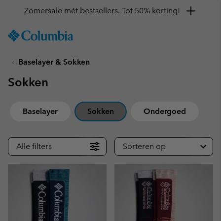
Krijg 10% korting
SKIP
Columbia
TO
Sportswear
CONTENT
Baselayer & Sokken
SKIP
TO
Sokken
MAIN
NAV
SKIP
Baselayer
Sokken
Ondergoed
TO
SEARCH
Alle filters
Sorteren op