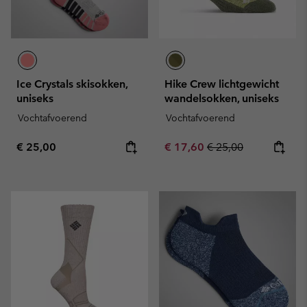
Ice Crystals skisokken,
Hike Crew lichtgewicht
uniseks
wandelsokken, uniseks
Vochtafvoerend
Vochtafvoerend
Regular price:
Sale price:
Regular price:
€ 25,00
€ 17,60
€ 25,00