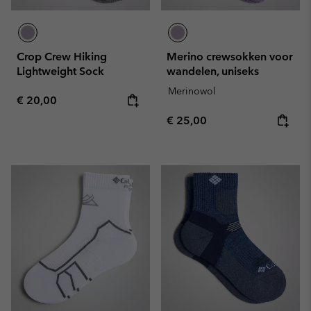
Crop Crew Hiking
Merino crewsokken voor
Lightweight Sock
wandelen, uniseks
Merinowol
Regular price:
€ 20,00
Regular price:
€ 25,00