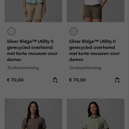
Silver Ridge™ Utility II
Silver Ridge™ Utility II
gerecycled overhemd
gerecycled overhemd
met korte mouwen voor
met korte mouwen voor
dames
dames
Zonbescherming
Zonbescherming
Regular price:
Regular price:
€ 70,00
€ 70,00