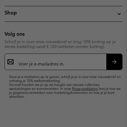
Shop
Volg ons
Schrijf je in voor onze nieuwsbrief en krijg 10% korting op je
eerste bestelling vanaf € 120 (artikelen zonder korting).
Aanmelden
voor
e-
Inschr
mailupdates
Door je e-mailadres op te geven, schrijf je je in voor onze nieuwsbrief en
ontvang je 10% welkomstkorting.
Via mail houden we je op de hoogte van nieuwe collecties,
aanbiedingen en evenementen. In onze
Privacyverklaring
lees je hoe we
je gegevens verwerken voor marketingdoeleinden en hoe je je kunt
afmelden.