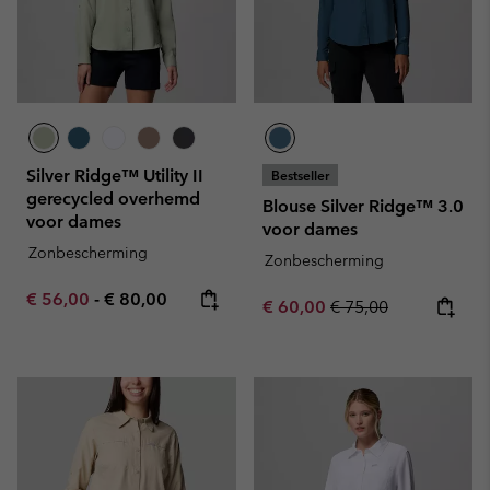
Silver Ridge™ Utility II
Bestseller
gerecycled overhemd
Blouse Silver Ridge™ 3.0
voor dames
voor dames
Zonbescherming
Zonbescherming
Minimum sale price:
Maximum price:
€ 56,00
-
€ 80,00
Sale price:
Regular price:
€ 60,00
€ 75,00