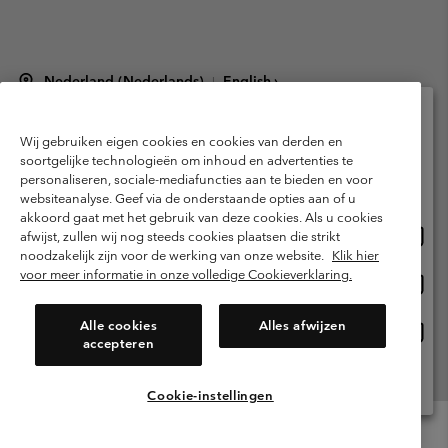
Nederland (Nederlands)
English ›
|
©
2026
Columbia Sportswear Netherlands B.V. Kingsfordweg 151, 1043 GR
Amsterdam The Netherlands. All rights reserved.
Wij gebruiken eigen cookies en cookies van derden en
Selecteer je verzendlocatie en taal
Gebruiksvoorwaarden
Verkoopvoorwaarden
Garantie
soortgelijke technologieën om inhoud en advertenties te
personaliseren, sociale-mediafuncties aan te bieden en voor
Online shoppen beschikbaar
Privacybeleid
Gebruiksvoorwaarden voor lidmaatschap
websiteanalyse. Geef via de onderstaande opties aan of u
akkoord gaat met het gebruik van deze cookies. Als u cookies
Voorwaarden voor door gebruikers gegenereerde inhoud
Impressum
Onlin
United States
afwijst, zullen wij nog steeds cookies plaatsen die strikt
shopp
Cookies
Public CBCR
noodzakelijk zijn voor de werking van onze website.
Klik hier
besch
voor meer informatie in onze volledige Cookieverklaring.
Onlin
Netherlands-English
shopp
Helpcentrum: Maan-Vrij. 9:00 - 13:00 & 14:00 - 18:00
(+)31202415473
besch
Alle cookies
Alles afwijzen
Onlin
Netherlands-Dutch
accepteren
shopp
besch
Alle Locaties Bekijken
Cookie-instellingen
Menu
Zoeken
Inloggen
Mini