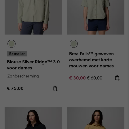
Brea Falls™ geweven
Bestseller
overhemd met korte
Blouse Silver Ridge™ 3.0
mouwen voor dames
voor dames
Zonbescherming
Sale price:
Regular price:
€ 30,00
€ 60,00
Regular price:
€ 75,00