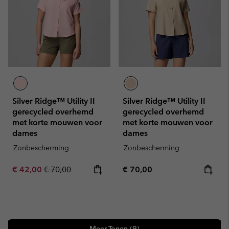
Silver Ridge™ Utility II
Silver Ridge™ Utility II
gerecycled overhemd
gerecycled overhemd
met korte mouwen voor
met korte mouwen voor
dames
dames
Zonbescherming
Zonbescherming
Sale price:
Regular price:
Regular price:
€ 42,00
€ 70,00
€ 70,00
Meer Tonen (9)