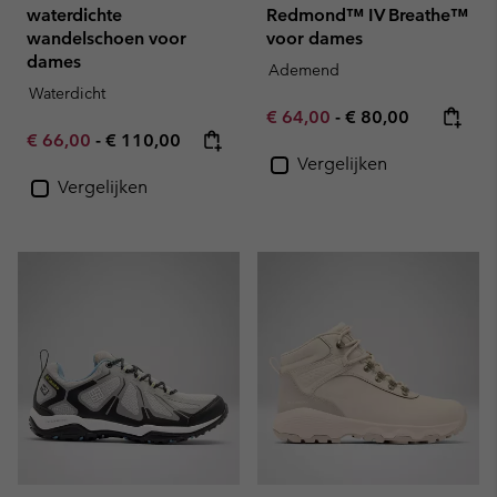
waterdichte
Redmond™ IV Breathe™
wandelschoen voor
voor dames
dames
Ademend
Waterdicht
Minimum sale price:
Maximum price:
€ 64,00
-
€ 80,00
Minimum sale price:
Maximum price:
€ 66,00
-
€ 110,00
Vergelijken
Vergelijken