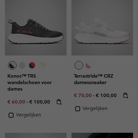
Konos™ TRS
Terrastride™ CRZ
wandelschoen voor
damessneaker
dames
Minimum sale price:
Maximum price:
€ 70,00
-
€ 100,00
Minimum sale price:
Maximum price:
€ 60,00
-
€ 100,00
Vergelijken
Vergelijken