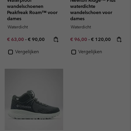
Waterproof
Newton Ridge™ Plus
wandelschoenen
waterdichte
Peakfreak Roam™ voor
wandelschoen voor
dames
dames
Waterdicht
Waterdicht
Minimum sale price:
Maximum price:
Minimum sale price:
Maximum price:
€ 63,00
-
€ 90,00
€ 96,00
-
€ 120,00
Vergelijken
Vergelijken