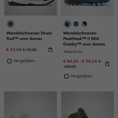
Wandelschoenen Strata
Wandelschoenen
Trail™ voor dames
Peakfreak™ II Mid
Outdry™ voor dames
Sale price:
Regular price:
€ 59,00
€ 70,00
Waterdicht
Vergelijken
Minimum sale price:
Maximum sale pric
Regular pr
€ 84,00
-
€ 98,00
€
140,00
Vergelijken