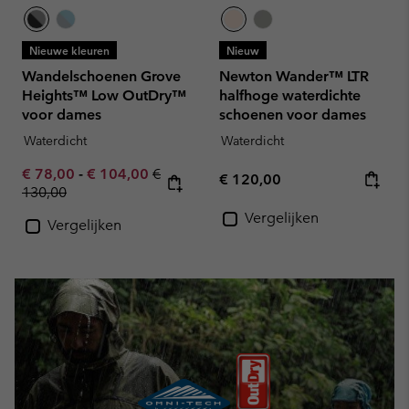
Nieuwe kleuren
Nieuw
Wandelschoenen Grove
Newton Wander™ LTR
Heights™ Low OutDry™
halfhoge waterdichte
voor dames
schoenen voor dames
Waterdicht
Waterdicht
Minimum sale price:
Maximum sale price:
Regular price:
€ 78,00
-
€ 104,00
€
Regular price:
€ 120,00
130,00
Vergelijken
Vergelijken