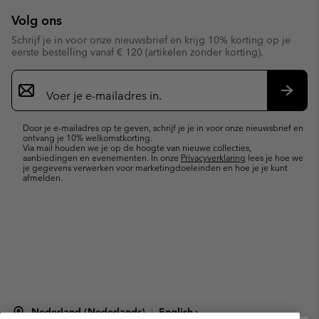
Volg ons
Schrijf je in voor onze nieuwsbrief en krijg 10% korting op je
eerste bestelling vanaf € 120 (artikelen zonder korting).
Aanmelden
voor
e-
Inschr
mailupdates
Door je e-mailadres op te geven, schrijf je je in voor onze nieuwsbrief en
ontvang je 10% welkomstkorting.
Via mail houden we je op de hoogte van nieuwe collecties,
aanbiedingen en evenementen. In onze
Privacyverklaring
lees je hoe we
je gegevens verwerken voor marketingdoeleinden en hoe je je kunt
afmelden.
Nederland (Nederlands)
English ›
|