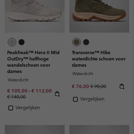
Peakfreak™ Hera II Mid
Transverse™ Hike
OutDry™ halfhoge
waterdichte schoen voor
wandelschoen voor
dames
dames
Waterdicht
Waterdicht
Sale price:
Regular price:
€ 76,00
€ 90,00
Minimum sale price:
Maximum sale price:
€ 105,00
-
€ 112,00
Regular price:
€ 140,00
Vergelijken
Vergelijken