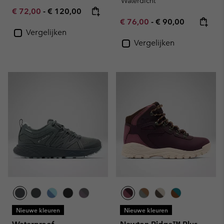
Waterdicht
Minimum sale price:
Maximum price:
€ 72,00
-
€ 120,00
Minimum sale price:
Maximum price:
€ 76,00
-
€ 90,00
Vergelijken
Vergelijken
Nieuwe kleuren
Nieuwe kleuren