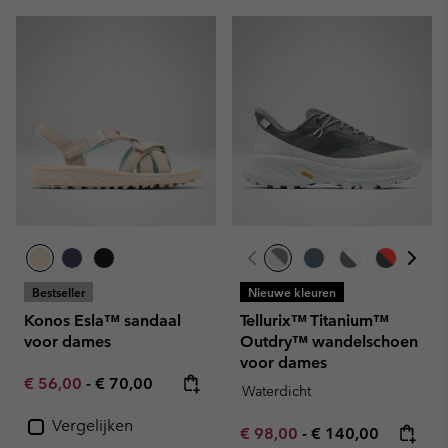
Bestseller
Nieuwe kleuren
Konos Esla™ sandaal
Tellurix™ Titanium™
voor dames
Outdry™ wandelschoen
voor dames
Minimum sale price:
Maximum price:
€ 56,00
-
€ 70,00
Waterdicht
Vergelijken
Minimum sale price:
Maximum price:
€ 98,00
-
€ 140,00