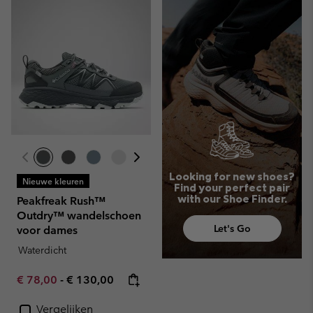
Looking for new shoes?
Nieuwe kleuren
Find your perfect pair
with our Shoe Finder.
Peakfreak Rush™
Outdry™ wandelschoen
Let's Go
voor dames
Waterdicht
Minimum sale price:
Maximum price:
€ 78,00
-
€ 130,00
Vergelijken