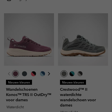
Nieuwe kleuren
Nieuwe kleuren
Wandelschoenen
Crestwood™ II
Konos™ TRS II OutDry™
waterdichte
voor dames
wandelschoen voor
dames
Waterdicht