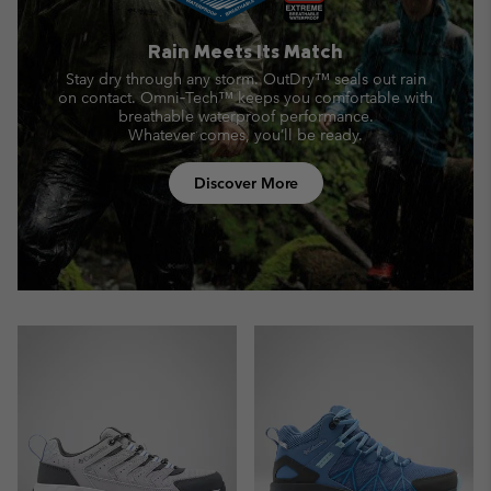
Rain Meets Its Match
Stay dry through any storm. OutDry™ seals out rain
on contact.
Omni‑Tech™ keeps you comfortable with
breathable waterproof performance.
Whatever comes, you’ll be ready.
Discover More