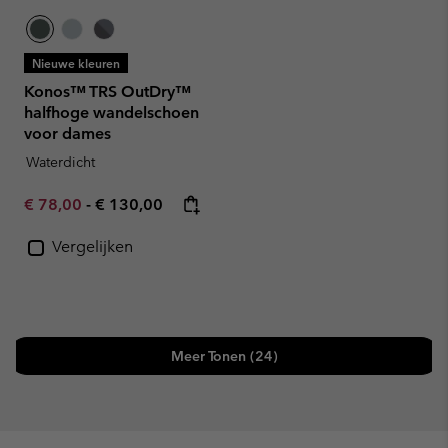
Nieuwe kleuren
Konos™ TRS OutDry™
halfhoge wandelschoen
voor dames
Waterdicht
Minimum sale price:
Maximum price:
€ 78,00
-
€ 130,00
Vergelijken
Meer Tonen (24)