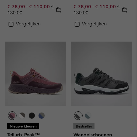
Minimum sale price:
Maximum sale price:
Regular price:
Minimum sale price:
Maximum sale pric
Regular 
€ 78,00
-
€ 110,00
€
€ 78,00
-
€ 110,00
€
130,00
130,00
Vergelijken
Vergelijken
Nieuwe kleuren
Bestseller
Tellurix Peak™
Wandelschoenen