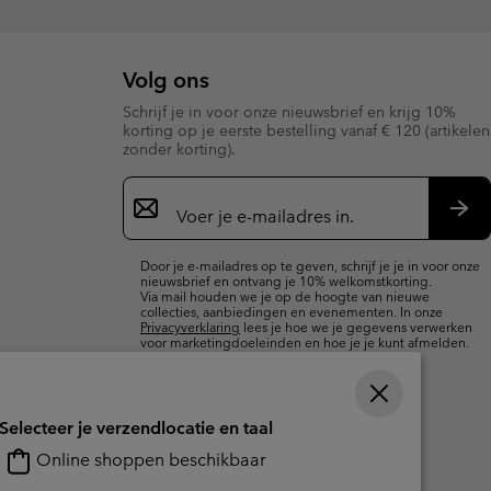
Volg ons
Schrijf je in voor onze nieuwsbrief en krijg 10%
korting op je eerste bestelling vanaf € 120 (artikelen
zonder korting).
Aanmelden
voor
e-
Insc
mailupdates
Door je e-mailadres op te geven, schrijf je je in voor onze
nieuwsbrief en ontvang je 10% welkomstkorting.
Via mail houden we je op de hoogte van nieuwe
collecties, aanbiedingen en evenementen. In onze
Privacyverklaring
lees je hoe we je gegevens verwerken
voor marketingdoeleinden en hoe je je kunt afmelden.
Selecteer je verzendlocatie en taal
Online shoppen beschikbaar