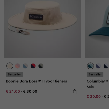
Fleeces
Fleeces
Amaze Collectie
Technische fleeces
Technische fleeces
Omni-MAX™
Sherpa Fleeces
Sherpa Fleeces
Casual Fleeces
Casual Fleeces
Fleece Gilets
Fleece Gilets
Bestseller
Bestseller
Boonie Bora Bora™ II voor tieners
Columbia™ 
kids
Minimum sale price:
Maximum price:
€ 21,00
-
€ 30,00
Minimum sal
Ma
€ 20,00
-
€ 