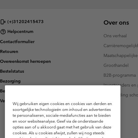
Over ons
(+)31202415473
Helpcentrum
Ons verhaal
Contactformulier
Carrièremogelij
Retouren
Maatschappelijke
Overeenkomst herroepen
Groothandel
Bestelstatus
B2B-programma
Bezorging
Investeerders en 
Betaling
Handleiding sch
Veelgestelde vragen
Wij gebruiken eigen cookies en cookies van derden en
soortgelijke technologieën om inhoud en advertenties
te personaliseren, sociale-mediafuncties aan te bieden
en voor websiteanalyse. Geef via de onderstaande
opties aan of u akkoord gaat met het gebruik van deze
cookies. Als u cookies afwijst, zullen wij nog steeds