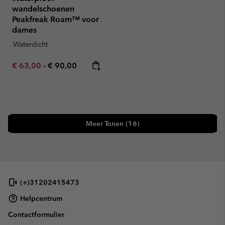
wandelschoenen
Peakfreak Roam™ voor
dames
Waterdicht
Minimum sale price:
Maximum price:
€ 63,00
-
€ 90,00
Meer Tonen (16)
(+)31202415473
Helpcentrum
Contactformulier