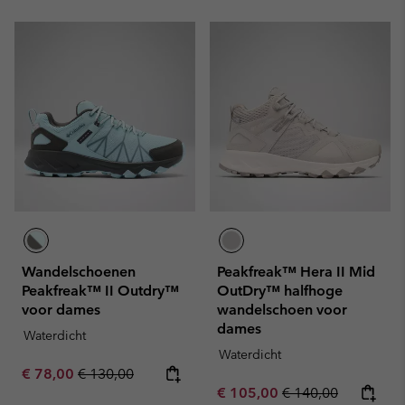
Wandelschoenen
Peakfreak™ Hera II Mid
Peakfreak™ II Outdry™
OutDry™ halfhoge
voor dames
wandelschoen voor
dames
Waterdicht
Waterdicht
Sale price:
Regular price:
€ 78,00
€ 130,00
Sale price:
Regular price:
€ 105,00
€ 140,00