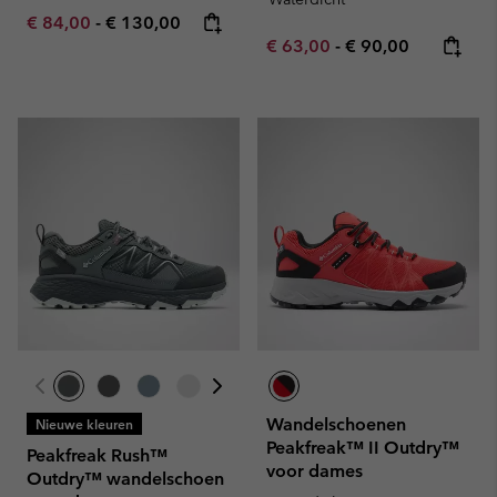
Minimum sale price:
Maximum price:
€ 84,00
-
€ 130,00
Minimum sale price:
Maximum price:
€ 63,00
-
€ 90,00
Wandelschoenen
Nieuwe kleuren
Peakfreak™ II Outdry™
Peakfreak Rush™
voor dames
Outdry™ wandelschoen