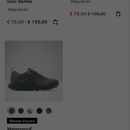
voor dames
Waterdicht
Waterdicht
Sale price:
Regular price:
€ 78,00
€ 130,00
Minimum sale price:
Maximum price:
€ 78,00
-
€ 130,00
Nieuwe kleuren
Waterproof