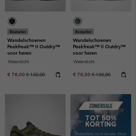
Bestseller
Bestseller
Wandelschoenen
Wandelschoenen
Peakfreak™ II Outdry™
Peakfreak™ II Outdry™
voor heren
voor heren
Waterdicht
Waterdicht
Sale price:
Regular price:
Sale price:
Regular price:
€ 78,00
€ 130,00
€ 78,00
€ 130,00
Summer Sale
TOT 50%
KORTING
Bestsellers, nu in de sale. Sla je