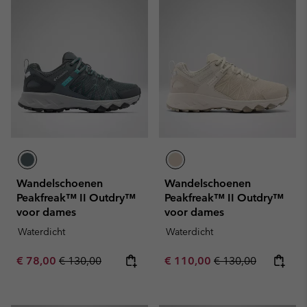
Wandelschoenen
Wandelschoenen
Peakfreak™ II Outdry™
Peakfreak™ II Outdry™
voor dames
voor dames
Waterdicht
Waterdicht
Sale price:
Regular price:
Sale price:
Regular price:
€ 78,00
€ 130,00
€ 110,00
€ 130,00