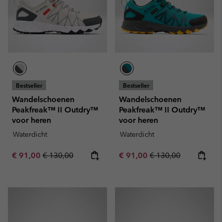
Bestseller
Bestseller
Wandelschoenen
Wandelschoenen
Peakfreak™ II Outdry™
Peakfreak™ II Outdry™
voor heren
voor heren
Waterdicht
Waterdicht
Sale price:
Regular price:
Sale price:
Regular price:
€ 91,00
€ 130,00
€ 91,00
€ 130,00