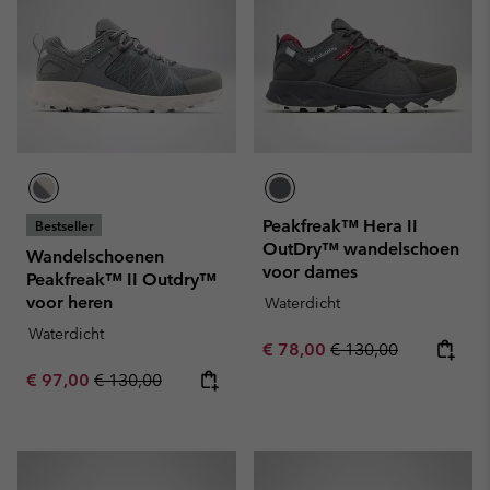
Peakfreak™ Hera II
Bestseller
OutDry™ wandelschoen
Wandelschoenen
voor dames
Peakfreak™ II Outdry™
voor heren
Waterdicht
Waterdicht
Sale price:
Regular price:
€ 78,00
€ 130,00
Sale price:
Regular price:
€ 97,00
€ 130,00