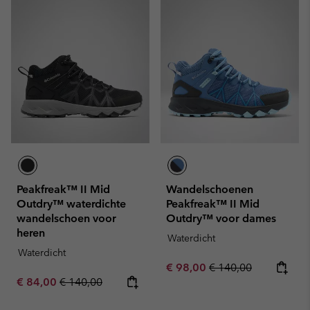
Peakfreak™ II Mid
Wandelschoenen
Outdry™ waterdichte
Peakfreak™ II Mid
wandelschoen voor
Outdry™ voor dames
heren
Waterdicht
Waterdicht
Sale price:
Regular price:
€ 98,00
€ 140,00
Sale price:
Regular price:
€ 84,00
€ 140,00