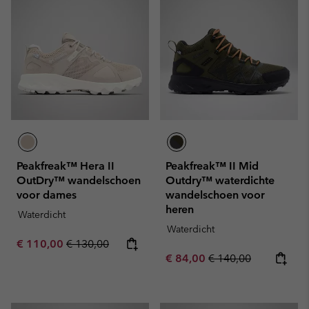
Peakfreak™ Hera II
Peakfreak™ II Mid
OutDry™ wandelschoen
Outdry™ waterdichte
voor dames
wandelschoen voor
heren
Waterdicht
Waterdicht
Sale price:
Regular price:
€ 110,00
€ 130,00
Sale price:
Regular price:
€ 84,00
€ 140,00