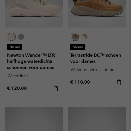
Nieuw
Nieuw
Newton Wander™ LTR
Terrastride BC™ schoen
halfhoge waterdichte
voor dames
schoenen voor dames
Water- en vlekafstotend
Waterdicht
Regular price:
€ 110,00
Regular price:
€ 120,00