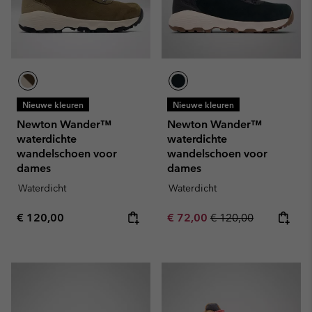
Nieuwe kleuren
Nieuwe kleuren
Newton Wander™
Newton Wander™
waterdichte
waterdichte
wandelschoen voor
wandelschoen voor
dames
dames
Waterdicht
Waterdicht
Regular price:
Sale price:
Regular price:
€ 120,00
€ 72,00
€ 120,00