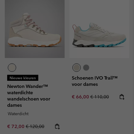
Schoenen IVO Trail™
Nieuwe kleuren
voor dames
Newton Wander™
waterdichte
Sale price:
Regular price:
€ 66,00
€ 110,00
wandelschoen voor
dames
Waterdicht
Sale price:
Regular price:
€ 72,00
€ 120,00