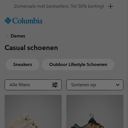
Krijg 10% korting
SKIP
Columbia
TO
Sportswear
CONTENT
Dames
SKIP
TO
Casual schoenen
MAIN
NAV
SKIP
Sneakers
Outdoor Lifestyle Schoenen
TO
SEARCH
Alle filters
Sorteren op