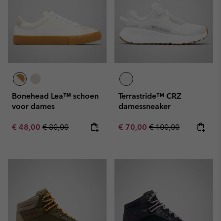
Bonehead Lea™ schoen
Terrastride™ CRZ
voor dames
damessneaker
Sale price:
Regular price:
Sale price:
Regular price:
€ 48,00
€ 80,00
€ 70,00
€ 100,00