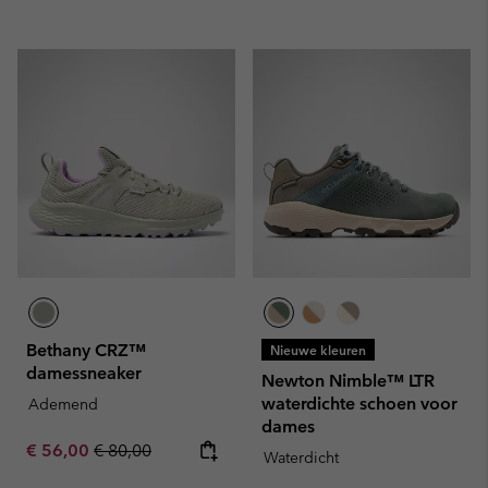
Bethany CRZ™
Nieuwe kleuren
damessneaker
Newton Nimble™ LTR
waterdichte schoen voor
Ademend
dames
Sale price:
Regular price:
€ 56,00
€ 80,00
Waterdicht