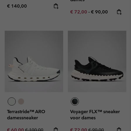
Regular price:
€ 140,00
Minimum sale price:
Maximum price:
€ 72,00
-
€ 90,00
Terrastride™ ARO
Voyager FLX™ sneaker
damessneaker
voor dames
Sale price:
Regular price:
Sale price:
Regular price:
€ 60,00
€ 100,00
€ 72,00
€ 90,00