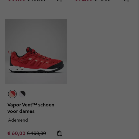
Vapor Vent™ schoen
voor dames
Ademend
Sale price:
Regular price:
€ 60,00
€ 100,00