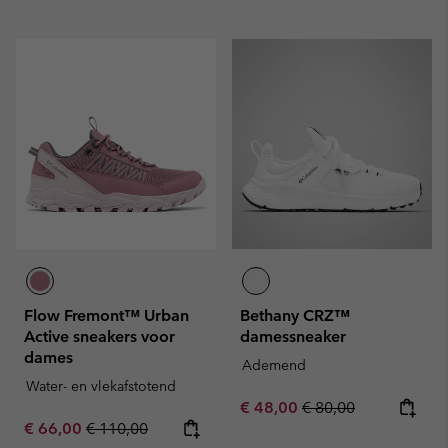
Flow Fremont™ Urban
Bethany CRZ™
Active sneakers voor
damessneaker
dames
Ademend
Water- en vlekafstotend
Sale price:
Regular price:
€ 48,00
€ 80,00
Sale price:
Regular price:
€ 66,00
€ 110,00