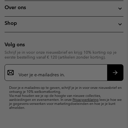
Over ons
Shop
Volg ons
Schrijf je in voor onze nieuwsbrief en krijg 10% korting op je
eerste bestelling vanaf € 120 (artikelen zonder korting).
Aanmelden
voor
e-
Inschr
mailupdates
Door je e-mailadres op te geven, schrijf je je in voor onze nieuwsbrief en
ontvang je 10% welkomstkorting.
Via mail houden we je op de hoogte van nieuwe collecties,
aanbiedingen en evenementen. In onze
Privacyverklaring
lees je hoe we
je gegevens verwerken voor marketingdoeleinden en hoe je je kunt
afmelden.