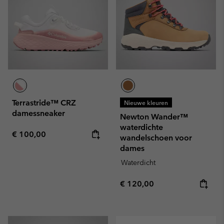
Terrastride™ CRZ
Nieuwe kleuren
damessneaker
Newton Wander™
waterdichte
Regular price:
€ 100,00
wandelschoen voor
dames
Waterdicht
Regular price:
€ 120,00