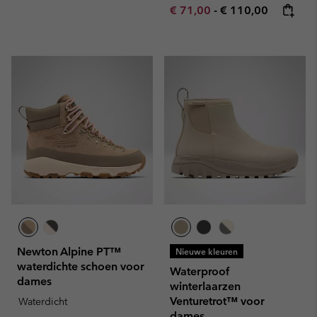
Minimum sale price:
Maximum price:
€ 71,00
-
€ 110,00
Newton Alpine PT™
Nieuwe kleuren
waterdichte schoen voor
Waterproof
dames
winterlaarzen
Venturetrot™ voor
Waterdicht
dames