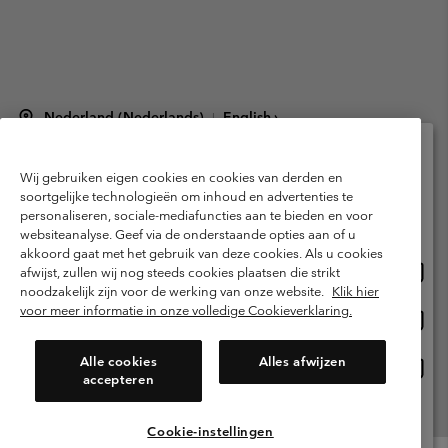
Nederland (Nederlands)
English ›
|
©
2026
Columbia Sportswear Netherlands B.V. Kingsfordweg 151, 1043 GR
Amsterdam The Netherlands. All rights reserved.
Wij gebruiken eigen cookies en cookies van derden en
Selecteer je verzendlocatie en taal
Gebruiksvoorwaarden
Verkoopvoorwaarden
Garantie
soortgelijke technologieën om inhoud en advertenties te
personaliseren, sociale-mediafuncties aan te bieden en voor
Online shoppen beschikbaar
Privacybeleid
Gebruiksvoorwaarden voor lidmaatschap
websiteanalyse. Geef via de onderstaande opties aan of u
akkoord gaat met het gebruik van deze cookies. Als u cookies
Voorwaarden voor door gebruikers gegenereerde inhoud
Impressum
Onlin
United States
afwijst, zullen wij nog steeds cookies plaatsen die strikt
shopp
Cookies
Public CBCR
noodzakelijk zijn voor de werking van onze website.
Klik hier
besch
voor meer informatie in onze volledige Cookieverklaring.
Onlin
Netherlands-English
shopp
Helpcentrum: Maan-Vrij. 9:00 - 13:00 & 14:00 - 18:00
(+)31202415473
besch
Alle cookies
Alles afwijzen
Onlin
Netherlands-Dutch
accepteren
shopp
besch
Alle Locaties Bekijken
Cookie-instellingen