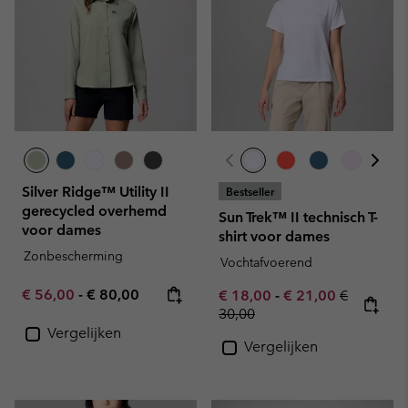
Silver Ridge™ Utility II
Bestseller
gerecycled overhemd
Sun Trek™ II technisch T-
voor dames
shirt voor dames
Zonbescherming
Vochtafvoerend
Minimum sale price:
Maximum price:
€ 56,00
-
€ 80,00
Minimum sale price:
Maximum sale pric
Regular pr
€ 18,00
-
€ 21,00
€
30,00
Vergelijken
Vergelijken