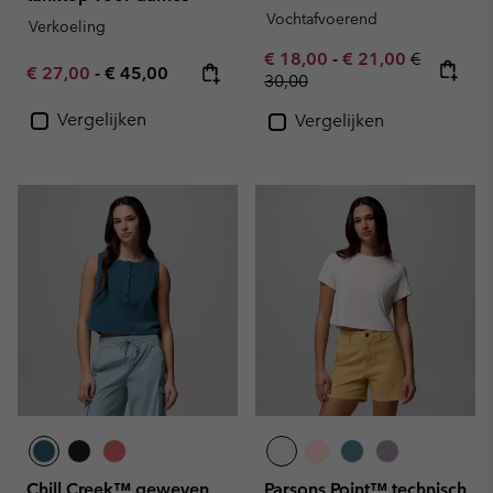
Vochtafvoerend
Verkoeling
Minimum sale price:
Maximum sale pric
Regular pr
€ 18,00
-
€ 21,00
€
Minimum sale price:
Maximum price:
€ 27,00
-
€ 45,00
30,00
Vergelijken
Vergelijken
Chill Creek™ geweven
Parsons Point™ technisch