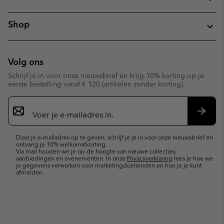
Shop
Volg ons
Schrijf je in voor onze nieuwsbrief en krijg 10% korting op je
eerste bestelling vanaf € 120 (artikelen zonder korting).
Aanmelden
voor
e-
Inschr
mailupdates
Door je e-mailadres op te geven, schrijf je je in voor onze nieuwsbrief en
ontvang je 10% welkomstkorting.
Via mail houden we je op de hoogte van nieuwe collecties,
aanbiedingen en evenementen. In onze
Privacyverklaring
lees je hoe we
je gegevens verwerken voor marketingdoeleinden en hoe je je kunt
afmelden.