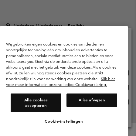
Nederland (Nederlands)
English ›
|
©
2026
Columbia Sportswear Netherlands B.V. Kingsfordweg 151, 1043 GR
Amsterdam The Netherlands. All rights reserved.
Wij gebruiken eigen cookies en cookies van derden en
Selecteer je verzendlocatie en taal
Gebruiksvoorwaarden
Verkoopvoorwaarden
Garantie
soortgelijke technologieën om inhoud en advertenties te
personaliseren, sociale-mediafuncties aan te bieden en voor
Online shoppen beschikbaar
Privacybeleid
Gebruiksvoorwaarden voor lidmaatschap
websiteanalyse. Geef via de onderstaande opties aan of u
akkoord gaat met het gebruik van deze cookies. Als u cookies
Voorwaarden voor door gebruikers gegenereerde inhoud
Impressum
Onlin
United States
afwijst, zullen wij nog steeds cookies plaatsen die strikt
shopp
Cookies
Public CBCR
noodzakelijk zijn voor de werking van onze website.
Klik hier
besch
voor meer informatie in onze volledige Cookieverklaring.
Onlin
Netherlands-English
shopp
Helpcentrum: Maan-Vrij. 9:00 - 13:00 & 14:00 - 18:00
(+)31202415473
besch
Alle cookies
Alles afwijzen
Onlin
Netherlands-Dutch
accepteren
shopp
besch
Alle Locaties Bekijken
Cookie-instellingen