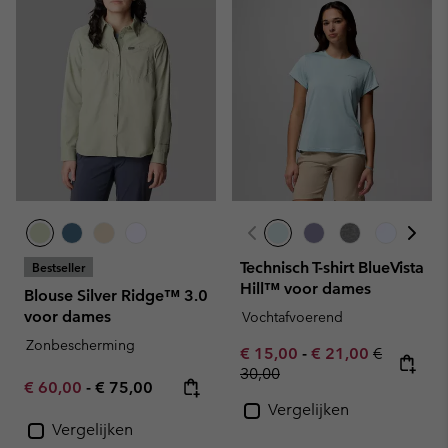
Technisch T-shirt BlueVista
Bestseller
Hill™ voor dames
Blouse Silver Ridge™ 3.0
voor dames
Vochtafvoerend
Zonbescherming
Minimum sale price:
Maximum sale pric
Regular pr
€ 15,00
-
€ 21,00
€
30,00
Minimum sale price:
Maximum price:
€ 60,00
-
€ 75,00
Vergelijken
Vergelijken