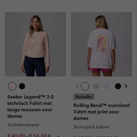
Seeker Legend™ 3.0
Bestseller
technisch T-shirt met
Rolling Bend™ oversized
lange mouwen voor
T-shirt met print voor
dames
dames
Vochtafvoerend
Biologisch katoen
Minimum sale price:
Maximum sale price:
Regular price:
€ 40,00
-
€ 56,00
€