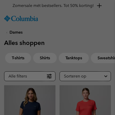
Krijg 10% korting
SKIP
Columbia
TO
Sportswear
CONTENT
Dames
SKIP
TO
Alles shoppen
MAIN
NAV
SKIP
T-shirts
Shirts
Tanktops
Sweatshi
TO
SEARCH
Alle filters
Sorteren op