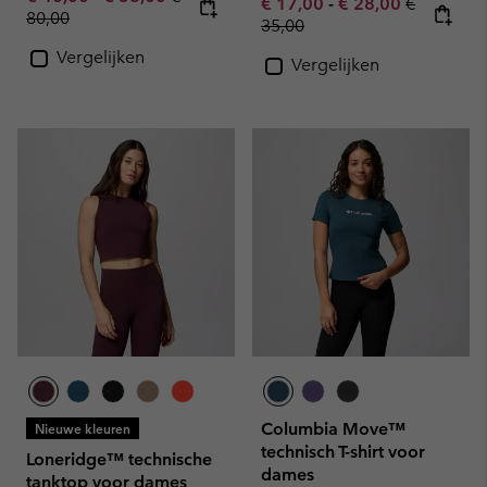
Minimum sale price:
Maximum sale pric
Regular pr
€ 17,00
-
€ 28,00
€
80,00
35,00
Vergelijken
Vergelijken
Columbia Move™
Nieuwe kleuren
technisch T-shirt voor
Loneridge™ technische
dames
tanktop voor dames