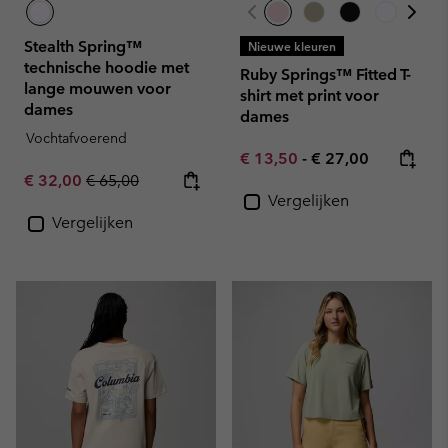
Stealth Spring™
Nieuwe kleuren
technische hoodie met
Ruby Springs™ Fitted T-
lange mouwen voor
shirt met print voor
dames
dames
Vochtafvoerend
Minimum sale price:
Maximum price:
€ 13,50
-
€ 27,00
Sale price:
Regular price:
€ 32,00
€ 65,00
Vergelijken
Vergelijken