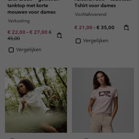
tanktop met korte
T-shirt voor dames
mouwen voor dames
Vochtafvoerend
Verkoeling
Minimum sale price:
Maximum price:
€ 21,00
-
€ 35,00
Minimum sale price:
Maximum sale price:
Regular price:
€ 22,00
-
€ 27,00
€
45,00
Vergelijken
Vergelijken