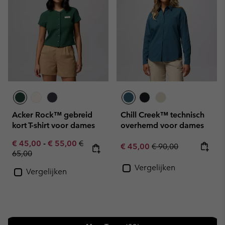
Acker Rock™ gebreid
Chill Creek™ technisch
kort T-shirt voor dames
overhemd voor dames
Minimum sale price:
Maximum sale price:
Regular price:
€ 45,00
-
€ 55,00
€
Sale price:
Regular price:
€ 45,00
€ 90,00
65,00
Vergelijken
Vergelijken