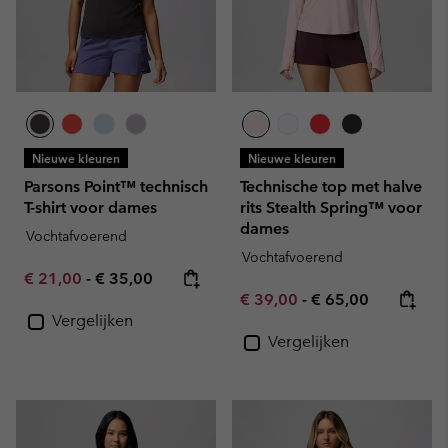
Nieuwe kleuren
Nieuwe kleuren
Parsons Point™ technisch
Technische top met halve
T-shirt voor dames
rits Stealth Spring™ voor
dames
Vochtafvoerend
Vochtafvoerend
Minimum sale price:
Maximum price:
€ 21,00
-
€ 35,00
Minimum sale price:
Maximum price:
€ 39,00
-
€ 65,00
Vergelijken
Vergelijken