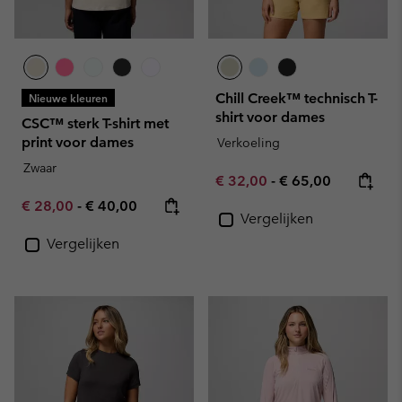
Chill Creek™ technisch T-
Nieuwe kleuren
shirt voor dames
CSC™ sterk T-shirt met
print voor dames
Verkoeling
Zwaar
Minimum sale price:
Maximum price:
€ 32,00
-
€ 65,00
Minimum sale price:
Maximum price:
€ 28,00
-
€ 40,00
Vergelijken
Vergelijken