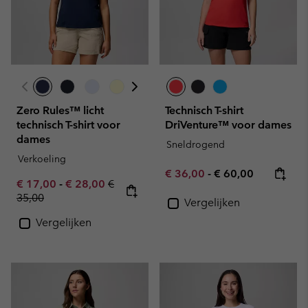
Zero Rules™ licht
Technisch T-shirt
technisch T-shirt voor
DriVenture™ voor dames
dames
Sneldrogend
Verkoeling
Minimum sale price:
Maximum price:
€ 36,00
-
€ 60,00
Minimum sale price:
Maximum sale price:
Regular price:
€ 17,00
-
€ 28,00
€
35,00
Vergelijken
Vergelijken