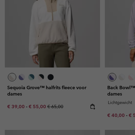
Sequoia Grove™ halfrits fleece voor
Back Bowl™ 
dames
dames
Lichtgewicht
Minimum sale price:
Maximum sale price:
Regular price:
€ 39,00
-
€ 55,00
€ 65,00
Minimum sal
Ma
€ 40,00
-
€ 