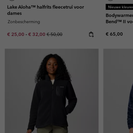
Lake Aloha™ halfrits fleecetrui voor
Nieuwe kleure
dames
Bodywarmer 
Bend™ II v
Zonbescherming
Regular pric
Minimum sale price:
Maximum sale price:
Regular price:
€ 65,00
€ 25,00
-
€ 32,00
€ 50,00