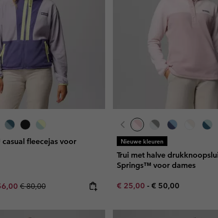
casual fleecejas voor
Nieuwe kleuren
Trui met halve drukknoopslu
Springs™ voor dames
Minimum sale price:
Maximum price:
e price:
ximum sale price:
Regular price:
€ 25,00
-
€ 50,00
56,00
€ 80,00