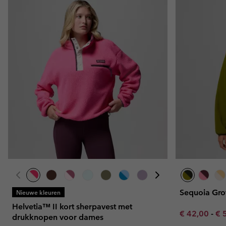
Sequoia Gro
Nieuwe kleuren
Helvetia™ II kort sherpavest met
Minimum sal
Ma
€ 42,00
-
€ 
drukknopen voor dames