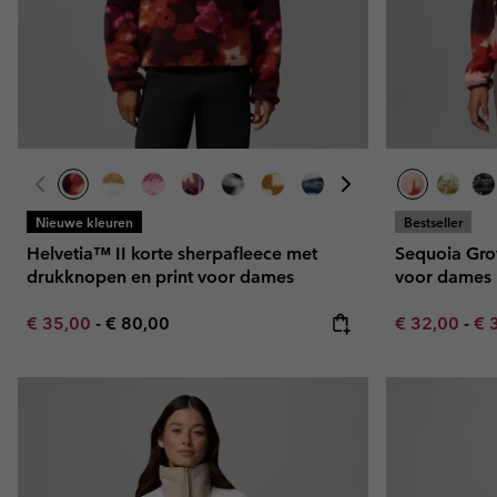
Nieuwe kleuren
Bestseller
Helvetia™ II korte sherpafleece met
Sequoia Grov
drukknopen en print voor dames
voor dames
Minimum sale price:
Maximum price:
Minimum sal
Ma
€ 35,00
-
€ 80,00
€ 32,00
-
€ 