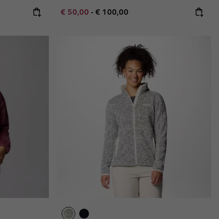
Minimum sale price:
Maximum price:
€ 50,00
-
€ 100,00