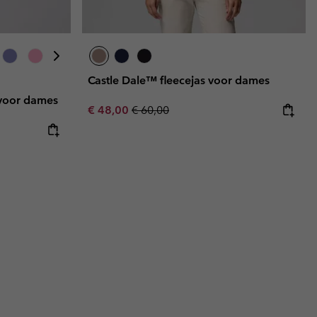
Castle Dale™ fleecejas voor dames
 voor dames
Sale price:
Regular price:
€ 48,00
€ 60,00