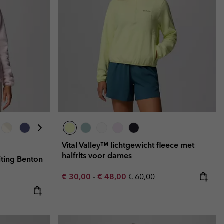
Vital Valley™ lichtgewicht fleece met
halfrits voor dames
iting Benton
Minimum sale price:
Maximum sale price:
Regular price:
€ 30,00
-
€ 48,00
€ 60,00