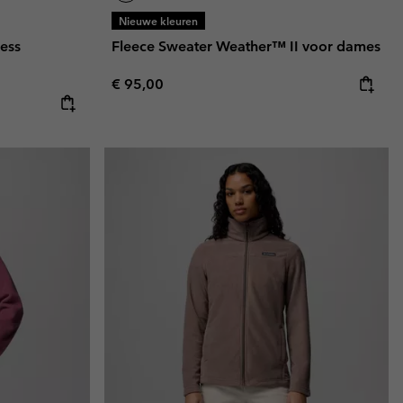
Nieuwe kleuren
ess
Fleece Sweater Weather™ II voor dames
Regular price:
€ 95,00