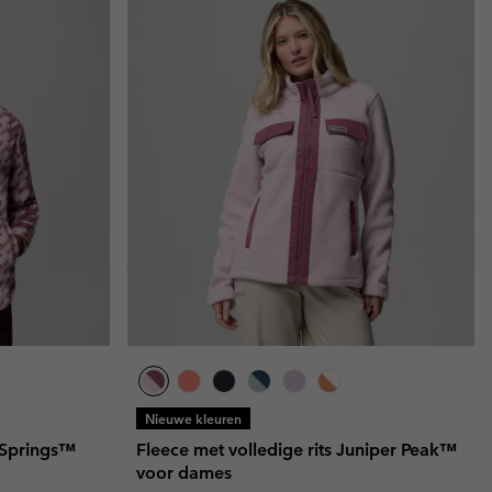
Nieuwe kleuren
 Springs™
Fleece met volledige rits Juniper Peak™
voor dames