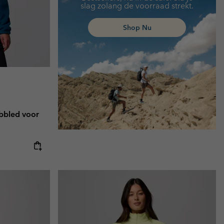
slag zolang de voorraad strekt.
Shop Nu
bbled voor