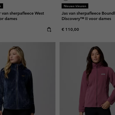
n
Nieuwe kleuren
van sherpafleece West
Jas van sherpafleece Boundl
oor dames
Discovery™ II voor dames
e:
Regular price:
€ 110,00