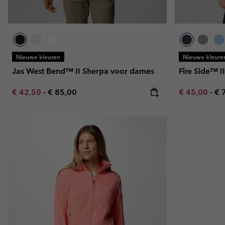
Nieuwe kleuren
Nieuwe kleure
Jas West Bend™ II Sherpa voor dames
Fire Side™ I
Minimum sale price:
Maximum price:
Minimum sal
Ma
€ 42,50
-
€ 85,00
€ 45,00
-
€ 