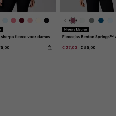
n
Nieuwe kleuren
I sherpa fleece voor dames
Fleecejas Benton Springs™
e price:
ximum price:
Minimum sale price:
Maximum price:
75,00
€ 27,00
-
€ 55,00