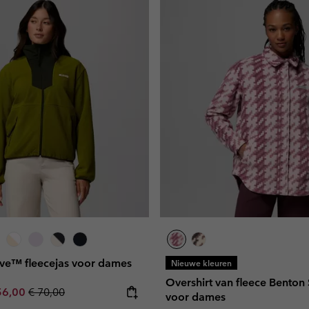
ve™ fleecejas voor dames
Nieuwe kleuren
Overshirt van fleece Benton
e price:
ximum sale price:
Regular price:
56,00
€ 70,00
voor dames