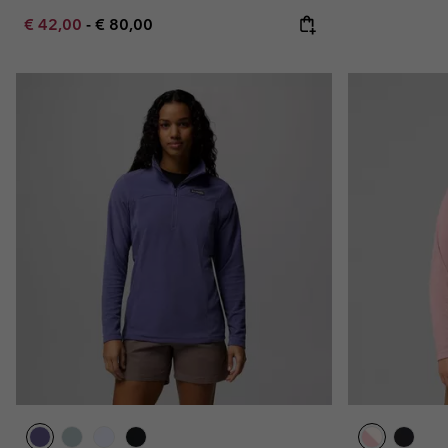
Minimum sale price:
Maximum price:
€ 42,00
-
€ 80,00