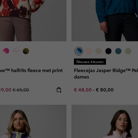
Nieuwe kleuren
e™ halfrits fleece met print
Fleecejas Jasper Ridge™ Pe
dames
e price:
ximum sale price:
Regular price:
Minimum sale price:
Maximum price:
39,00
€ 65,00
€ 48,00
-
€ 80,00