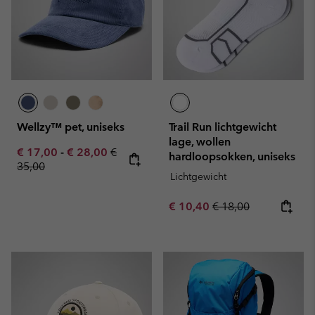
Wellzy™ pet, uniseks
Trail Run lichtgewicht
lage, wollen
Minimum sale price:
Maximum sale price:
Regular price:
€ 17,00
-
€ 28,00
€
hardloopsokken, uniseks
35,00
Lichtgewicht
Sale price:
Regular price:
€ 10,40
€ 18,00