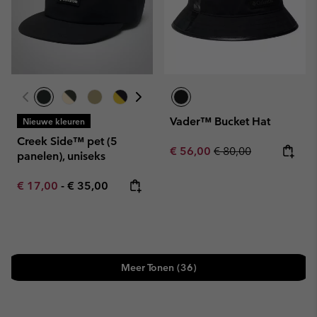
Vader™ Bucket Hat
Nieuwe kleuren
Creek Side™ pet (5
Sale price:
Regular price:
€ 56,00
€ 80,00
panelen), uniseks
Minimum sale price:
Maximum price:
€ 17,00
-
€ 35,00
Meer Tonen (36)