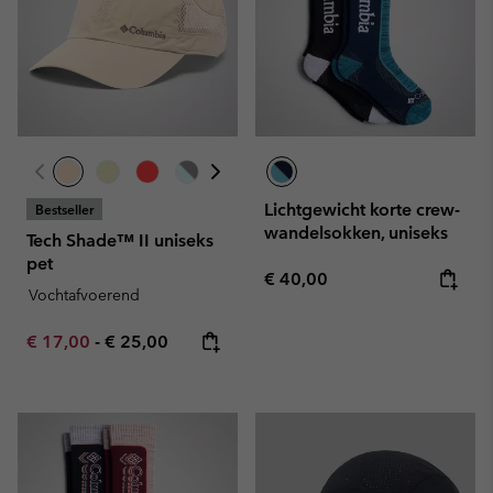
Lichtgewicht korte crew-
Bestseller
wandelsokken, uniseks
Tech Shade™ II uniseks
pet
Regular price:
€ 40,00
Vochtafvoerend
Minimum sale price:
Maximum price:
€ 17,00
-
€ 25,00