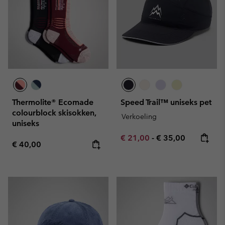
Thermolite® Ecomade
Speed Trail™ uniseks pet
colourblock skisokken,
Verkoeling
uniseks
Minimum sale price:
Maximum price:
€ 21,00
-
€ 35,00
Regular price:
€ 40,00