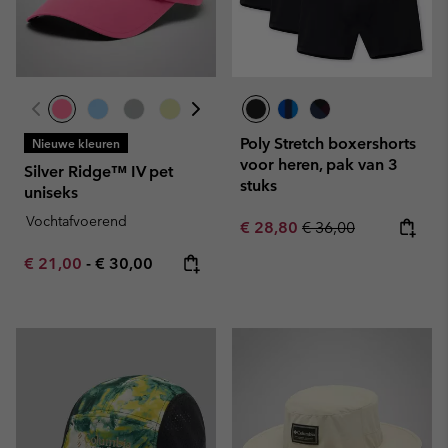
Poly Stretch boxershorts
Nieuwe kleuren
voor heren, pak van 3
Silver Ridge™ IV pet
stuks
uniseks
Vochtafvoerend
Sale price:
Regular price:
€ 28,80
€ 36,00
Minimum sale price:
Maximum price:
€ 21,00
-
€ 30,00