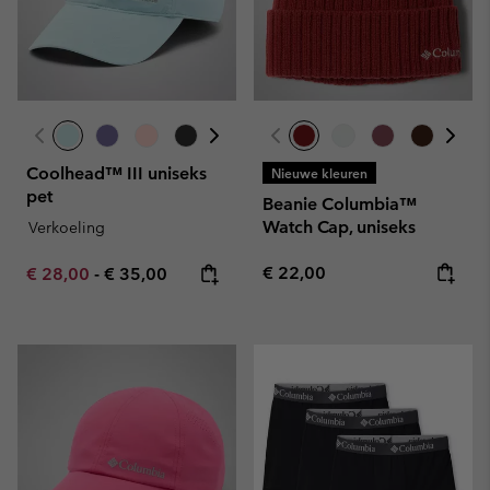
Coolhead™ III uniseks
Nieuwe kleuren
pet
Beanie Columbia™
Watch Cap, uniseks
Verkoeling
Regular price:
Minimum sale price:
Maximum price:
€ 22,00
€ 28,00
-
€ 35,00