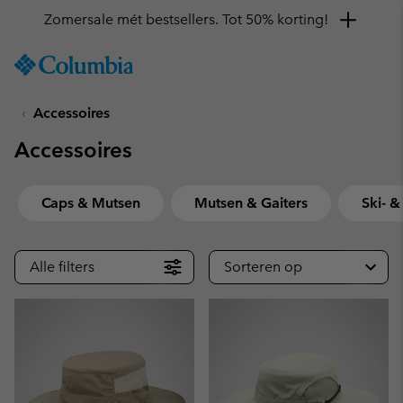
Krijg 10% korting
SKIP
Columbia
TO
Sportswear
CONTENT
Accessoires
SKIP
TO
Accessoires
MAIN
NAV
SKIP
Caps & Mutsen
Mutsen & Gaiters
Ski- 
TO
SEARCH
Alle filters
Sorteren op