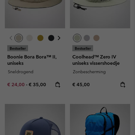
Bestseller
Bestseller
Boonie Bora Bora™ II,
Coolhead™ Zero IV
uniseks
uniseks vissershoedje
Sneldrogend
Zonbescherming
Minimum sale price:
Maximum price:
Regular price:
€ 24,00
-
€ 35,00
€ 45,00