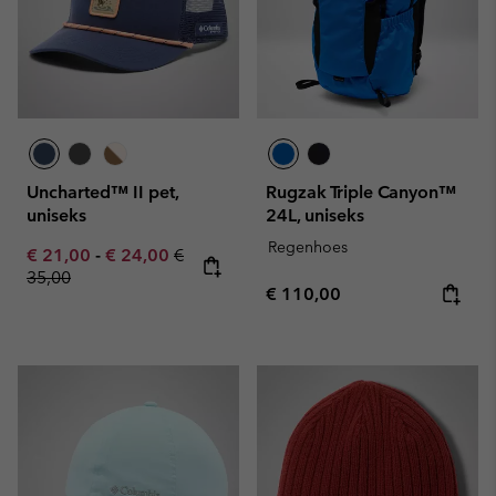
Uncharted™ II pet,
Rugzak Triple Canyon™
uniseks
24L, uniseks
Regenhoes
Minimum sale price:
Maximum sale price:
Regular price:
€ 21,00
-
€ 24,00
€
35,00
Regular price:
€ 110,00