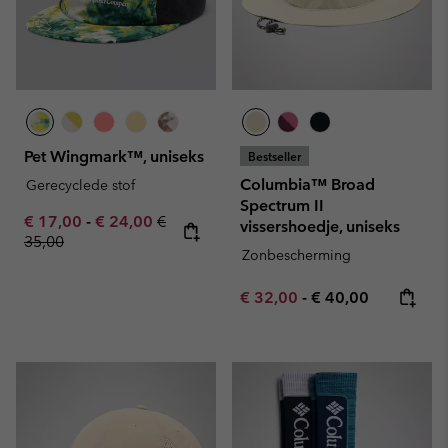
Pet Wingmark™, uniseks
Bestseller
Columbia™ Broad
Gerecyclede stof
Spectrum II
Minimum sale price:
Maximum sale price:
Regular price:
€ 17,00
-
€ 24,00
€
vissershoedje, uniseks
35,00
Zonbescherming
Minimum sale price:
Maximum price:
€ 32,00
-
€ 40,00