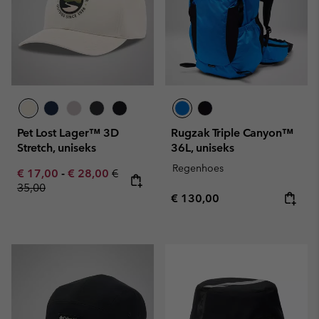
Pet Lost Lager™ 3D
Rugzak Triple Canyon™
Stretch, uniseks
36L, uniseks
Regenhoes
Minimum sale price:
Maximum sale price:
Regular price:
€ 17,00
-
€ 28,00
€
35,00
Regular price:
€ 130,00