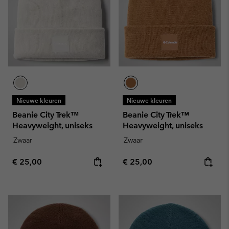
Nieuwe kleuren
Nieuwe kleuren
Beanie City Trek™
Beanie City Trek™
Heavyweight, uniseks
Heavyweight, uniseks
Zwaar
Zwaar
Regular price:
Regular price:
€ 25,00
€ 25,00