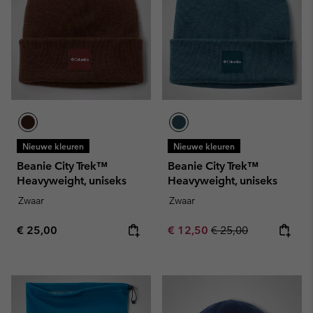
Nieuwe kleuren
Nieuwe kleuren
Beanie City Trek™
Beanie City Trek™
Heavyweight, uniseks
Heavyweight, uniseks
Zwaar
Zwaar
Regular price:
Sale price:
Regular price:
€ 25,00
€ 12,50
€ 25,00