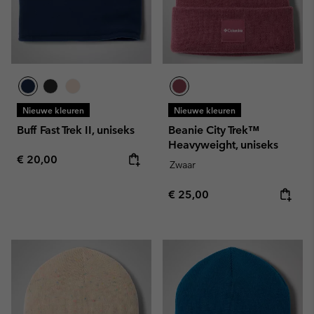
Nieuwe kleuren
Nieuwe kleuren
Buff Fast Trek II, uniseks
Beanie City Trek™
Heavyweight, uniseks
Regular price:
€ 20,00
Zwaar
Regular price:
€ 25,00