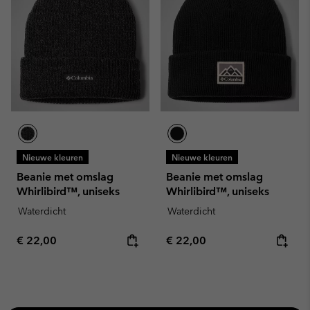
Nieuwe kleuren
Nieuwe kleuren
Beanie met omslag
Beanie met omslag
Whirlibird™, uniseks
Whirlibird™, uniseks
Waterdicht
Waterdicht
Regular price:
Regular price:
€ 22,00
€ 22,00