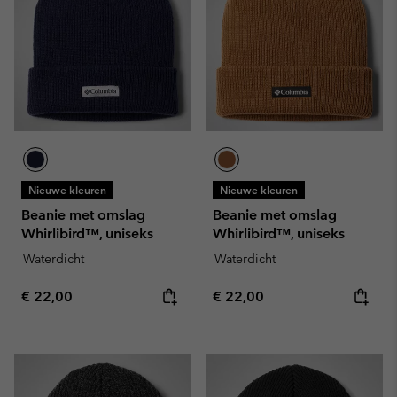
Nieuwe kleuren
Nieuwe kleuren
Beanie met omslag
Beanie met omslag
Whirlibird™, uniseks
Whirlibird™, uniseks
Waterdicht
Waterdicht
Regular price:
Regular price:
€ 22,00
€ 22,00