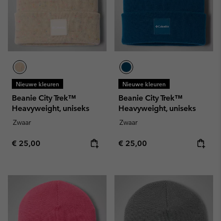
Nieuwe kleuren
Nieuwe kleuren
Beanie City Trek™
Beanie City Trek™
Heavyweight, uniseks
Heavyweight, uniseks
Zwaar
Zwaar
Regular price:
Regular price:
€ 25,00
€ 25,00