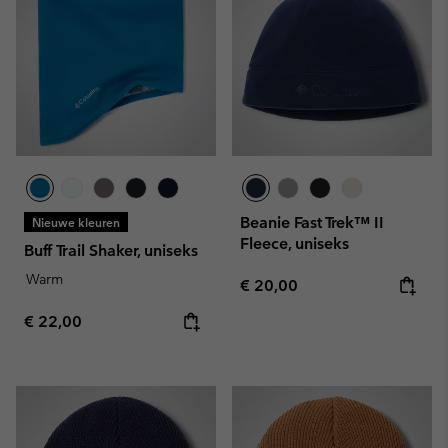
Beanie Fast Trek™ II
Nieuwe kleuren
Fleece, uniseks
Buff Trail Shaker, uniseks
Warm
Regular price:
€ 20,00
Regular price:
€ 22,00