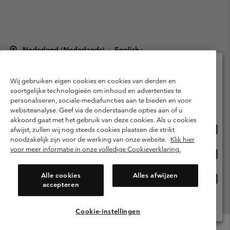
Nederland (Nederlands)
English ›
|
©
2026
Columbia Sportswear Netherlands B.V. Kingsfordweg 151, 1043 GR
Amsterdam The Netherlands. All rights reserved.
Wij gebruiken eigen cookies en cookies van derden en
Selecteer je verzendlocatie en taal
Gebruiksvoorwaarden
Verkoopvoorwaarden
Garantie
soortgelijke technologieën om inhoud en advertenties te
personaliseren, sociale-mediafuncties aan te bieden en voor
Online shoppen beschikbaar
Privacybeleid
Gebruiksvoorwaarden voor lidmaatschap
websiteanalyse. Geef via de onderstaande opties aan of u
akkoord gaat met het gebruik van deze cookies. Als u cookies
Voorwaarden voor door gebruikers gegenereerde inhoud
Impressum
Onlin
United States
afwijst, zullen wij nog steeds cookies plaatsen die strikt
shopp
Cookies
Public CBCR
noodzakelijk zijn voor de werking van onze website.
Klik hier
besch
voor meer informatie in onze volledige Cookieverklaring.
Onlin
Netherlands-English
shopp
Helpcentrum: Maan-Vrij. 9:00 - 13:00 & 14:00 - 18:00
(+)31202415473
besch
Alle cookies
Alles afwijzen
Onlin
Netherlands-Dutch
accepteren
shopp
besch
Alle Locaties Bekijken
Cookie-instellingen