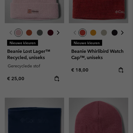
Nieuwe kleuren
Nieuwe kleuren
Beanie Lost Lager™
Beanie Whirlibird Watch
Recycled, uniseks
Cap™, uniseks
Gerecyclede stof
Regular price:
€ 18,00
Regular price:
€ 25,00