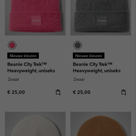
Nieuwe kleuren
Nieuwe kleuren
Beanie City Trek™
Beanie City Trek™
Heavyweight, uniseks
Heavyweight, uniseks
Zwaar
Zwaar
Regular price:
Regular price:
€ 25,00
€ 25,00