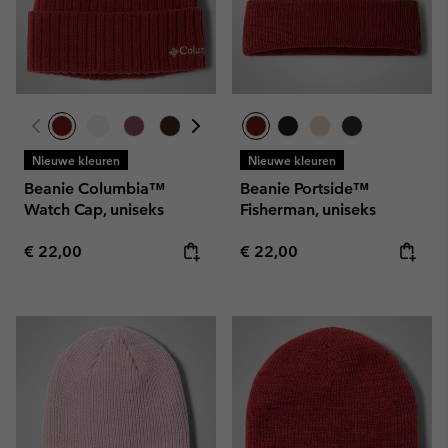
Nieuwe kleuren
Nieuwe kleuren
Beanie Columbia™
Beanie Portside™
Watch Cap, uniseks
Fisherman, uniseks
Regular price:
Regular price:
€ 22,00
€ 22,00