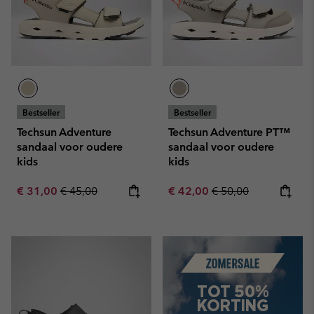
Bestseller
Bestseller
Techsun Adventure
Techsun Adventure PT™
sandaal voor oudere
sandaal voor oudere
kids
kids
Sale price:
Regular price:
Sale price:
Regular price:
€ 31,00
€ 45,00
€ 42,00
€ 50,00
Summer Sale
TOT 50%
KORTING