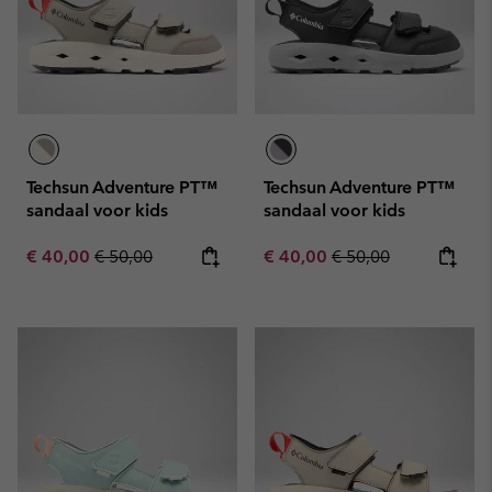
Techsun Adventure PT™
Techsun Adventure PT™
sandaal voor kids
sandaal voor kids
Sale price:
Regular price:
Sale price:
Regular price:
€ 40,00
€ 50,00
€ 40,00
€ 50,00