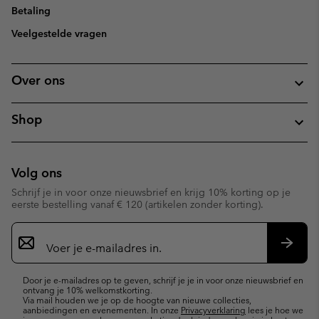
Betaling
Veelgestelde vragen
Over ons
Shop
Volg ons
Schrijf je in voor onze nieuwsbrief en krijg 10% korting op je
eerste bestelling vanaf € 120 (artikelen zonder korting).
Aanmelden
voor
e-
Inschr
mailupdates
Door je e-mailadres op te geven, schrijf je je in voor onze nieuwsbrief en
ontvang je 10% welkomstkorting.
Via mail houden we je op de hoogte van nieuwe collecties,
aanbiedingen en evenementen. In onze
Privacyverklaring
lees je hoe we