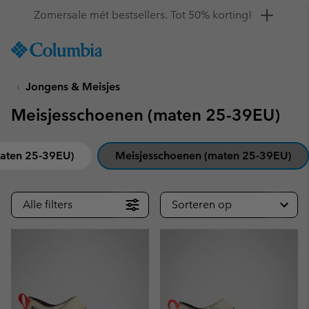
Krijg 10% korting
SKIP
Columbia
TO
Sportswear
CONTENT
Jongens & Meisjes
SKIP
TO
Meisjesschoenen (maten 25-39EU)
MAIN
NAV
SKIP
aten 25-39EU)
Meisjesschoenen (maten 25-39EU)
TO
SEARCH
Alle filters
Sorteren op