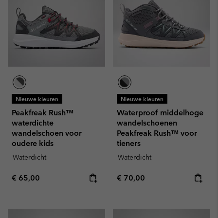
Nieuwe kleuren
Nieuwe kleuren
Peakfreak Rush™
Waterproof middelhoge
waterdichte
wandelschoenen
wandelschoen voor
Peakfreak Rush™ voor
oudere kids
tieners
Waterdicht
Waterdicht
Regular price:
Regular price:
€ 65,00
€ 70,00