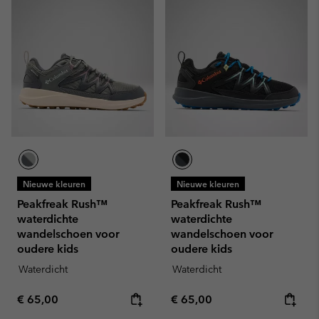
Nieuwe kleuren
Nieuwe kleuren
Peakfreak Rush™
Peakfreak Rush™
waterdichte
waterdichte
wandelschoen voor
wandelschoen voor
oudere kids
oudere kids
Waterdicht
Waterdicht
Regular price:
Regular price:
€ 65,00
€ 65,00