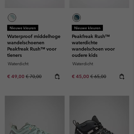
Nieuwe kleuren
Nieuwe kleuren
Waterproof middelhoge
Peakfreak Rush™
wandelschoenen
waterdichte
Peakfreak Rush™ voor
wandelschoen voor
tieners
oudere kids
Waterdicht
Waterdicht
Sale price:
Regular price:
Sale price:
Regular price:
€ 49,00
€ 70,00
€ 45,00
€ 65,00