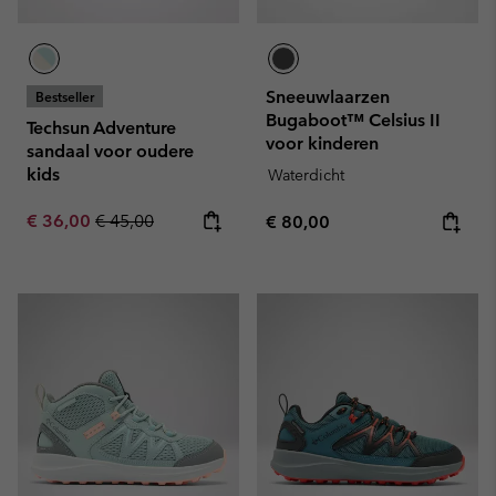
Sneeuwlaarzen
Bestseller
Bugaboot™ Celsius II
Techsun Adventure
voor kinderen
sandaal voor oudere
kids
Waterdicht
Sale price:
Regular price:
€ 36,00
€ 45,00
Regular price:
€ 80,00