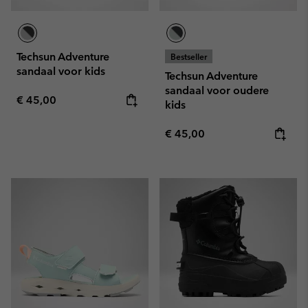
Techsun Adventure
Bestseller
sandaal voor kids
Techsun Adventure
sandaal voor oudere
Regular price:
€ 45,00
kids
Regular price:
€ 45,00