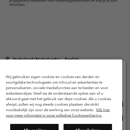
je gegevens verwerken voor marketingdoeleinden en hoe je je kunt
afmelden.
Nederland (Nederlands)
English ›
|
©
2026
Columbia Sportswear Netherlands B.V. Kingsfordweg 151, 1043 GR
Amsterdam The Netherlands. All rights reserved.
Wij gebruiken eigen cookies en cookies van derden en
Selecteer je verzendlocatie en taal
Gebruiksvoorwaarden
Verkoopvoorwaarden
Garantie
soortgelijke technologieën om inhoud en advertenties te
personaliseren, sociale-mediafuncties aan te bieden en voor
Online shoppen beschikbaar
Privacybeleid
Gebruiksvoorwaarden voor lidmaatschap
websiteanalyse. Geef via de onderstaande opties aan of u
akkoord gaat met het gebruik van deze cookies. Als u cookies
Voorwaarden voor door gebruikers gegenereerde inhoud
Impressum
Onlin
United States
afwijst, zullen wij nog steeds cookies plaatsen die strikt
shopp
Cookies
Public CBCR
noodzakelijk zijn voor de werking van onze website.
Klik hier
besch
voor meer informatie in onze volledige Cookieverklaring.
Onlin
Netherlands-English
shopp
Helpcentrum: Maan-Vrij. 9:00 - 13:00 & 14:00 - 18:00
(+)31202415473
besch