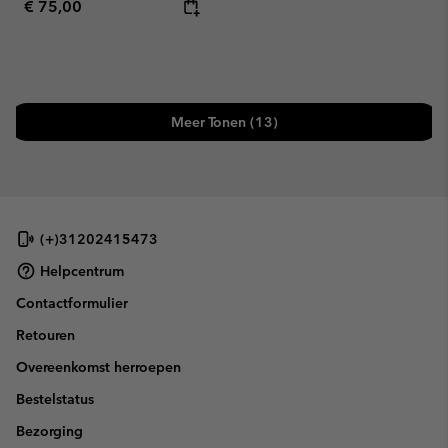
Regular price:
€ 75,00
Meer Tonen (13)
(+)31202415473
Helpcentrum
Contactformulier
Retouren
Overeenkomst herroepen
Bestelstatus
Bezorging