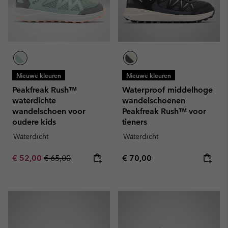
Nieuwe kleuren
Nieuwe kleuren
Peakfreak Rush™
Waterproof middelhoge
waterdichte
wandelschoenen
wandelschoen voor
Peakfreak Rush™ voor
oudere kids
tieners
Waterdicht
Waterdicht
Sale price:
Regular price:
Regular price:
€ 52,00
€ 65,00
€ 70,00