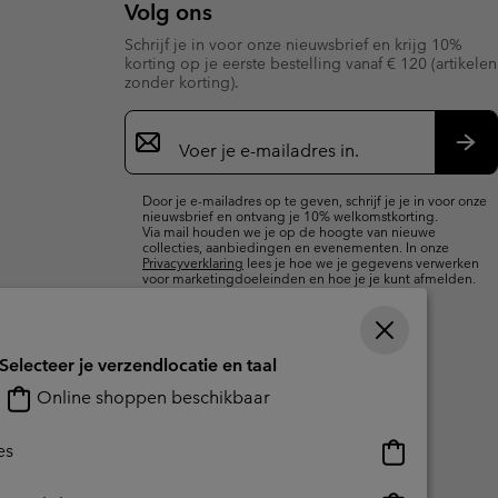
Volg ons
terhandschoenen
terhandschoenen
Gids voor waterdicht
Gids voor waterdicht
Schrijf je in voor onze nieuwsbrief en krijg 10%
korting op je eerste bestelling vanaf € 120 (artikelen
in grote maten
e dames
zonder korting).
Aanmelden
 heren
voor
e-
Insc
mailupdates
Door je e-mailadres op te geven, schrijf je je in voor onze
nieuwsbrief en ontvang je 10% welkomstkorting.
Via mail houden we je op de hoogte van nieuwe
collecties, aanbiedingen en evenementen. In onze
Privacyverklaring
lees je hoe we je gegevens verwerken
voor marketingdoeleinden en hoe je je kunt afmelden.
Selecteer je verzendlocatie en taal
Online shoppen beschikbaar
Online
es
shoppen
beschikbaar