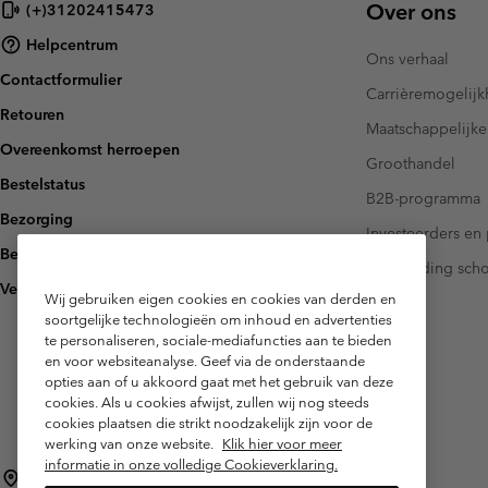
Over ons
(+)31202415473
Fleeces
Fleeces
Amaze Collectie
Helpcentrum
Technische fleeces
Technische fleeces
Omni-MAX™
Ons verhaal
Contactformulier
Sherpa Fleeces
Sherpa Fleeces
Carrièremogelij
Retouren
Casual Fleeces
Casual Fleeces
Maatschappelijke
Overeenkomst herroepen
Fleece Gilets
Fleece Gilets
Groothandel
Bestelstatus
B2B-programma
Bezorging
Investeerders en 
Betaling
Handleiding sch
Veelgestelde vragen
Wij gebruiken eigen cookies en cookies van derden en
soortgelijke technologieën om inhoud en advertenties
te personaliseren, sociale-mediafuncties aan te bieden
en voor websiteanalyse. Geef via de onderstaande
opties aan of u akkoord gaat met het gebruik van deze
cookies. Als u cookies afwijst, zullen wij nog steeds
cookies plaatsen die strikt noodzakelijk zijn voor de
werking van onze website.
Klik hier voor meer
informatie in onze volledige Cookieverklaring.
Nederland (Nederlands)
English ›
|