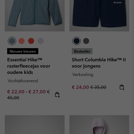
Nieuwe kleuren
Bestseller
Essential Hike™
Short Columbia Hike™ II
rasterfleecejas voor
voor jongens
oudere kids
Verkoeling
Vochtafvoerend
Sale price:
Regular price:
€ 24,00
€ 35,00
Minimum sale price:
Maximum sale price:
Regular price:
€ 22,00
-
€ 27,00
€
45,00