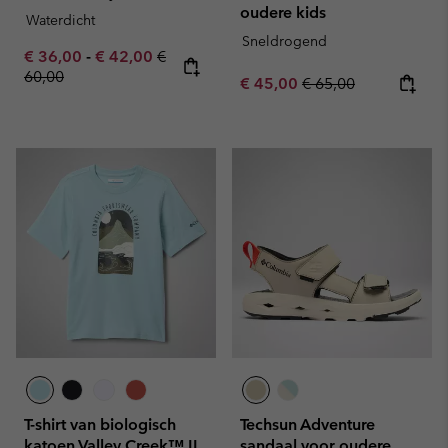
oudere kids
Waterdicht
Sneldrogend
Minimum sale price:
Maximum sale price:
Regular price:
€ 36,00
-
€ 42,00
€
60,00
Sale price:
Regular price:
€ 45,00
€ 65,00
T-shirt van biologisch
Techsun Adventure
katoen Valley Creek™ II
sandaal voor oudere