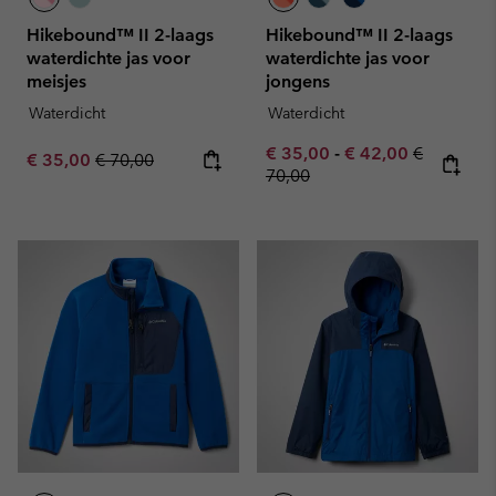
Hikebound™ II 2-laags
Hikebound™ II 2-laags
waterdichte jas voor
waterdichte jas voor
meisjes
jongens
Waterdicht
Waterdicht
Minimum sale price:
Maximum sale pric
Regular pr
€ 35,00
-
€ 42,00
€
Sale price:
Regular price:
€ 35,00
€ 70,00
70,00