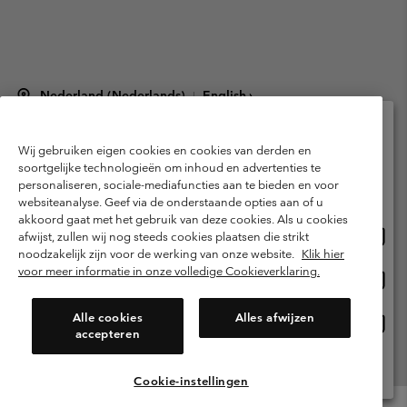
Nederland (Nederlands)
English ›
|
©
2026
Columbia Sportswear Netherlands B.V. Kingsfordweg 151, 1043 GR
Amsterdam The Netherlands. All rights reserved.
Wij gebruiken eigen cookies en cookies van derden en
Selecteer je verzendlocatie en taal
Gebruiksvoorwaarden
Verkoopvoorwaarden
Garantie
soortgelijke technologieën om inhoud en advertenties te
personaliseren, sociale-mediafuncties aan te bieden en voor
Online shoppen beschikbaar
Privacybeleid
Gebruiksvoorwaarden voor lidmaatschap
websiteanalyse. Geef via de onderstaande opties aan of u
akkoord gaat met het gebruik van deze cookies. Als u cookies
Voorwaarden voor door gebruikers gegenereerde inhoud
Impressum
Onlin
United States
afwijst, zullen wij nog steeds cookies plaatsen die strikt
shopp
Cookies
Public CBCR
noodzakelijk zijn voor de werking van onze website.
Klik hier
besch
voor meer informatie in onze volledige Cookieverklaring.
Onlin
Netherlands-English
shopp
Helpcentrum: Maan-Vrij. 9:00 - 13:00 & 14:00 - 18:00
(+)31202415473
besch
Alle cookies
Alles afwijzen
Onlin
Netherlands-Dutch
accepteren
shopp
besch
Alle Locaties Bekijken
Cookie-instellingen