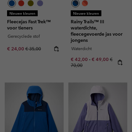
Nieuwe kleuren
Nieuwe kleuren
Fleecejas Fast Trek™
Rainy Trails™ III
voor tieners
waterdichte,
fleecegevoerde jas voor
Gerecyclede stof
jongens
Sale price:
Regular price:
€ 24,00
€ 35,00
Waterdicht
Minimum sale price:
Maximum sale pric
Regular pr
€ 42,00
-
€ 49,00
€
70,00