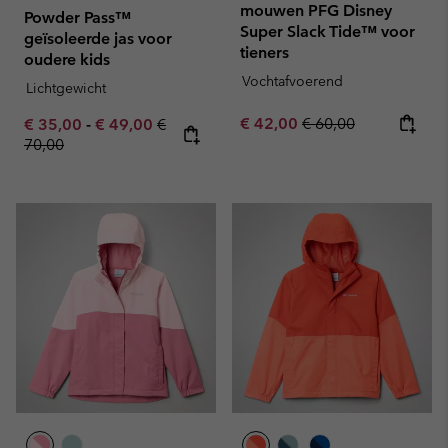
mouwen PFG Disney
Powder Pass™
Super Slack Tide™ voor
geïsoleerde jas voor
tieners
oudere kids
Vochtafvoerend
Lichtgewicht
Sale price:
Regular price:
Minimum sale price:
Maximum sale price:
Regular price:
€ 42,00
€ 60,00
€ 35,00
-
€ 49,00
€
70,00