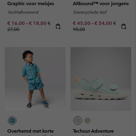
Graphic voor meisjes
Altbound™ voor jongens
Vochtafvoerend
Gerecyclede stof
Minimum sale price:
Maximum sale price:
Regular price:
Minimum sale price:
Maximum sale pric
Regular pr
€ 16,00
-
€ 18,00
€
€ 45,00
-
€ 54,00
€
27,00
90,00
Overhemd met korte
Techsun Adventure