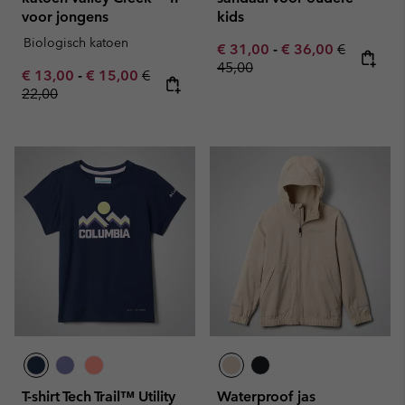
voor jongens
kids
Biologisch katoen
Minimum sale price:
Maximum sale pric
Regular pr
€ 31,00
-
€ 36,00
€
45,00
Minimum sale price:
Maximum sale price:
Regular price:
€ 13,00
-
€ 15,00
€
22,00
T-shirt Tech Trail™ Utility
Waterproof jas