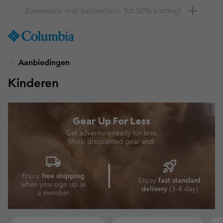
Krijg 10% korting
SKIP
Columbia
TO
Sportswear
CONTENT
Aanbiedingen
SKIP
TO
Kinderen
MAIN
NAV
SKIP
Gear Up For Less
TO
SEARCH
Get adventure-ready for less.
Shop discounted gear and:
local_shipping
rocket_launch
⎜
Enjoy
free shipping
Enjoy
fast standard
when
you sign up as
delivery
(3–4 day)
a member