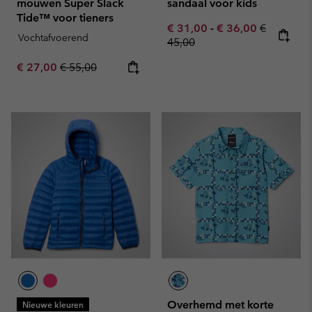
mouwen Super Slack
sandaal voor kids
Tide™ voor tieners
Minimum sale price:
Maximum sale pric
Regular pr
€ 31,00
-
€ 36,00
€
Vochtafvoerend
45,00
Sale price:
Regular price:
€ 27,00
€ 55,00
Overhemd met korte
Nieuwe kleuren