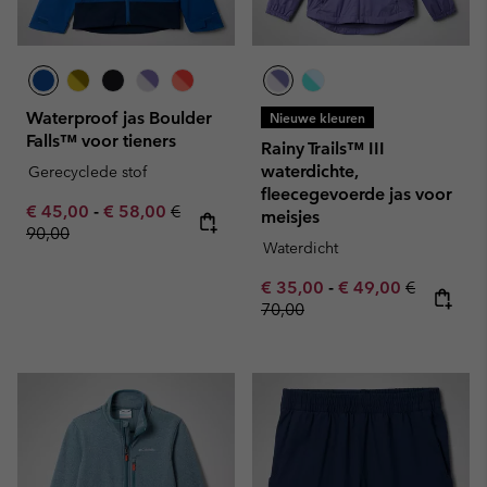
Waterproof jas Boulder
Nieuwe kleuren
Falls™ voor tieners
Rainy Trails™ III
waterdichte,
Gerecyclede stof
fleecegevoerde jas voor
Minimum sale price:
Maximum sale price:
Regular price:
€ 45,00
-
€ 58,00
€
meisjes
90,00
Waterdicht
Minimum sale price:
Maximum sale pric
Regular pr
€ 35,00
-
€ 49,00
€
70,00