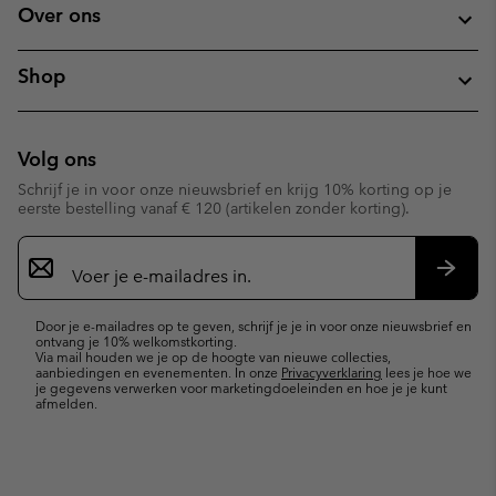
Over ons
Shop
Volg ons
Schrijf je in voor onze nieuwsbrief en krijg 10% korting op je
eerste bestelling vanaf € 120 (artikelen zonder korting).
Aanmelden
voor
e-
Inschr
mailupdates
Door je e-mailadres op te geven, schrijf je je in voor onze nieuwsbrief en
ontvang je 10% welkomstkorting.
Via mail houden we je op de hoogte van nieuwe collecties,
aanbiedingen en evenementen. In onze
Privacyverklaring
lees je hoe we
je gegevens verwerken voor marketingdoeleinden en hoe je je kunt
afmelden.