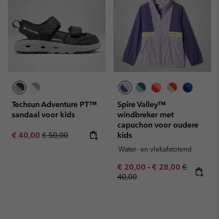
Techsun Adventure PT™
Spire Valley™
sandaal voor kids
windbreker met
capuchon voor oudere
Sale price:
Regular price:
€ 40,00
€ 50,00
kids
Water- en vlekafstotend
Minimum sale price:
Maximum sale pric
Regular pr
€ 20,00
-
€ 28,00
€
40,00