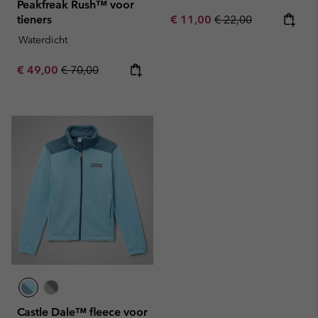
Peakfreak Rush™ voor
Sale price:
Regular price:
tieners
€ 11,00
€ 22,00
Waterdicht
Sale price:
Regular price:
€ 49,00
€ 70,00
Castle Dale™ fleece voor