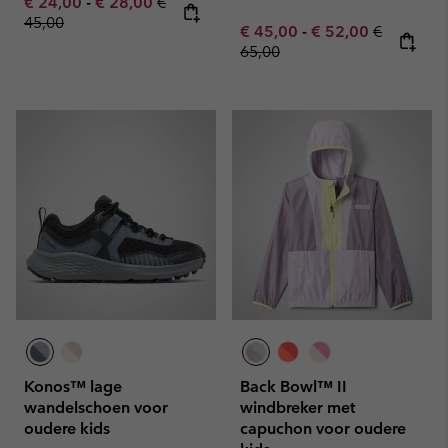
Minimum sale price:
Maximum sale price:
Regular price:
€ 24,00
-
€ 28,00
€
45,00
Minimum sale price:
Maximum sale pric
Regular pr
€ 45,00
-
€ 52,00
€
65,00
Konos™ lage
Back Bowl™ II
wandelschoen voor
windbreker met
oudere kids
capuchon voor oudere