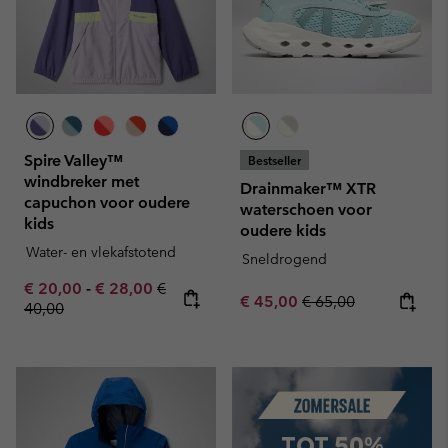
Spire Valley™
Bestseller
windbreker met
Drainmaker™ XTR
capuchon voor oudere
waterschoen voor
kids
oudere kids
Water- en vlekafstotend
Sneldrogend
Minimum sale price:
Maximum sale price:
Regular price:
€ 20,00
-
€ 28,00
€
Sale price:
Regular price:
€ 45,00
€ 65,00
40,00
Summer Sale
TOT 50%