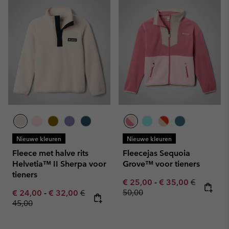
Nieuwe kleuren
Nieuwe kleuren
Fleece met halve rits
Fleecejas Sequoia
Helvetia™ II Sherpa voor
Grove™ voor tieners
tieners
Minimum sale price:
Maximum sale pric
Regular pr
€ 25,00
-
€ 35,00
€
Minimum sale price:
Maximum sale price:
Regular price:
50,00
€ 24,00
-
€ 32,00
€
45,00