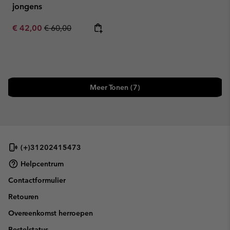
jongens
Sale price:
Regular price:
€ 42,00
€ 60,00
Meer Tonen (7)
(+)31202415473
Helpcentrum
Contactformulier
Retouren
Overeenkomst herroepen
Bestelstatus