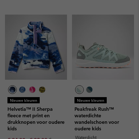
Nieuwe kleuren
Nieuwe kleuren
Helvetia™ II Sherpa
Peakfreak Rush™
fleece met print en
waterdichte
drukknopen voor oudere
wandelschoen voor
kids
oudere kids
Waterdicht