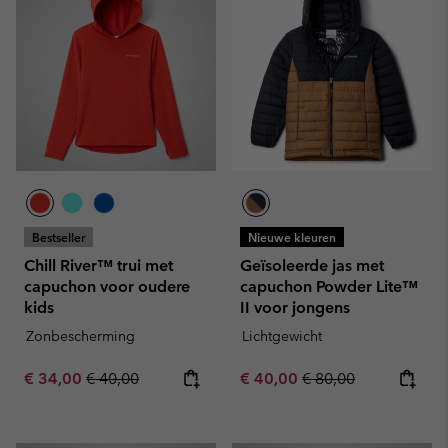
Bestseller
Nieuwe kleuren
Chill River™ trui met
Geïsoleerde jas met
capuchon voor oudere
capuchon Powder Lite™
kids
II voor jongens
Zonbescherming
Lichtgewicht
Sale price:
Regular price:
Sale price:
Regular price:
€ 34,00
€ 40,00
€ 40,00
€ 80,00