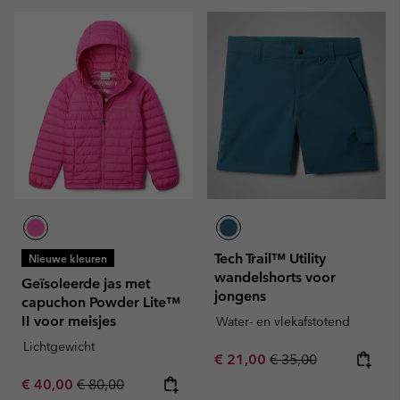
Tech Trail™ Utility
Nieuwe kleuren
wandelshorts voor
Geïsoleerde jas met
jongens
capuchon Powder Lite™
II voor meisjes
Water- en vlekafstotend
Lichtgewicht
Sale price:
Regular price:
€ 21,00
€ 35,00
Sale price:
Regular price:
€ 40,00
€ 80,00