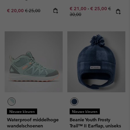
Minimum sale price:
Maximum sale pric
Regular pr
€ 21,00
-
€ 25,00
€
Sale price:
Regular price:
€ 20,00
€ 25,00
30,00
Nieuwe kleuren
Nieuwe kleuren
Waterproof middelhoge
Beanie Youth Frosty
wandelschoenen
Trail™ II Earflap, uniseks