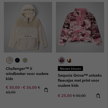
Challenger™ II
Nieuwe kleuren
windbreker voor oudere
Sequoia Grove™ uniseks
kids
fleecejas met print voor
oudere kids
Minimum sale price:
Maximum sale price:
Regular price:
€ 30,00
-
€ 36,00
€
60,00
Sale price:
Regular price:
€ 25,00
€ 50,00