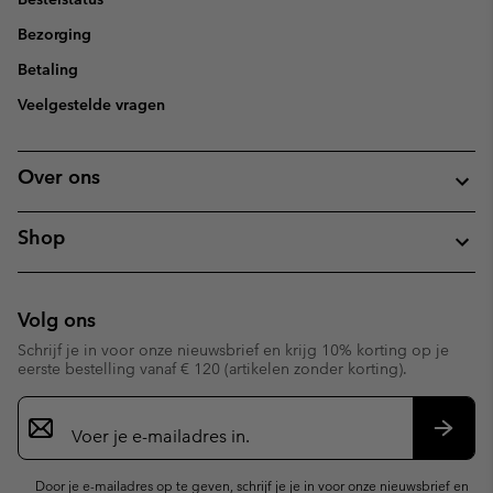
Bezorging
Betaling
Veelgestelde vragen
Over ons
Shop
Volg ons
Schrijf je in voor onze nieuwsbrief en krijg 10% korting op je
eerste bestelling vanaf € 120 (artikelen zonder korting).
Aanmelden
voor
e-
Inschr
mailupdates
Door je e-mailadres op te geven, schrijf je je in voor onze nieuwsbrief en