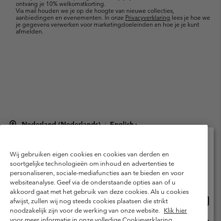
ontvang je 10% welkomstkorting.
Via mail houden we je op de hoogte van nieuwe collecties,
aanbiedingen en evenementen. In onze
Privacyverklaring
lees je hoe we
je gegevens verwerken voor marketingdoeleinden en hoe je je kunt
afmelden.
Nederland (Nederlands)
English ›
|
©
2026
Columbia Sportswear Netherlands B.V. Kingsfordweg 151, 1043 GR
Amsterdam The Netherlands. All rights reserved.
Wij gebruiken eigen cookies en cookies van derden en
Selecteer je verzendlocatie en taal
Gebruiksvoorwaarden
Verkoopvoorwaarden
Garantie
soortgelijke technologieën om inhoud en advertenties te
personaliseren, sociale-mediafuncties aan te bieden en voor
Online shoppen beschikbaar
Privacybeleid
Gebruiksvoorwaarden voor lidmaatschap
websiteanalyse. Geef via de onderstaande opties aan of u
akkoord gaat met het gebruik van deze cookies. Als u cookies
Voorwaarden voor door gebruikers gegenereerde inhoud
Impressum
Onlin
United States
afwijst, zullen wij nog steeds cookies plaatsen die strikt
shopp
Cookies
Public CBCR
noodzakelijk zijn voor de werking van onze website.
Klik hier
besch
voor meer informatie in onze volledige Cookieverklaring.