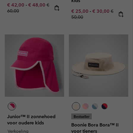
kids
Minimum sale price:
Maximum sale price:
Regular price:
€ 42,00
-
€ 48,00
€
60,00
Minimum sale price:
Maximum sale pric
Regular pr
€ 25,00
-
€ 30,00
€
50,00
Junior™ II zonnehoed
Bestseller
voor oudere kids
Boonie Bora Bora™ II
voor tieners
Verkoeling