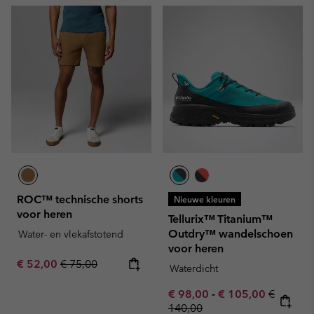
ROC™ technische shorts
Nieuwe kleuren
voor heren
Tellurix™ Titanium™
Outdry™ wandelschoen
Water- en vlekafstotend
voor heren
Sale price:
Regular price:
€ 52,00
€ 75,00
Waterdicht
Minimum sale price:
Maximum sale pric
Regular 
€ 98,00
-
€ 105,00
€
140,00