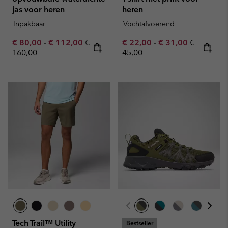
jas voor heren
heren
Inpakbaar
Vochtafvoerend
Minimum sale price:
Maximum sale price:
Regular price:
Minimum sale price:
Maximum sale pric
Regular pr
€ 80,00
-
€ 112,00
€
€ 22,00
-
€ 31,00
€
160,00
45,00
Tech Trail™ Utility
Bestseller