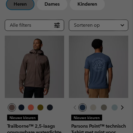
Heren
Dames
Kinderen
Alle filters
Sorteren op
Nieuwe kleuren
Nieuwe kleuren
Trailborne™ 2,5-laags
Parsons Point™ technisch
opvouwbare waterdichte
T-shirt met print voor