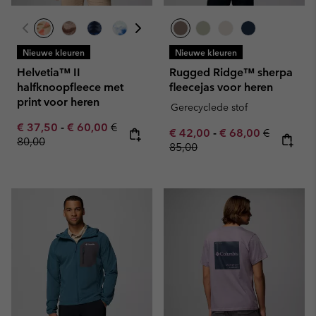
Nieuwe kleuren
Nieuwe kleuren
Helvetia™ II
Rugged Ridge™ sherpa
halfknoopfleece met
fleecejas voor heren
print voor heren
Gerecyclede stof
Minimum sale price:
Maximum sale price:
Regular price:
€ 37,50
-
€ 60,00
€
Minimum sale price:
Maximum sale pric
Regular pr
€ 42,00
-
€ 68,00
€
80,00
85,00