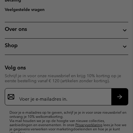
Betaling
Veelgestelde vragen
Over ons
Shop
Volg ons
Schrijf je in voor onze nieuwsbrief en krijg 10% korting op je
eerste bestelling vanaf € 120 (artikelen zonder korting).
Aanmelden
voor
e-
Inschr
mailupdates
Door je e-mailadres op te geven, schrijf je je in voor onze nieuwsbrief en
ontvang je 10% welkomstkorting.
Via mail houden we je op de hoogte van nieuwe collecties,
aanbiedingen en evenementen. In onze
Privacyverklaring
lees je hoe we
je gegevens verwerken voor marketingdoeleinden en hoe je je kunt