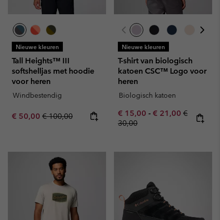
Nieuwe kleuren
Nieuwe kleuren
Tall Heights™ III
T-shirt van biologisch
softshelljas met hoodie
katoen CSC™ Logo voor
voor heren
heren
Windbestendig
Biologisch katoen
Minimum sale price:
Maximum sale pric
Regular pr
€ 15,00
-
€ 21,00
€
Sale price:
Regular price:
€ 50,00
€ 100,00
30,00