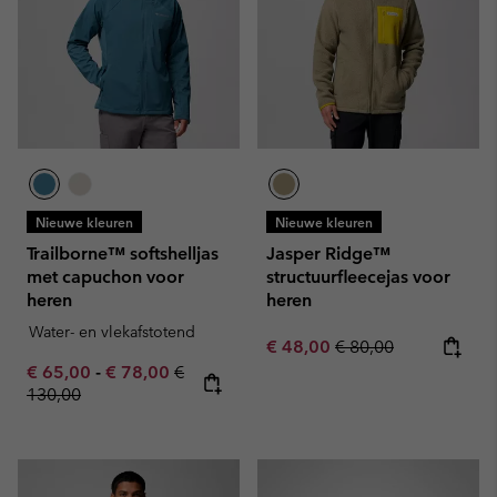
Nieuwe kleuren
Nieuwe kleuren
Trailborne™ softshelljas
Jasper Ridge™
met capuchon voor
structuurfleecejas voor
heren
heren
Water- en vlekafstotend
Sale price:
Regular price:
€ 48,00
€ 80,00
Minimum sale price:
Maximum sale price:
Regular price:
€ 65,00
-
€ 78,00
€
130,00