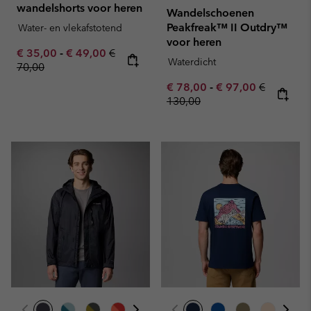
wandelshorts voor heren
Wandelschoenen
Peakfreak™ II Outdry™
Water- en vlekafstotend
voor heren
Minimum sale price:
Maximum sale price:
Regular price:
€ 35,00
-
€ 49,00
€
Waterdicht
70,00
Minimum sale price:
Maximum sale pric
Regular pr
€ 78,00
-
€ 97,00
€
130,00