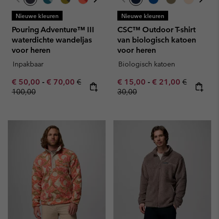
Nieuwe kleuren
Nieuwe kleuren
Pouring Adventure™ III
CSC™ Outdoor T-shirt
waterdichte wandeljas
van biologisch katoen
voor heren
voor heren
Inpakbaar
Biologisch katoen
Minimum sale price:
Maximum sale price:
Regular price:
Minimum sale price:
Maximum sale pric
Regular pr
€ 50,00
-
€ 70,00
€
€ 15,00
-
€ 21,00
€
100,00
30,00