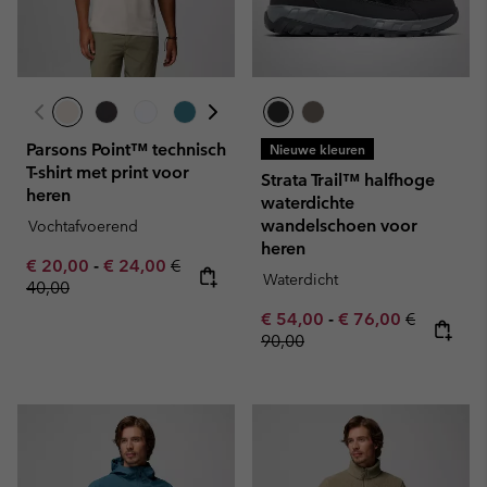
Parsons Point™ technisch
Nieuwe kleuren
T-shirt met print voor
Strata Trail™ halfhoge
heren
waterdichte
wandelschoen voor
Vochtafvoerend
heren
Minimum sale price:
Maximum sale price:
Regular price:
€ 20,00
-
€ 24,00
€
Waterdicht
40,00
Minimum sale price:
Maximum sale pric
Regular pr
€ 54,00
-
€ 76,00
€
90,00