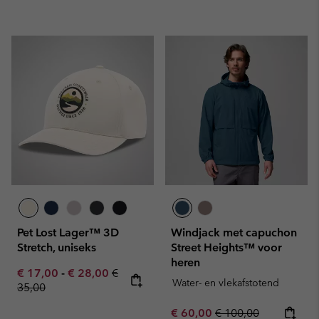
Pet Lost Lager™ 3D
Windjack met capuchon
Stretch, uniseks
Street Heights™ voor
heren
Minimum sale price:
Maximum sale price:
Regular price:
€ 17,00
-
€ 28,00
€
Water- en vlekafstotend
35,00
Sale price:
Regular price:
€ 60,00
€ 100,00