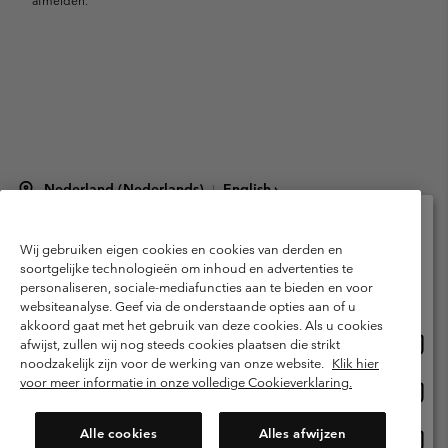
afmelden.
Nederland (Nederlands)
English ›
|
©
2026
Columbia Sportswear Netherlands B.V. Kingsfordweg 151, 1043 GR
Amsterdam The Netherlands. All rights reserved.
Wij gebruiken eigen cookies en cookies van derden en
Selecteer je verzendlocatie en taal
Gebruiksvoorwaarden
Verkoopvoorwaarden
Garantie
soortgelijke technologieën om inhoud en advertenties te
personaliseren, sociale-mediafuncties aan te bieden en voor
Online shoppen beschikbaar
Privacybeleid
Gebruiksvoorwaarden voor lidmaatschap
websiteanalyse. Geef via de onderstaande opties aan of u
akkoord gaat met het gebruik van deze cookies. Als u cookies
Voorwaarden voor door gebruikers gegenereerde inhoud
Impressum
Onlin
United States
afwijst, zullen wij nog steeds cookies plaatsen die strikt
shopp
Cookies
Public CBCR
noodzakelijk zijn voor de werking van onze website.
Klik hier
besch
voor meer informatie in onze volledige Cookieverklaring.
Onlin
Netherlands-English
shopp
Helpcentrum: Maan-Vrij. 9:00 - 13:00 & 14:00 - 18:00
(+)31202415473
besch
Alle cookies
Alles afwijzen
Onlin
Netherlands-Dutch