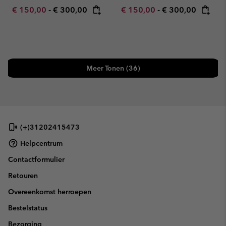
Minimum sale price:
Maximum price:
Minimum sale price:
Maximum price:
€ 150,00
-
€ 300,00
€ 150,00
-
€ 300,00
Meer Tonen (36)
(+)31202415473
Helpcentrum
Contactformulier
Retouren
Overeenkomst herroepen
Bestelstatus
Bezorging