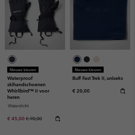
Nieuwe kleuren
Nieuwe kleuren
Waterproof
Buff Fast Trek II, uniseks
skihandschoenen
Regular price:
Whirlibird™ II voor
€ 20,00
heren
Waterdicht
Sale price:
Regular price:
€ 45,00
€ 90,00