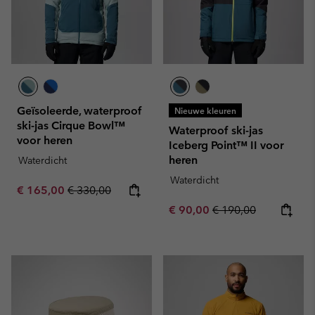
Geïsoleerde, waterproof
Nieuwe kleuren
ski-jas Cirque Bowl™
Waterproof ski-jas
voor heren
Iceberg Point™ II voor
heren
Waterdicht
Waterdicht
Sale price:
Regular price:
€ 165,00
€ 330,00
Sale price:
Regular price:
€ 90,00
€ 190,00