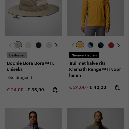
Bestseller
Nieuwe kleuren
Boonie Bora Bora™ II,
Trui met halve rits
uniseks
Klamath Range™ II voor
heren
Sneldrogend
Minimum sale price:
Maximum price:
€ 24,00
-
€ 40,00
Minimum sale price:
Maximum price:
€ 24,00
-
€ 35,00