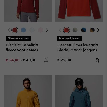
Nieuwe kleuren
Nieuwe kleuren
Glacial™ IV halfrits
Fleecetrui met kwartrits
fleece voor dames
Glacial™ voor jongens
Minimum sale price:
Maximum price:
Regular price:
€ 24,00
-
€ 40,00
€ 25,00