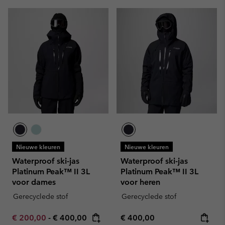
Nieuwe kleuren
Nieuwe kleuren
Waterproof ski-jas
Waterproof ski-jas
Platinum Peak™ II 3L
Platinum Peak™ II 3L
voor dames
voor heren
Gerecyclede stof
Gerecyclede stof
Minimum sale price:
Maximum price:
Regular price:
€ 200,00
-
€ 400,00
€ 400,00