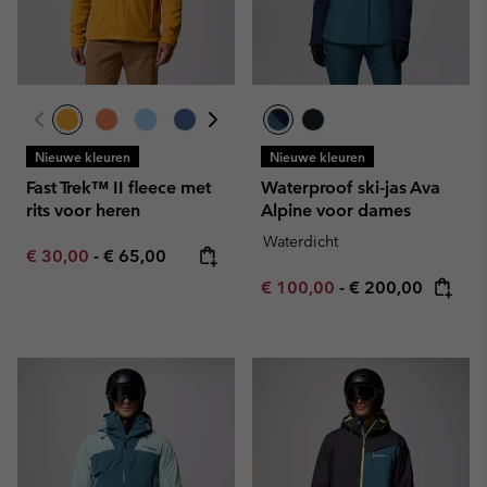
Nieuwe kleuren
Nieuwe kleuren
Fast Trek™ II fleece met
Waterproof ski-jas Ava
rits voor heren
Alpine voor dames
Waterdicht
Minimum sale price:
Maximum price:
€ 30,00
-
€ 65,00
Minimum sale price:
Maximum price:
€ 100,00
-
€ 200,00