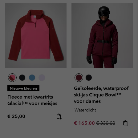
Geïsoleerde, waterproof
Nieuwe kleuren
ski-jas Cirque Bowl™
Fleece met kwartrits
voor dames
Glacial™ voor meisjes
Waterdicht
Regular price:
€ 25,00
Sale price:
Regular price:
€ 165,00
€ 330,00