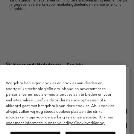
aanbiedingen en evenementen. In onze
Privacyverklaring
lees je hoe we
je gegevens verwerken voor marketingdoeleinden en hoe je je kunt
afmelden.
Nederland (Nederlands)
English ›
|
©
2026
Columbia Sportswear Netherlands B.V. Kingsfordweg 151, 1043 GR
Amsterdam The Netherlands. All rights reserved.
Wij gebruiken eigen cookies en cookies van derden en
Selecteer je verzendlocatie en taal
Gebruiksvoorwaarden
Verkoopvoorwaarden
Garantie
soortgelijke technologieën om inhoud en advertenties te
personaliseren, sociale-mediafuncties aan te bieden en voor
Online shoppen beschikbaar
Privacybeleid
Gebruiksvoorwaarden voor lidmaatschap
websiteanalyse. Geef via de onderstaande opties aan of u
akkoord gaat met het gebruik van deze cookies. Als u cookies
Voorwaarden voor door gebruikers gegenereerde inhoud
Impressum
Onlin
United States
afwijst, zullen wij nog steeds cookies plaatsen die strikt
shopp
Cookies
Public CBCR
noodzakelijk zijn voor de werking van onze website.
Klik hier
besch
voor meer informatie in onze volledige Cookieverklaring.
Onlin
Netherlands-English
shopp
Helpcentrum: Maan-Vrij. 9:00 - 13:00 & 14:00 - 18:00