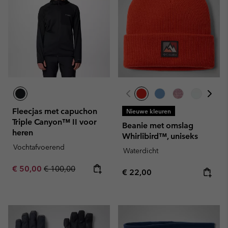
Fleecjas met capuchon
Nieuwe kleuren
Triple Canyon™ II voor
Beanie met omslag
heren
Whirlibird™, uniseks
Vochtafvoerend
Waterdicht
Sale price:
Regular price:
€ 50,00
€ 100,00
Regular price:
€ 22,00