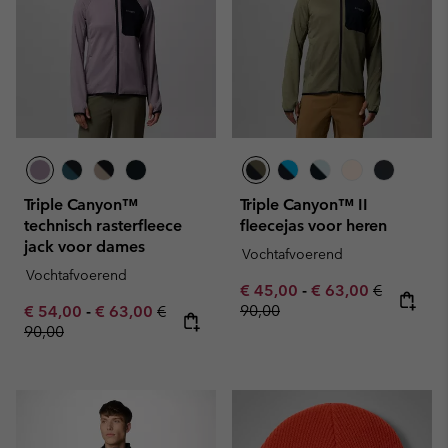
Triple Canyon™
Triple Canyon™ II
technisch rasterfleece
fleecejas voor heren
jack voor dames
Vochtafvoerend
Vochtafvoerend
Minimum sale price:
Maximum sale pric
Regular pr
€ 45,00
-
€ 63,00
€
Minimum sale price:
Maximum sale price:
Regular price:
90,00
€ 54,00
-
€ 63,00
€
90,00