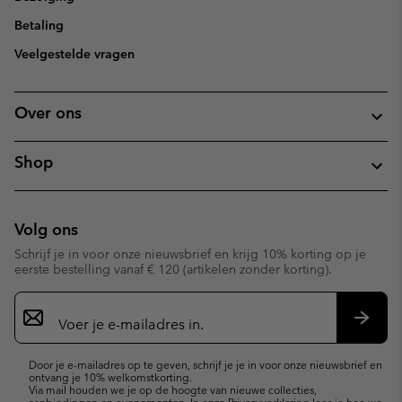
Betaling
Veelgestelde vragen
Over ons
Shop
Volg ons
Schrijf je in voor onze nieuwsbrief en krijg 10% korting op je
eerste bestelling vanaf € 120 (artikelen zonder korting).
Aanmelden
voor
e-
Inschr
mailupdates
Door je e-mailadres op te geven, schrijf je je in voor onze nieuwsbrief en
ontvang je 10% welkomstkorting.
Via mail houden we je op de hoogte van nieuwe collecties,