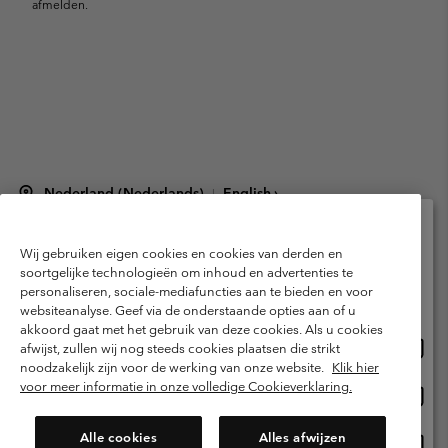
afmelden.
Nederland (Nederlands)
English ›
|
©
2026
Columbia Sportswear Netherlands B.V. Kingsfordweg 151, 1043 GR
Amsterdam The Netherlands. All rights reserved.
Wij gebruiken eigen cookies en cookies van derden en
Selecteer je verzendlocatie en taal
Gebruiksvoorwaarden
Verkoopvoorwaarden
Garantie
soortgelijke technologieën om inhoud en advertenties te
personaliseren, sociale-mediafuncties aan te bieden en voor
Online shoppen beschikbaar
Privacybeleid
Gebruiksvoorwaarden voor lidmaatschap
websiteanalyse. Geef via de onderstaande opties aan of u
akkoord gaat met het gebruik van deze cookies. Als u cookies
Voorwaarden voor door gebruikers gegenereerde inhoud
Impressum
Onlin
United States
afwijst, zullen wij nog steeds cookies plaatsen die strikt
shopp
Cookies
Public CBCR
noodzakelijk zijn voor de werking van onze website.
Klik hier
besch
voor meer informatie in onze volledige Cookieverklaring.
Onlin
Netherlands-English
shopp
Helpcentrum: Maan-Vrij. 9:00 - 13:00 & 14:00 - 18:00
(+)31202415473
besch
Alle cookies
Alles afwijzen
Onlin
Netherlands-Dutch