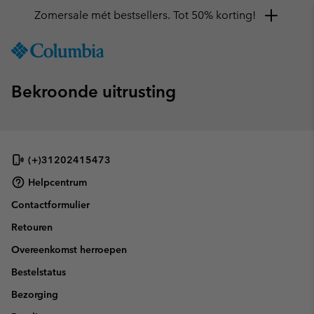
Zomersale mét bestsellers. Tot 50% korting!
SKIP
Columbia
TO
Sportswear
CONTENT
Bekroonde uitrusting
SKIP
TO
MAIN
NAV
SKIP
(+)31202415473
TO
Helpcentrum
SEARCH
Contactformulier
Retouren
Overeenkomst herroepen
Bestelstatus
Bezorging