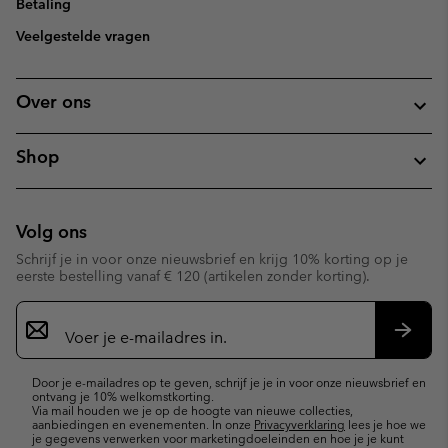
Betaling
Veelgestelde vragen
Over ons
Shop
Volg ons
Schrijf je in voor onze nieuwsbrief en krijg 10% korting op je
eerste bestelling vanaf € 120 (artikelen zonder korting).
Aanmelden
voor
e-
Inschr
mailupdates
Door je e-mailadres op te geven, schrijf je je in voor onze nieuwsbrief en
ontvang je 10% welkomstkorting.
Via mail houden we je op de hoogte van nieuwe collecties,
aanbiedingen en evenementen. In onze
Privacyverklaring
lees je hoe we
je gegevens verwerken voor marketingdoeleinden en hoe je je kunt