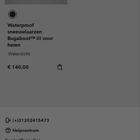
Waterproof
sneeuwlaarzen
Bugaboot™ III voor
heren
Waterdicht
Regular price:
€ 140,00
(+)31202415473
Helpcentrum