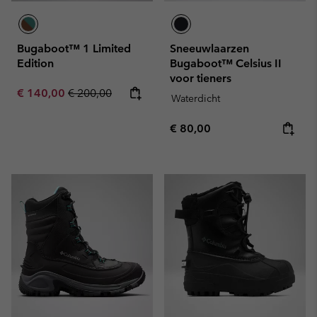
Bugaboot™ 1 Limited
Sneeuwlaarzen
Edition
Bugaboot™ Celsius II
voor tieners
Sale price:
Regular price:
€ 140,00
€ 200,00
Waterdicht
Regular price:
€ 80,00