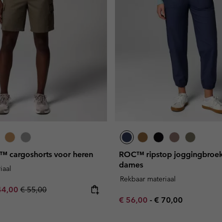
s™ cargoshorts voor heren
ROC™ ripstop joggingbroek
dames
iaal
Rekbaar materiaal
e price:
ximum sale price:
Regular price:
44,00
€ 55,00
Minimum sale price:
Maximum price:
€ 56,00
-
€ 70,00