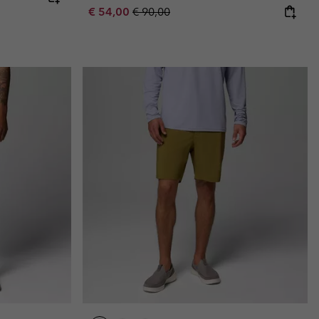
Sale price:
Regular price:
€ 54,00
€ 90,00