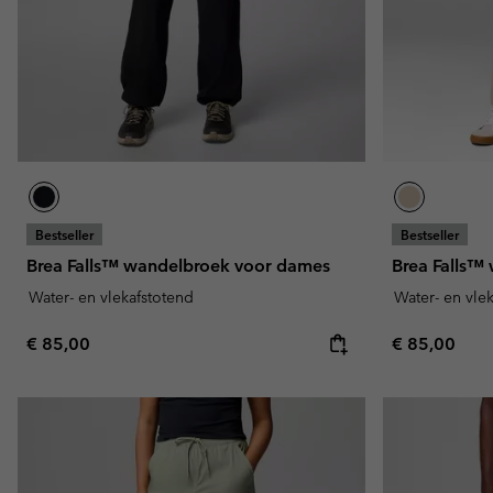
Fleeces
Fleeces
Amaze Collectie
Technische fleeces
Technische fleeces
Omni-MAX™
Sherpa Fleeces
Sherpa Fleeces
Casual Fleeces
Casual Fleeces
Fleece Gilets
Fleece Gilets
Bestseller
Bestseller
Brea Falls™ wandelbroek voor dames
Brea Falls™
Water- en vlekafstotend
Water- en vle
Regular price:
Regular pric
€ 85,00
€ 85,00