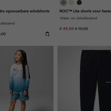
tro opvouwbare windshorts
ROC™ Lite shorts voor here
Water- en vlekafstotend
kafstotend
Sale price:
Regular price:
€ 49,00
€ 70,00
lar price:
0,00