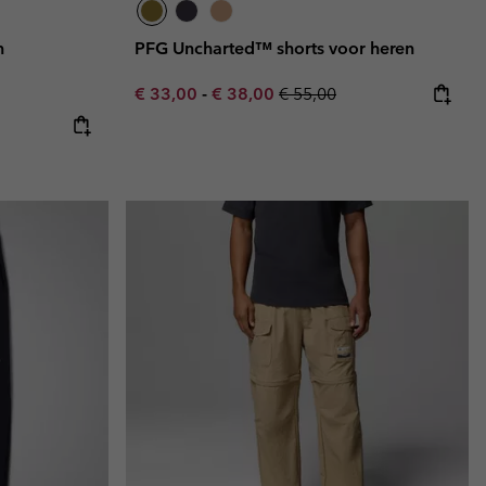
n
PFG Uncharted™ shorts voor heren
Minimum sale price:
Maximum sale price:
Regular price:
€ 33,00
-
€ 38,00
€ 55,00