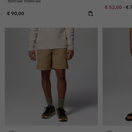
Rekbaar materiaal
Minimum sal
Ma
€ 52,00
-
€ 
Regular price:
€ 90,00