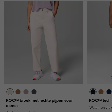
ROC™ broek met rechte pijpen voor
ROC™ techni
dames
Water- en vle