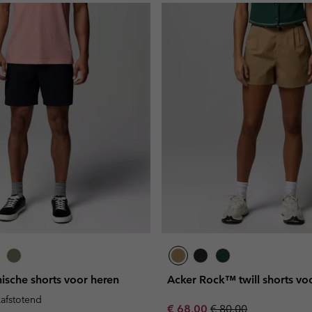
sche shorts voor heren
Acker Rock™ twill shorts v
kafstotend
Sale price:
Regular price:
€ 68,00
€ 80,00