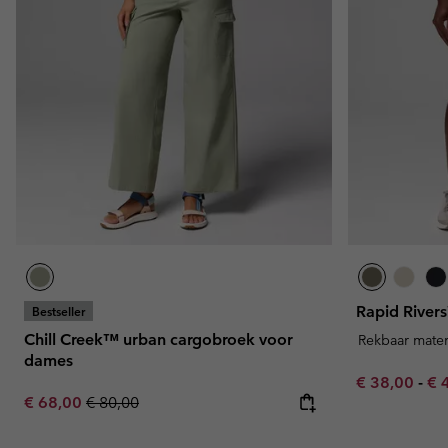
Rapid River
Bestseller
Chill Creek™ urban cargobroek voor
Rekbaar mater
dames
Minimum sal
Ma
€ 38,00
-
€ 
Sale price:
Regular price:
€ 68,00
€ 80,00