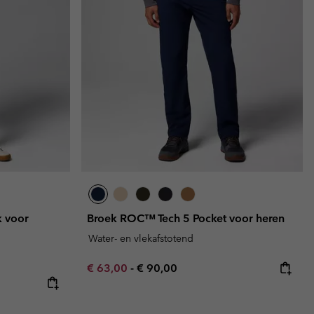
 voor
Broek ROC™ Tech 5 Pocket voor heren
Water- en vlekafstotend
Minimum sale price:
Maximum price:
€ 63,00
-
€ 90,00