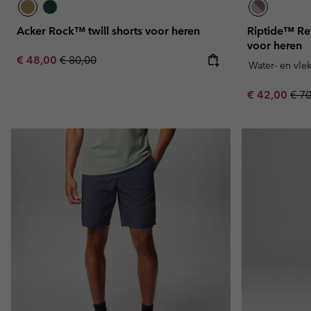
Acker Rock™ twill shorts voor heren
Riptide™ Re
voor heren
Sale price:
Regular price:
€ 48,00
€ 80,00
Water- en vle
Sale price:
Regu
€ 42,00
€ 7