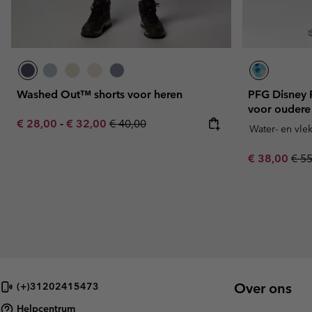
Washed Out™ shorts voor heren
PFG Disney 
voor oudere
Minimum sale price:
Maximum sale price:
Regular price:
€ 28,00
-
€ 32,00
€ 40,00
Water- en vle
Sale price:
Regu
€ 38,00
€ 5
Over ons
(+)31202415473
Helpcentrum