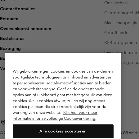
Ons verhaal
Contactformulier
Carrièremogelij
Retouren
Maatschappelijke
Overeenkomst herroepen
Groothandel
Bestelstatus
B2B-programma
Bezorging
Investeerders en 
Betaling
Handleiding sch
Veelgestelde vragen
Wij gebruiken eigen cookies en cookies van derden en
soortgelijke technologieën om inhoud en advertenties
te personaliseren, sociale-mediafuncties aan te bieden
en voor websiteanalyse. Geef via de onderstaande
opties aan of u akkoord gaat met het gebruik van deze
cookies. Als u cookies afwijst, zullen wij nog steeds
cookies plaatsen die strikt noodzakelijk zijn voor de
werking van onze website.
Klik hier voor meer
informatie in onze volledige Cookieverklaring.
Nederland (Nederlands)
English ›
|
Alle cookies accepteren
©
2026
Columbia Sportswear Netherlands B.V. Kingsfordweg 151, 1043 GR Amster