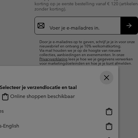
korting op je eerste bestelling vanaf € 120 (artikelen
zonder korting).
Aanmelden
voor
e-
Insc
mailupdates
Door je e-mailadres op te geven, schrijf je je in voor onze
nieuwsbrief en ontvang je 10% welkomstkorting.
Via mail houden we je op de hoogte van nieuwe
collecties, aanbiedingen en evenementen. In onze
Privacyverklaring
lees je hoe we je gegevens verwerken
voor marketingdoeleinden en hoe je je kunt afmelden.
Selecteer je verzendlocatie en taal
Online shoppen beschikbaar
Online
es
shoppen
beschikbaar
Online
s-English
shoppen
beschikbaar