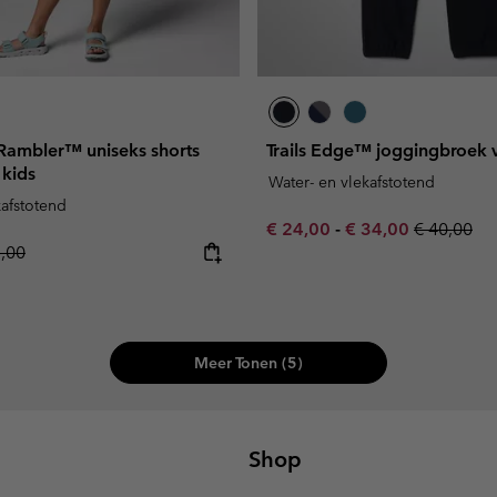
Rambler™ uniseks shorts
Trails Edge™ joggingbroek 
 kids
Water- en vlekafstotend
kafstotend
Minimum sale price:
Maximum sale pric
Regular pr
€ 24,00
-
€ 34,00
€ 40,00
lar price:
5,00
Meer Tonen (5)
Shop