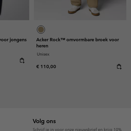
voor jongens
Acker Rock™ omvormbare broek voor
heren
Unisex
e:
ice:
Regular price:
€ 110,00
Volg ons
Schrijf je in voor onze nieuwsbrief en krijg 10%