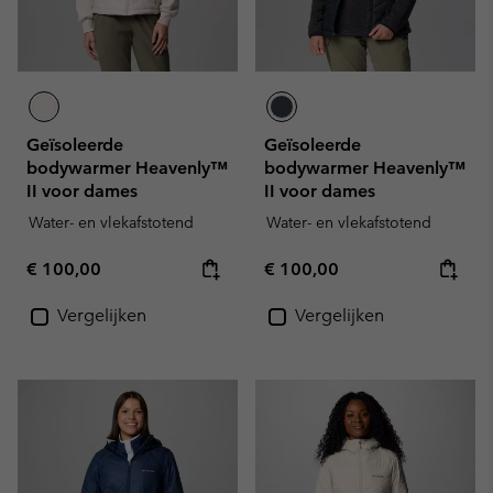
Geïsoleerde
Geïsoleerde
bodywarmer Heavenly™
bodywarmer Heavenly™
II voor dames
II voor dames
Water- en vlekafstotend
Water- en vlekafstotend
Regular price:
Regular price:
€ 100,00
€ 100,00
Vergelijken
Vergelijken