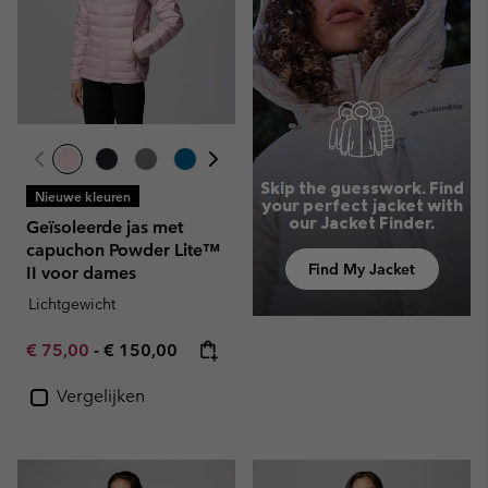
Skip the guesswork. Find
Nieuwe kleuren
your perfect jacket with
our Jacket Finder.
Geïsoleerde jas met
capuchon Powder Lite™
Find My Jacket
II voor dames
Lichtgewicht
Minimum sale price:
Maximum price:
€ 75,00
-
€ 150,00
Vergelijken