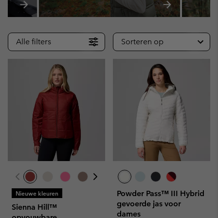
Alle filters
Sorteren op
Powder Pass™ III Hybrid
Nieuwe kleuren
gevoerde jas voor
Sienna Hill™
dames
opvouwbare,