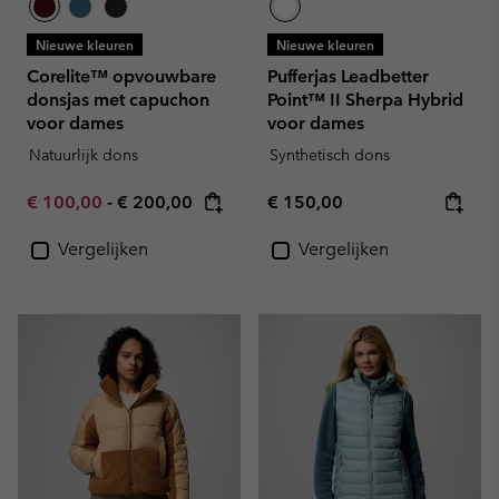
Nieuwe kleuren
Nieuwe kleuren
Corelite™ opvouwbare
Pufferjas Leadbetter
donsjas met capuchon
Point™ II Sherpa Hybrid
voor dames
voor dames
Natuurlijk dons
Synthetisch dons
Minimum sale price:
Maximum price:
Regular price:
€ 100,00
-
€ 200,00
€ 150,00
Vergelijken
Vergelijken