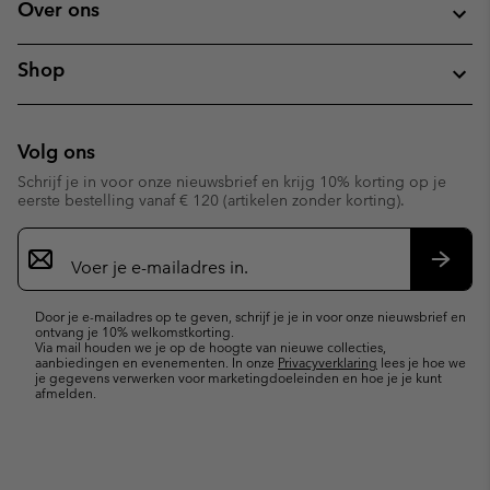
Over ons
Shop
Volg ons
Schrijf je in voor onze nieuwsbrief en krijg 10% korting op je
eerste bestelling vanaf € 120 (artikelen zonder korting).
Aanmelden
voor
e-
Inschr
mailupdates
Door je e-mailadres op te geven, schrijf je je in voor onze nieuwsbrief en
ontvang je 10% welkomstkorting.
Via mail houden we je op de hoogte van nieuwe collecties,
aanbiedingen en evenementen. In onze
Privacyverklaring
lees je hoe we
je gegevens verwerken voor marketingdoeleinden en hoe je je kunt
afmelden.