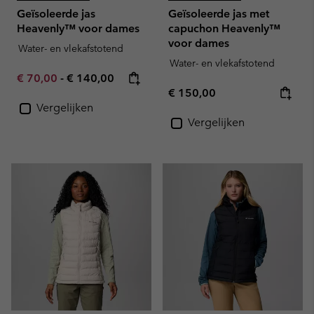
Geïsoleerde jas
Geïsoleerde jas met
Heavenly™ voor dames
capuchon Heavenly™
voor dames
Water- en vlekafstotend
Water- en vlekafstotend
Minimum sale price:
Maximum price:
€ 70,00
-
€ 140,00
Regular price:
€ 150,00
Vergelijken
Vergelijken