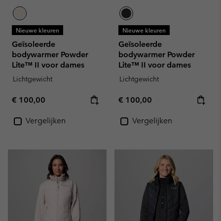
Nieuwe kleuren
Nieuwe kleuren
Geïsoleerde
Geïsoleerde
bodywarmer Powder
bodywarmer Powder
Lite™ II voor dames
Lite™ II voor dames
Lichtgewicht
Lichtgewicht
Regular price:
Regular price:
€ 100,00
€ 100,00
Vergelijken
Vergelijken