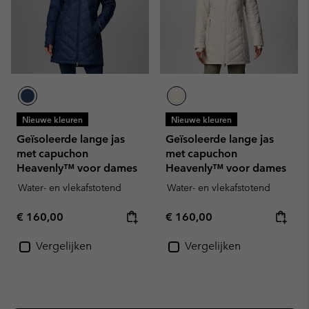
Nieuwe kleuren
Nieuwe kleuren
Geïsoleerde lange jas
Geïsoleerde lange jas
met capuchon
met capuchon
Heavenly™ voor dames
Heavenly™ voor dames
Water- en vlekafstotend
Water- en vlekafstotend
Regular price:
Regular price:
€ 160,00
€ 160,00
Vergelijken
Vergelijken