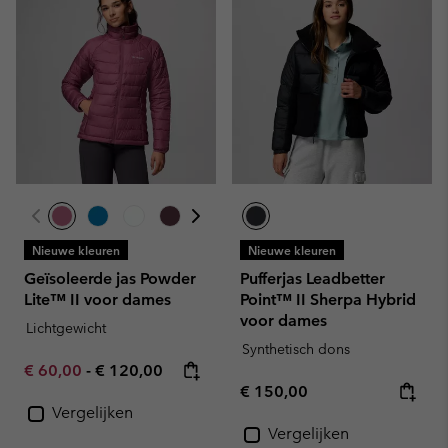
Nieuwe kleuren
Nieuwe kleuren
Geïsoleerde jas Powder
Pufferjas Leadbetter
Lite™ II voor dames
Point™ II Sherpa Hybrid
voor dames
Lichtgewicht
Synthetisch dons
Minimum sale price:
Maximum price:
€ 60,00
-
€ 120,00
Regular price:
€ 150,00
Vergelijken
Vergelijken