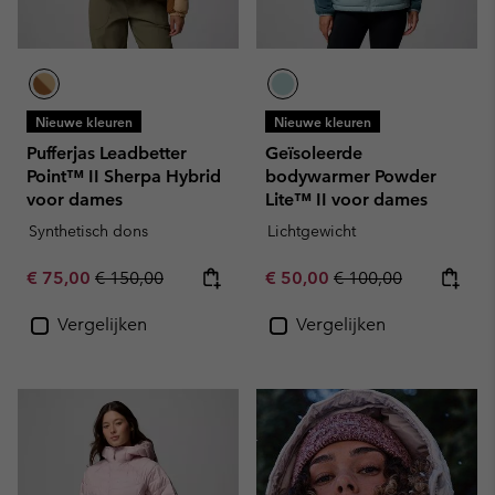
Nieuwe kleuren
Nieuwe kleuren
Pufferjas Leadbetter
Geïsoleerde
Point™ II Sherpa Hybrid
bodywarmer Powder
voor dames
Lite™ II voor dames
Synthetisch dons
Lichtgewicht
Sale price:
Regular price:
Sale price:
Regular price:
€ 75,00
€ 150,00
€ 50,00
€ 100,00
Vergelijken
Vergelijken