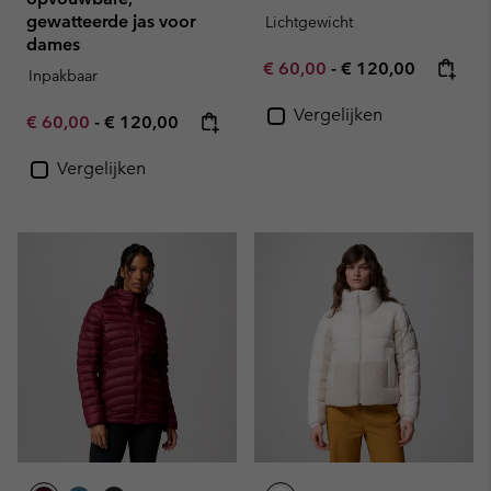
gewatteerde jas voor
Lichtgewicht
dames
Minimum sale price:
Maximum price:
€ 60,00
-
€ 120,00
Inpakbaar
Vergelijken
Minimum sale price:
Maximum price:
€ 60,00
-
€ 120,00
Vergelijken