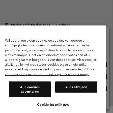
Nederland (Nederlands)
English ›
|
©
2026
Columbia Sportswear Netherlands B.V. Kingsfordweg 151, 1043 GR
Amsterdam The Netherlands. All rights reserved.
Wij gebruiken eigen cookies en cookies van derden en
Selecteer je verzendlocatie en taal
Gebruiksvoorwaarden
Verkoopvoorwaarden
Garantie
soortgelijke technologieën om inhoud en advertenties te
personaliseren, sociale-mediafuncties aan te bieden en voor
Online shoppen beschikbaar
Privacybeleid
Gebruiksvoorwaarden voor lidmaatschap
websiteanalyse. Geef via de onderstaande opties aan of u
akkoord gaat met het gebruik van deze cookies. Als u cookies
Voorwaarden voor door gebruikers gegenereerde inhoud
Impressum
Onlin
United States
afwijst, zullen wij nog steeds cookies plaatsen die strikt
shopp
Cookies
Public CBCR
noodzakelijk zijn voor de werking van onze website.
Klik hier
besch
voor meer informatie in onze volledige Cookieverklaring.
Onlin
Netherlands-English
shopp
Helpcentrum: Maan-Vrij. 9:00 - 13:00 & 14:00 - 18:00
(+)31202415473
besch
Alle cookies
Alles afwijzen
Onlin
Netherlands-Dutch
accepteren
shopp
besch
Alle Locaties Bekijken
Cookie-instellingen