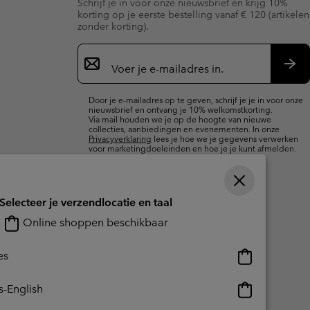
Schrijf je in voor onze nieuwsbrief en krijg 10%
terhandschoenen
terhandschoenen
Gids voor waterdicht
Gids voor waterdicht
korting op je eerste bestelling vanaf € 120 (artikelen
zonder korting).
in grote maten
e dames
Aanmelden
voor
 heren
e-
Insc
mailupdates
Door je e-mailadres op te geven, schrijf je je in voor onze
nieuwsbrief en ontvang je 10% welkomstkorting.
Via mail houden we je op de hoogte van nieuwe
collecties, aanbiedingen en evenementen. In onze
Privacyverklaring
lees je hoe we je gegevens verwerken
voor marketingdoeleinden en hoe je je kunt afmelden.
Selecteer je verzendlocatie en taal
Online shoppen beschikbaar
Online
es
shoppen
beschikbaar
Online
s-English
shoppen