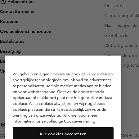
Helpcentrum
Fleeces
Fleeces
Ons verhaal
Amaze Collectie
Contactformulier
Carrièremogelij
Technische fleeces
Technische fleeces
Omni-MAX™
Retouren
Maatschappelijke
Sherpa Fleeces
Sherpa Fleeces
Overeenkomst herroepen
Groothandel
Casual Fleeces
Casual Fleeces
Bestelstatus
B2B-programma
Fleece Gilets
Fleece Gilets
Bezorging
Investeerders en 
Betaling
Handleiding sch
Veelgestelde vragen
Wij gebruiken eigen cookies en cookies van derden en
soortgelijke technologieën om inhoud en advertenties
te personaliseren, sociale-mediafuncties aan te bieden
en voor websiteanalyse. Geef via de onderstaande
opties aan of u akkoord gaat met het gebruik van deze
cookies. Als u cookies afwijst, zullen wij nog steeds
cookies plaatsen die strikt noodzakelijk zijn voor de
werking van onze website.
Klik hier voor meer
informatie in onze volledige Cookieverklaring.
Nederland (Nederlands)
English ›
|
Alle cookies accepteren
©
2026
Columbia Sportswear Netherlands B.V. Kingsfordweg 151, 1043 GR Amster