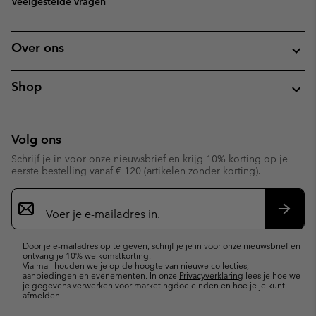
Veelgestelde vragen
Over ons
Shop
Volg ons
Schrijf je in voor onze nieuwsbrief en krijg 10% korting op je
eerste bestelling vanaf € 120 (artikelen zonder korting).
Aanmelden
voor
e-
Inschr
mailupdates
Door je e-mailadres op te geven, schrijf je je in voor onze nieuwsbrief en
ontvang je 10% welkomstkorting.
Via mail houden we je op de hoogte van nieuwe collecties,
aanbiedingen en evenementen. In onze
Privacyverklaring
lees je hoe we
je gegevens verwerken voor marketingdoeleinden en hoe je je kunt
afmelden.