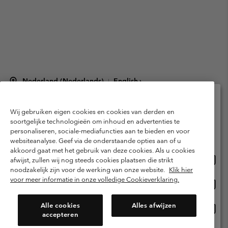
Nederland (Nederlands)
English ›
|
©
2026
Columbia Sportswear Netherlands B.V. Kingsfordweg 151, 1043 GR
Amsterdam The Netherlands. All rights reserved.
Wij gebruiken eigen cookies en cookies van derden en
Selecteer je verzendlocatie en taal
Gebruiksvoorwaarden
Verkoopvoorwaarden
Garantie
soortgelijke technologieën om inhoud en advertenties te
personaliseren, sociale-mediafuncties aan te bieden en voor
Online shoppen beschikbaar
Privacybeleid
Gebruiksvoorwaarden voor lidmaatschap
websiteanalyse. Geef via de onderstaande opties aan of u
akkoord gaat met het gebruik van deze cookies. Als u cookies
Voorwaarden voor door gebruikers gegenereerde inhoud
Impressum
Onlin
United States
afwijst, zullen wij nog steeds cookies plaatsen die strikt
shopp
Cookies
Public CBCR
noodzakelijk zijn voor de werking van onze website.
Klik hier
besch
voor meer informatie in onze volledige Cookieverklaring.
Onlin
Netherlands-English
shopp
Helpcentrum: Maan-Vrij. 9:00 - 13:00 & 14:00 - 18:00
(+)31202415473
besch
Alle cookies
Alles afwijzen
Onlin
Netherlands-Dutch
accepteren
shopp
besch