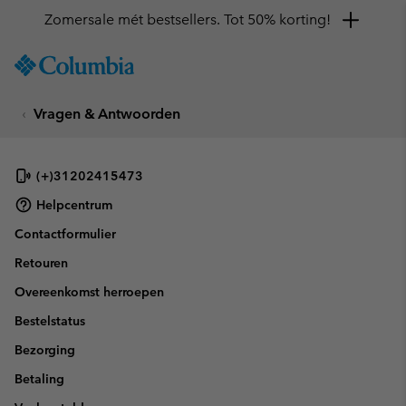
Zomersale mét bestsellers. Tot 50% korting!
SKIP
Columbia
TO
Sportswear
CONTENT
Vragen & Antwoorden
SKIP
TO
MAIN
NAV
(+)31202415473
SKIP
Helpcentrum
TO
Contactformulier
SEARCH
Retouren
Overeenkomst herroepen
Bestelstatus
Bezorging
Betaling