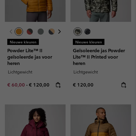
Nieuwe kleuren
Nieuwe kleuren
Powder Lite™ II
Geïsoleerde jas Powder
geïsoleerde jas voor
Lite™ II Printed voor
heren
heren
Lichtgewicht
Lichtgewicht
Minimum sale price:
Maximum price:
Regular price:
€ 60,00
-
€ 120,00
€ 120,00