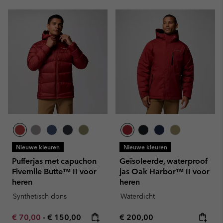
Nieuwe kleuren
Nieuwe kleuren
Pufferjas met capuchon
Geïsoleerde, waterproof
Fivemile Butte™ II voor
jas Oak Harbor™ II voor
heren
heren
Synthetisch dons
Waterdicht
Minimum sale price:
Maximum price:
Regular price:
€ 70,00
-
€ 150,00
€ 200,00