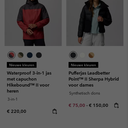
Nieuwe kleuren
Nieuwe kleuren
Waterproof 3-in-1 jas
Pufferjas Leadbetter
met capuchon
Point™ II Sherpa Hybrid
Hikebound™ II voor
voor dames
heren
Synthetisch dons
3-in-1
Minimum sale price:
Maximum price:
€ 75,00
-
€ 150,00
Regular price:
€ 220,00