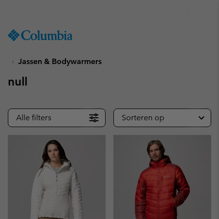
Krijg 10% korting
SKIP
Columbia
TO
Sportswear
CONTENT
Jassen & Bodywarmers
SKIP
TO
null
MAIN
NAV
SKIP
Alle filters
Sorteren op
TO
SEARCH