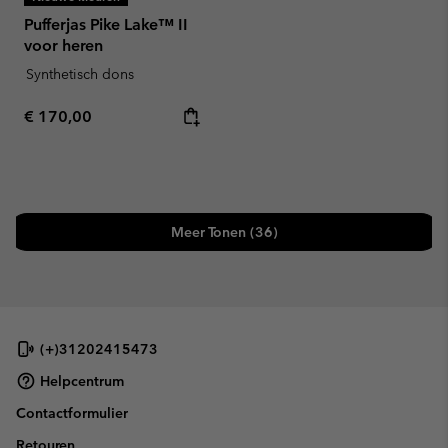
Pufferjas Pike Lake™ II
voor heren
Synthetisch dons
Regular price:
€ 170,00
Meer Tonen (36)
(+)31202415473
Helpcentrum
Contactformulier
Retouren