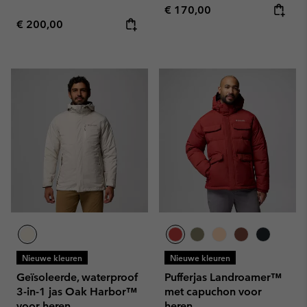
Regular price:
€ 170,00
Regular price:
€ 200,00
Nieuwe kleuren
Nieuwe kleuren
Geïsoleerde, waterproof
Pufferjas Landroamer™
3-in-1 jas Oak Harbor™
met capuchon voor
voor heren
heren