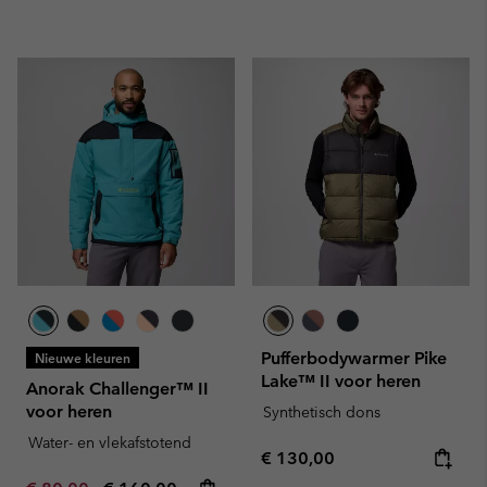
Pufferbodywarmer Pike
Nieuwe kleuren
Lake™ II voor heren
Anorak Challenger™ II
voor heren
Synthetisch dons
Water- en vlekafstotend
Regular price:
€ 130,00