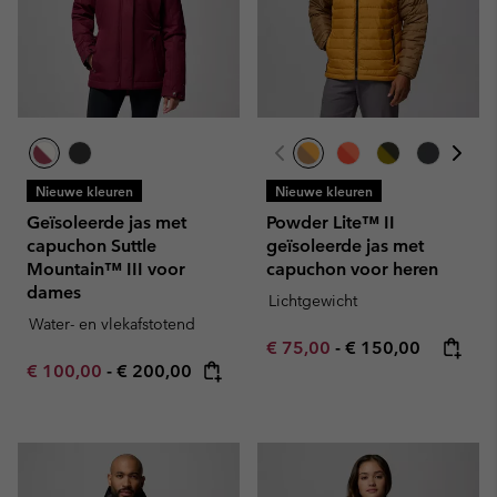
Nieuwe kleuren
Nieuwe kleuren
Geïsoleerde jas met
Powder Lite™ II
capuchon Suttle
geïsoleerde jas met
Mountain™ III voor
capuchon voor heren
dames
Lichtgewicht
Water- en vlekafstotend
Minimum sale price:
Maximum price:
€ 75,00
-
€ 150,00
Minimum sale price:
Maximum price:
€ 100,00
-
€ 200,00