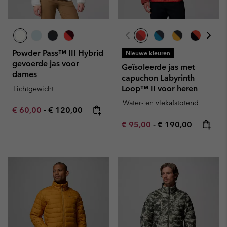
Powder Pass™ III Hybrid
Nieuwe kleuren
gevoerde jas voor
Geïsoleerde jas met
dames
capuchon Labyrinth
Loop™ II voor heren
Lichtgewicht
Water- en vlekafstotend
Minimum sale price:
Maximum price:
€ 60,00
-
€ 120,00
Minimum sale price:
Maximum price:
€ 95,00
-
€ 190,00