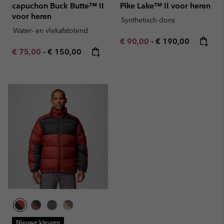
capuchon Buck Butte™ II
Pike Lake™ II voor heren
voor heren
Synthetisch dons
Water- en vlekafstotend
Minimum sale price:
Maximum price:
€ 90,00
-
€ 190,00
Minimum sale price:
Maximum price:
€ 75,00
-
€ 150,00
Nieuwe kleuren