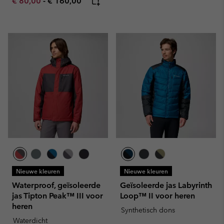
Minimum sale price:
Maximum price:
€ 80,00
-
€ 160,00
Nieuwe kleuren
Nieuwe kleuren
Waterproof, geïsoleerde
Geïsoleerde jas Labyrinth
jas Tipton Peak™ III voor
Loop™ II voor heren
heren
Synthetisch dons
Waterdicht