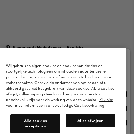
Nederland (Nederlands)
English ›
|
©
2026
Columbia Sportswear Netherlands B.V. Kingsfordweg 151, 1043 GR
Amsterdam The Netherlands. All rights reserved.
Wij gebruiken eigen cookies en cookies van derden en
Selecteer je verzendlocatie en taal
Gebruiksvoorwaarden
Verkoopvoorwaarden
Garantie
soortgelijke technologieën om inhoud en advertenties te
personaliseren, sociale-mediafuncties aan te bieden en voor
Online shoppen beschikbaar
Privacybeleid
Gebruiksvoorwaarden voor lidmaatschap
websiteanalyse. Geef via de onderstaande opties aan of u
akkoord gaat met het gebruik van deze cookies. Als u cookies
Voorwaarden voor door gebruikers gegenereerde inhoud
Impressum
Onlin
United States
afwijst, zullen wij nog steeds cookies plaatsen die strikt
shopp
Cookies
Public CBCR
noodzakelijk zijn voor de werking van onze website.
Klik hier
besch
voor meer informatie in onze volledige Cookieverklaring.
Onlin
Netherlands-English
shopp
Helpcentrum: Maan-Vrij. 9:00 - 13:00 & 14:00 - 18:00
(+)31202415473
besch
Alle cookies
Alles afwijzen
Onlin
Netherlands-Dutch
accepteren
shopp
besch