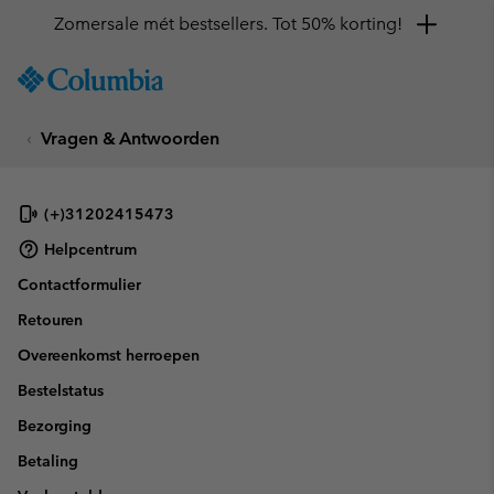
Zomersale mét bestsellers. Tot 50% korting!
SKIP
Columbia
TO
Sportswear
CONTENT
Vragen & Antwoorden
SKIP
TO
MAIN
NAV
(+)31202415473
SKIP
Helpcentrum
TO
Contactformulier
SEARCH
Retouren
Overeenkomst herroepen
Bestelstatus
Bezorging
Betaling