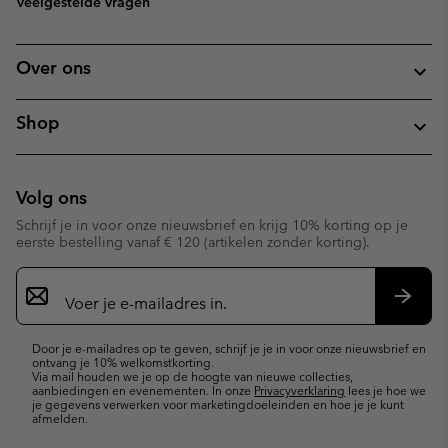
Veelgestelde vragen
Over ons
Shop
Volg ons
Schrijf je in voor onze nieuwsbrief en krijg 10% korting op je
eerste bestelling vanaf € 120 (artikelen zonder korting).
Aanmelden
voor
e-
Inschr
mailupdates
Door je e-mailadres op te geven, schrijf je je in voor onze nieuwsbrief en
ontvang je 10% welkomstkorting.
Via mail houden we je op de hoogte van nieuwe collecties,
aanbiedingen en evenementen. In onze
Privacyverklaring
lees je hoe we
je gegevens verwerken voor marketingdoeleinden en hoe je je kunt
afmelden.