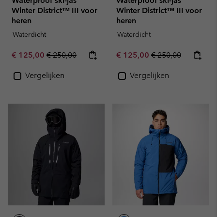
Waterproof ski-jas
Waterproof ski-jas
Winter District™ III voor
Winter District™ III voor
heren
heren
Waterdicht
Waterdicht
Sale price:
Regular price:
Sale price:
Regular price:
€ 125,00
€ 250,00
€ 125,00
€ 250,00
Vergelijken
Vergelijken