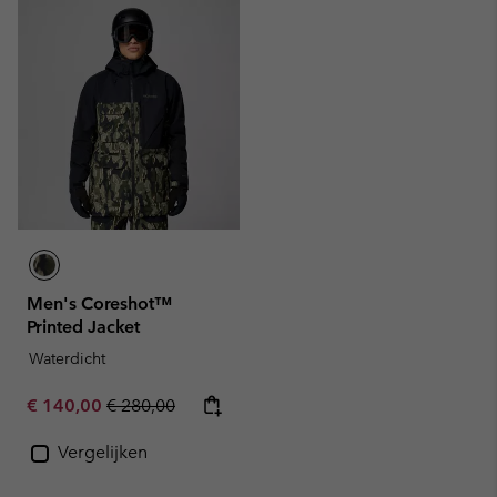
Men's Coreshot™
Printed Jacket
Waterdicht
Sale price:
Regular price:
€ 140,00
€ 280,00
Vergelijken