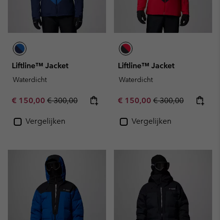
Liftline™ Jacket
Liftline™ Jacket
Waterdicht
Waterdicht
Sale price:
Regular price:
Sale price:
Regular price:
€ 150,00
€ 300,00
€ 150,00
€ 300,00
Vergelijken
Vergelijken