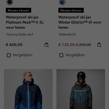
Nieuwe kleuren
Nieuwe kleuren
Waterproof ski-jas
Waterproof ski-jas
Platinum Peak™ II 3L
Winter District™ III voor
voor heren
heren
Gerecyclede stof
Waterdicht
Regular price:
Sale price:
Regular price:
€ 400,00
€ 125,00
€ 250,00
Vergelijken
Vergelijken