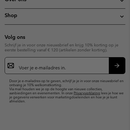
Shop
Volg ons
Schrijf je in voor onze nieuwsbrief en krijg 10% korting op je
eerste bestelling vanaf € 120 (artikelen zonder korting).
Aanmelden
voor
e-
Inschr
mailupdates
Door je e-mailadres op te geven, schrijf je je in voor onze nieuwsbrief en
ontvang je 10% welkomstkorting.
Via mail houden we je op de hoogte van nieuwe collecties,
aanbiedingen en evenementen. In onze
Privacyverklaring
lees je hoe we
je gegevens verwerken voor marketingdoeleinden en hoe je je kunt
afmelden.