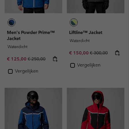
Men's Powder Prime™
Liftline™ Jacket
Jacket
Waterdicht
Waterdicht
Sale price:
Regular price:
€ 150,00
€ 300,00
Sale price:
Regular price:
€ 125,00
€ 250,00
Vergelijken
Vergelijken