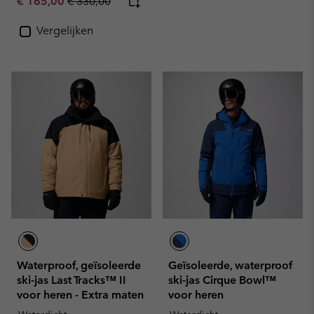
Sale price:
Regular price:
€ 165,00
€ 330,00
Vergelijken
Waterproof, geïsoleerde
Geïsoleerde, waterproof
ski-jas Last Tracks™ II
ski-jas Cirque Bowl™
voor heren - Extra maten
voor heren