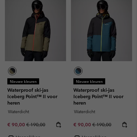
Nieuwe kleuren
Nieuwe kleuren
Waterproof ski-jas
Waterproof ski-jas
Iceberg Point™ II voor
Iceberg Point™ II voor
heren
heren
Waterdicht
Waterdicht
Sale price:
Regular price:
Sale price:
Regular price:
€ 90,00
€ 190,00
€ 90,00
€ 190,00