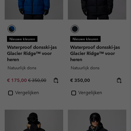
Nieuwe kleuren
Nieuwe kleuren
Waterproof donsski-jas
Waterproof donsski-jas
Glacier Ridge™ voor
Glacier Ridge™ voor
heren
heren
Natuurlijk dons
Natuurlijk dons
Sale price:
Regular price:
Regular price:
€ 175,00
€ 350,00
€ 350,00
Vergelijken
Vergelijken