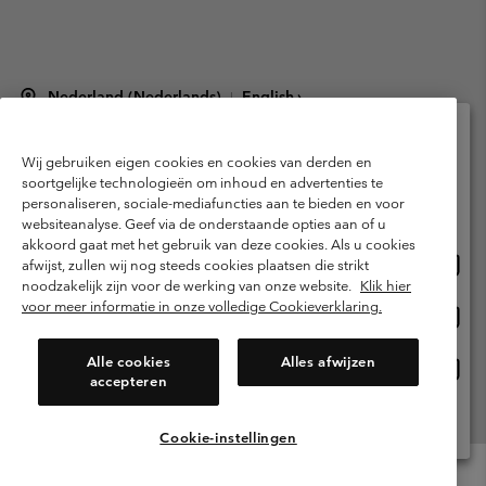
Nederland (Nederlands)
English ›
|
©
2026
Columbia Sportswear Netherlands B.V. Kingsfordweg 151, 1043 GR
Amsterdam The Netherlands. All rights reserved.
Wij gebruiken eigen cookies en cookies van derden en
Selecteer je verzendlocatie en taal
Gebruiksvoorwaarden
Verkoopvoorwaarden
Garantie
soortgelijke technologieën om inhoud en advertenties te
personaliseren, sociale-mediafuncties aan te bieden en voor
Online shoppen beschikbaar
Privacybeleid
Gebruiksvoorwaarden voor lidmaatschap
websiteanalyse. Geef via de onderstaande opties aan of u
akkoord gaat met het gebruik van deze cookies. Als u cookies
Voorwaarden voor door gebruikers gegenereerde inhoud
Impressum
Onlin
United States
afwijst, zullen wij nog steeds cookies plaatsen die strikt
shopp
Cookies
Public CBCR
noodzakelijk zijn voor de werking van onze website.
Klik hier
besch
voor meer informatie in onze volledige Cookieverklaring.
Onlin
Netherlands-English
shopp
Helpcentrum: Maan-Vrij. 9:00 - 13:00 & 14:00 - 18:00
(+)31202415473
besch
Alle cookies
Alles afwijzen
Onlin
Netherlands-Dutch
accepteren
shopp
besch
Alle Locaties Bekijken
Cookie-instellingen