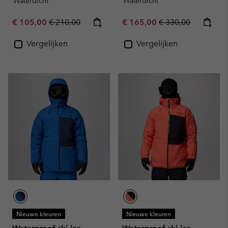
Waterdicht
Waterdicht
Sale price:
Regular price:
Sale price:
Regular price:
€ 105,00
€ 210,00
€ 165,00
€ 330,00
Vergelijken
Vergelijken
Nieuwe kleuren
Nieuwe kleuren