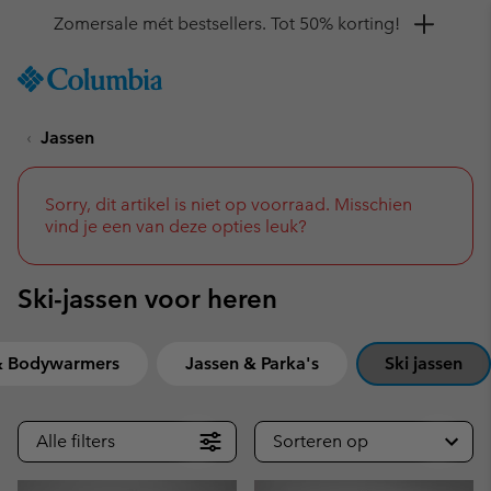
Krijg 10% korting
SKIP
Columbia
TO
Sportswear
CONTENT
Jassen
SKIP
TO
MAIN
NAV
Sorry, dit artikel is niet op voorraad. Misschien
vind je een van deze opties leuk?
SKIP
TO
SEARCH
Ski-jassen voor heren
 & Bodywarmers
Jassen & Parka's
Ski jassen
Alle filters
Sorteren op