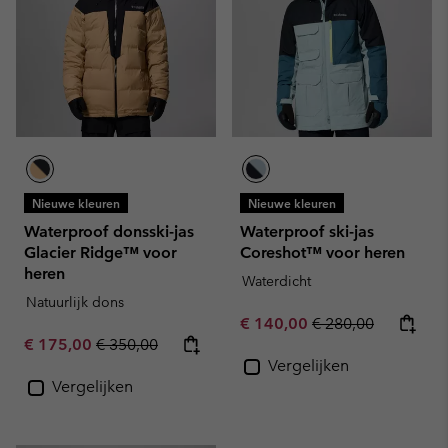
Nieuwe kleuren
Nieuwe kleuren
Waterproof donsski-jas
Waterproof ski-jas
Glacier Ridge™ voor
Coreshot™ voor heren
heren
Waterdicht
Natuurlijk dons
Sale price:
Regular price:
€ 140,00
€ 280,00
Sale price:
Regular price:
€ 175,00
€ 350,00
Vergelijken
Vergelijken