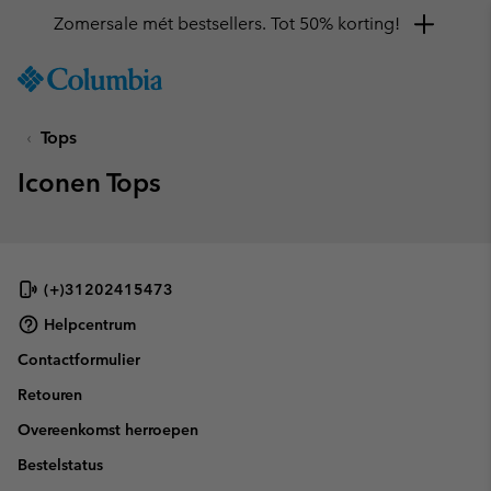
Zomersale mét bestsellers. Tot 50% korting!
SKIP
Columbia
TO
Sportswear
CONTENT
Tops
SKIP
TO
Iconen Tops
MAIN
NAV
SKIP
TO
SEARCH
(+)31202415473
Helpcentrum
Contactformulier
Retouren
Overeenkomst herroepen
Bestelstatus