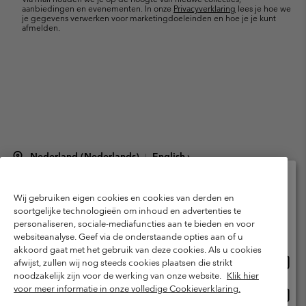
aanbiedingen en evenementen. In onze
Privacyverklaring
lees je hoe we
je gegevens verwerken voor marketingdoeleinden en hoe je je kunt
afmelden.
Nederland (Nederlands)
English ›
|
©
2026
Columbia Sportswear Netherlands B.V. Kingsfordweg 151, 1043 GR
Amsterdam The Netherlands. All rights reserved.
Wij gebruiken eigen cookies en cookies van derden en
Selecteer je verzendlocatie en taal
Gebruiksvoorwaarden
Verkoopvoorwaarden
Garantie
soortgelijke technologieën om inhoud en advertenties te
personaliseren, sociale-mediafuncties aan te bieden en voor
Online shoppen beschikbaar
Privacybeleid
Gebruiksvoorwaarden voor lidmaatschap
websiteanalyse. Geef via de onderstaande opties aan of u
akkoord gaat met het gebruik van deze cookies. Als u cookies
Voorwaarden voor door gebruikers gegenereerde inhoud
Impressum
Onlin
United States
afwijst, zullen wij nog steeds cookies plaatsen die strikt
shopp
Cookies
Public CBCR
noodzakelijk zijn voor de werking van onze website.
Klik hier
besch
voor meer informatie in onze volledige Cookieverklaring.
Onlin
Netherlands-English