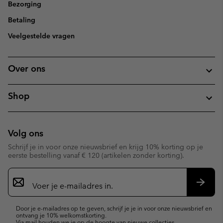
Bezorging
Betaling
Veelgestelde vragen
Over ons
Shop
Volg ons
Schrijf je in voor onze nieuwsbrief en krijg 10% korting op je
eerste bestelling vanaf € 120 (artikelen zonder korting).
Aanmelden
voor
e-
Inschr
mailupdates
Door je e-mailadres op te geven, schrijf je je in voor onze nieuwsbrief en
ontvang je 10% welkomstkorting.
Via mail houden we je op de hoogte van nieuwe collecties,