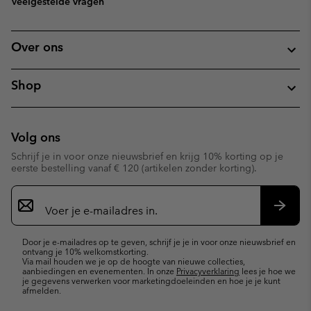
Veelgestelde vragen
Over ons
Shop
Volg ons
Schrijf je in voor onze nieuwsbrief en krijg 10% korting op je
eerste bestelling vanaf € 120 (artikelen zonder korting).
Aanmelden
voor
e-
Inschr
mailupdates
Door je e-mailadres op te geven, schrijf je je in voor onze nieuwsbrief en
ontvang je 10% welkomstkorting.
Via mail houden we je op de hoogte van nieuwe collecties,
aanbiedingen en evenementen. In onze
Privacyverklaring
lees je hoe we
je gegevens verwerken voor marketingdoeleinden en hoe je je kunt
afmelden.