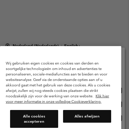
Nederland (Nederlands)
English ›
|
©
2026
Columbia Sportswear Netherlands B.V. Kingsfordweg 151, 1043 GR
Amsterdam The Netherlands. All rights reserved.
Wij gebruiken eigen cookies en cookies van derden en
Selecteer je verzendlocatie en taal
Gebruiksvoorwaarden
Verkoopvoorwaarden
Garantie
soortgelijke technologieën om inhoud en advertenties te
personaliseren, sociale-mediafuncties aan te bieden en voor
Online shoppen beschikbaar
Privacybeleid
Gebruiksvoorwaarden voor lidmaatschap
websiteanalyse. Geef via de onderstaande opties aan of u
akkoord gaat met het gebruik van deze cookies. Als u cookies
Voorwaarden voor door gebruikers gegenereerde inhoud
Impressum
Onlin
United States
afwijst, zullen wij nog steeds cookies plaatsen die strikt
shopp
Cookies
Public CBCR
noodzakelijk zijn voor de werking van onze website.
Klik hier
besch
voor meer informatie in onze volledige Cookieverklaring.
Onlin
Netherlands-English
shopp
Helpcentrum: Maan-Vrij. 9:00 - 13:00 & 14:00 - 18:00
(+)31202415473
besch
Alle cookies
Alles afwijzen
Onlin
Netherlands-Dutch
accepteren
shopp
besch