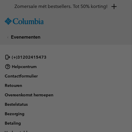
Zomersale mét bestsellers. Tot 50% korting!
SKIP
Columbia
TO
Sportswear
CONTENT
Evenementen
SKIP
TO
MAIN
NAV
(+)31202415473
SKIP
Helpcentrum
TO
Contactformulier
SEARCH
Retouren
Overeenkomst herroepen
Bestelstatus
Bezorging
Betaling