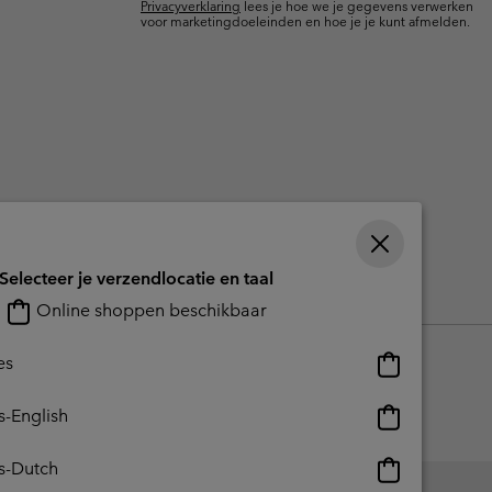
Privacyverklaring
lees je hoe we je gegevens verwerken
terhandschoenen
terhandschoenen
Gids voor waterdicht
Gids voor waterdicht
voor marketingdoeleinden en hoe je je kunt afmelden.
in grote maten
e dames
 heren
Selecteer je verzendlocatie en taal
reerde inhoud
Impressum
Cookies
Public CBCR
Online shoppen beschikbaar
Online
es
shoppen
beschikbaar
Online
s-English
shoppen
beschikbaar
Online
s-Dutch
shoppen