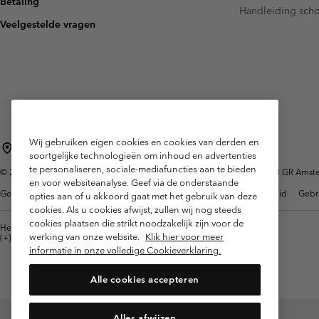
Betaling
Fleeces
Fleeces
Handleiding sch
Amaze Collectie
Veelgestelde vragen
Technische fleeces
Technische fleeces
Omni-MAX™
Sherpa Fleeces
Sherpa Fleeces
Casual Fleeces
Casual Fleeces
Fleece Gilets
Fleece Gilets
Wij gebruiken eigen cookies en cookies van derden en
Nederland (Nederlands)
English ›
|
soortgelijke technologieën om inhoud en advertenties
te personaliseren, sociale-mediafuncties aan te bieden
©
2026
Columbia Sportswear Netherlands B.V. Kingsfordweg 151, 1043 GR Amster
en voor websiteanalyse. Geef via de onderstaande
Gebruiksvoorwaarden
Verkoopvoorwaarden
Garantie
Privacybeleid
Gebr
opties aan of u akkoord gaat met het gebruik van deze
cookies. Als u cookies afwijst, zullen wij nog steeds
cookies plaatsen die strikt noodzakelijk zijn voor de
Helpcentrum: Maan-Vrij. 9:00 - 13:00 & 14:00 - 18:00
werking van onze website.
Klik hier voor meer
(+)31202415473
informatie in onze volledige Cookieverklaring.
Alle cookies accepteren
Alles afwijzen