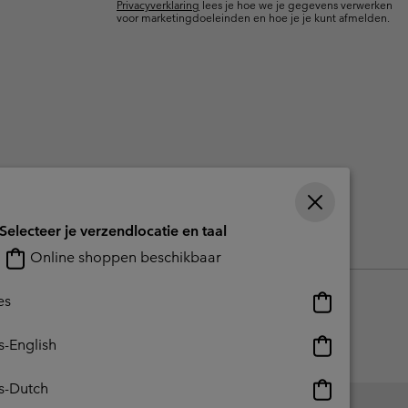
Privacyverklaring
lees je hoe we je gegevens verwerken
terhandschoenen
terhandschoenen
Gids voor waterdicht
Gids voor waterdicht
voor marketingdoeleinden en hoe je je kunt afmelden.
in grote maten
e dames
 heren
Selecteer je verzendlocatie en taal
reerde inhoud
Impressum
Cookies
Public CBCR
Online shoppen beschikbaar
Online
es
shoppen
beschikbaar
Online
s-English
shoppen
beschikbaar
Online
s-Dutch
shoppen