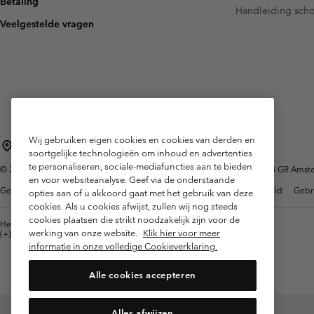
Betaling
Fleeces
Fleeces
Handleiding sch
Amaze Collectie
Veelgestelde vragen
Technische fleeces
Technische fleeces
Omni-MAX™
Sherpa Fleeces
Sherpa Fleeces
Casual Fleeces
Casual Fleeces
Fleece Gilets
Fleece Gilets
Wij gebruiken eigen cookies en cookies van derden en
Nederland (Nederlands)
English ›
|
soortgelijke technologieën om inhoud en advertenties
te personaliseren, sociale-mediafuncties aan te bieden
©
2026
Columbia Sportswear Netherlands B.V. Kingsfordweg 151, 1043 GR Amster
en voor websiteanalyse. Geef via de onderstaande
Gebruiksvoorwaarden
Verkoopvoorwaarden
Garantie
Privacybeleid
Gebr
opties aan of u akkoord gaat met het gebruik van deze
cookies. Als u cookies afwijst, zullen wij nog steeds
cookies plaatsen die strikt noodzakelijk zijn voor de
Helpcentrum: Maan-Vrij. 9:00 - 13:00 & 14:00 - 18:00
werking van onze website.
Klik hier voor meer
(+)31202415473
informatie in onze volledige Cookieverklaring.
Alle cookies accepteren
Alles afwijzen