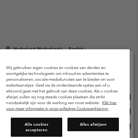
Nederland (Nederlands)
English ›
|
©
2026
Columbia Sportswear Netherlands B.V. Kingsfordweg 151, 1043 GR
Amsterdam The Netherlands. All rights reserved.
Wij gebruiken eigen cookies en cookies van derden en
Selecteer je verzendlocatie en taal
Gebruiksvoorwaarden
Verkoopvoorwaarden
Garantie
soortgelijke technologieën om inhoud en advertenties te
personaliseren, sociale-mediafuncties aan te bieden en voor
Online shoppen beschikbaar
Privacybeleid
Gebruiksvoorwaarden voor lidmaatschap
websiteanalyse. Geef via de onderstaande opties aan of u
akkoord gaat met het gebruik van deze cookies. Als u cookies
Voorwaarden voor door gebruikers gegenereerde inhoud
Impressum
Onlin
United States
afwijst, zullen wij nog steeds cookies plaatsen die strikt
shopp
Cookies
Public CBCR
noodzakelijk zijn voor de werking van onze website.
Klik hier
besch
voor meer informatie in onze volledige Cookieverklaring.
Onlin
Netherlands-English
shopp
Helpcentrum: Maan-Vrij. 9:00 - 13:00 & 14:00 - 18:00
(+)31202415473
besch
Alle cookies
Alles afwijzen
Onlin
Netherlands-Dutch
accepteren
shopp
besch