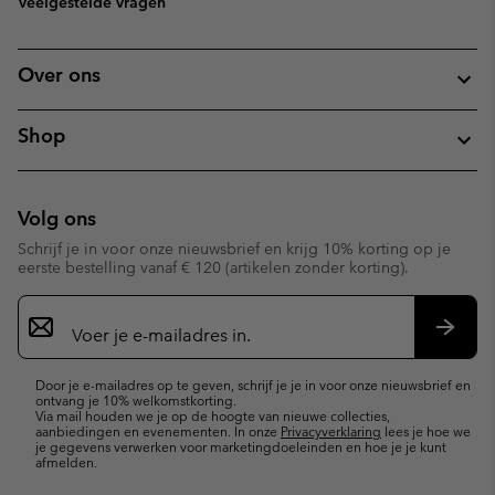
Veelgestelde vragen
Over ons
Shop
Volg ons
Schrijf je in voor onze nieuwsbrief en krijg 10% korting op je
eerste bestelling vanaf € 120 (artikelen zonder korting).
Aanmelden
voor
e-
Inschr
mailupdates
Door je e-mailadres op te geven, schrijf je je in voor onze nieuwsbrief en
ontvang je 10% welkomstkorting.
Via mail houden we je op de hoogte van nieuwe collecties,
aanbiedingen en evenementen. In onze
Privacyverklaring
lees je hoe we
je gegevens verwerken voor marketingdoeleinden en hoe je je kunt
afmelden.