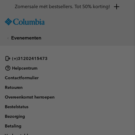
Zomersale mét bestsellers. Tot 50% korting!
SKIP
Columbia
TO
Sportswear
CONTENT
Evenementen
SKIP
TO
MAIN
NAV
(+)31202415473
SKIP
Helpcentrum
TO
Contactformulier
SEARCH
Retouren
Overeenkomst herroepen
Bestelstatus
Bezorging
Betaling