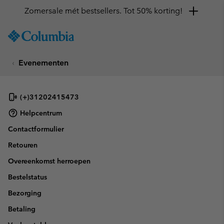
Zomersale mét bestsellers. Tot 50% korting!
SKIP
Columbia
TO
Sportswear
CONTENT
Evenementen
SKIP
TO
MAIN
NAV
(+)31202415473
SKIP
Helpcentrum
TO
Contactformulier
SEARCH
Retouren
Overeenkomst herroepen
Bestelstatus
Bezorging
Betaling