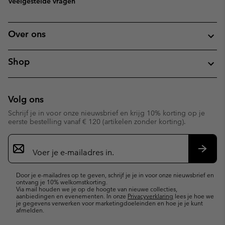
Veelgestelde vragen
Over ons
Shop
Volg ons
Schrijf je in voor onze nieuwsbrief en krijg 10% korting op je
eerste bestelling vanaf € 120 (artikelen zonder korting).
Aanmelden
voor
e-
Inschr
mailupdates
Door je e-mailadres op te geven, schrijf je je in voor onze nieuwsbrief en
ontvang je 10% welkomstkorting.
Via mail houden we je op de hoogte van nieuwe collecties,
aanbiedingen en evenementen. In onze
Privacyverklaring
lees je hoe we
je gegevens verwerken voor marketingdoeleinden en hoe je je kunt
afmelden.