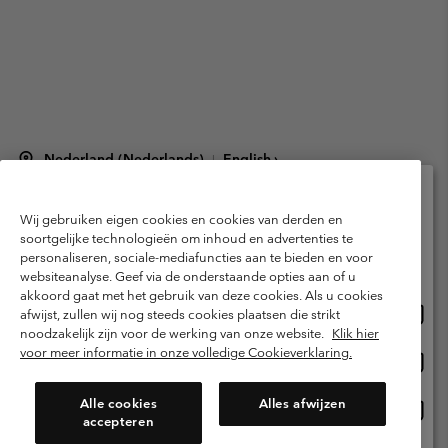
Nederland (Nederlands)
English ›
|
©
2026
Columbia Sportswear Netherlands B.V. Kingsfordweg 151, 1043 GR
Amsterdam The Netherlands. All rights reserved.
Wij gebruiken eigen cookies en cookies van derden en
Selecteer je verzendlocatie en taal
Gebruiksvoorwaarden
Verkoopvoorwaarden
Garantie
soortgelijke technologieën om inhoud en advertenties te
personaliseren, sociale-mediafuncties aan te bieden en voor
Online shoppen beschikbaar
Privacybeleid
Gebruiksvoorwaarden voor lidmaatschap
websiteanalyse. Geef via de onderstaande opties aan of u
akkoord gaat met het gebruik van deze cookies. Als u cookies
Voorwaarden voor door gebruikers gegenereerde inhoud
Impressum
Onlin
United States
afwijst, zullen wij nog steeds cookies plaatsen die strikt
shopp
Cookies
Public CBCR
noodzakelijk zijn voor de werking van onze website.
Klik hier
besch
voor meer informatie in onze volledige Cookieverklaring.
Onlin
Netherlands-English
shopp
Helpcentrum: Maan-Vrij. 9:00 - 13:00 & 14:00 - 18:00
(+)31202415473
besch
Alle cookies
Alles afwijzen
Onlin
Netherlands-Dutch
accepteren
shopp
besch