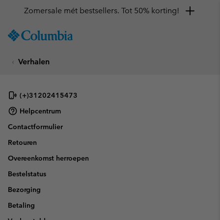
Zomersale mét bestsellers. Tot 50% korting!
SKIP
Columbia
TO
Sportswear
CONTENT
Verhalen
SKIP
TO
MAIN
NAV
(+)31202415473
SKIP
Helpcentrum
TO
Contactformulier
SEARCH
Retouren
Overeenkomst herroepen
Bestelstatus
Bezorging
Betaling