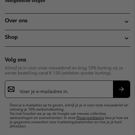
Veelgestelde vragen
Over ons
Shop
Volg ons
Schrijf je in voor onze nieuwsbrief en krijg 10% korting op je
eerste bestelling vanaf € 120 (artikelen zonder korting).
Aanmelden
voor
e-
Inschr
mailupdates
Door je e-mailadres op te geven, schrijf je je in voor onze nieuwsbrief en
ontvang je 10% welkomstkorting.
Via mail houden we je op de hoogte van nieuwe collecties,
aanbiedingen en evenementen. In onze
Privacyverklaring
lees je hoe we
je gegevens verwerken voor marketingdoeleinden en hoe je je kunt
afmelden.