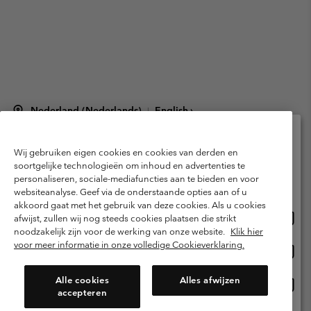
Nederland (Nederlands)
English ›
|
©
2026
Columbia Sportswear Netherlands B.V. Kingsfordweg 151, 1043 GR
Amsterdam The Netherlands. All rights reserved.
Wij gebruiken eigen cookies en cookies van derden en
Selecteer je verzendlocatie en taal
Gebruiksvoorwaarden
Verkoopvoorwaarden
Garantie
soortgelijke technologieën om inhoud en advertenties te
personaliseren, sociale-mediafuncties aan te bieden en voor
Online shoppen beschikbaar
Privacybeleid
Gebruiksvoorwaarden voor lidmaatschap
websiteanalyse. Geef via de onderstaande opties aan of u
akkoord gaat met het gebruik van deze cookies. Als u cookies
Voorwaarden voor door gebruikers gegenereerde inhoud
Impressum
Onlin
United States
afwijst, zullen wij nog steeds cookies plaatsen die strikt
shopp
Cookies
Public CBCR
noodzakelijk zijn voor de werking van onze website.
Klik hier
besch
voor meer informatie in onze volledige Cookieverklaring.
Onlin
Netherlands-English
shopp
Helpcentrum: Maan-Vrij. 9:00 - 13:00 & 14:00 - 18:00
(+)31202415473
besch
Alle cookies
Alles afwijzen
Onlin
Netherlands-Dutch
accepteren
shopp
besch