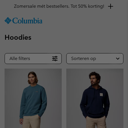
Zomersale mét bestsellers. Tot 50% korting!
SKIP
Columbia
TO
Sportswear
CONTENT
Hoodies
SKIP
TO
MAIN
NAV
Alle filters
Sorteren op
SKIP
TO
SEARCH