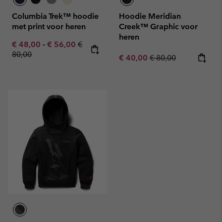
Columbia Trek™ hoodie
Hoodie Meridian
met print voor heren
Creek™ Graphic voor
heren
Minimum sale price:
Maximum sale price:
Regular price:
€ 48,00
-
€ 56,00
€
80,00
Sale price:
Regular price:
€ 40,00
€ 80,00