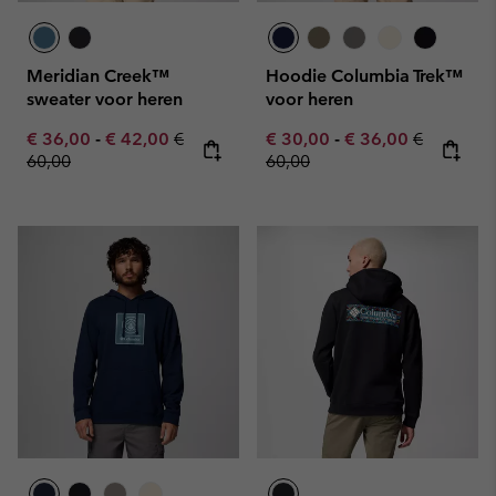
Meridian Creek™
Hoodie Columbia Trek™
sweater voor heren
voor heren
Minimum sale price:
Maximum sale price:
Regular price:
Minimum sale price:
Maximum sale pric
Regular pr
€ 36,00
-
€ 42,00
€
€ 30,00
-
€ 36,00
€
60,00
60,00