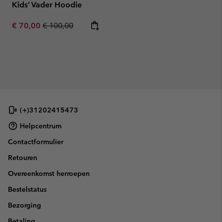
Kids’ Vader Hoodie
Sale price:
Regular price:
€ 70,00
€ 100,00
(+)31202415473
Helpcentrum
Contactformulier
Retouren
Overeenkomst herroepen
Bestelstatus
Bezorging
Betaling