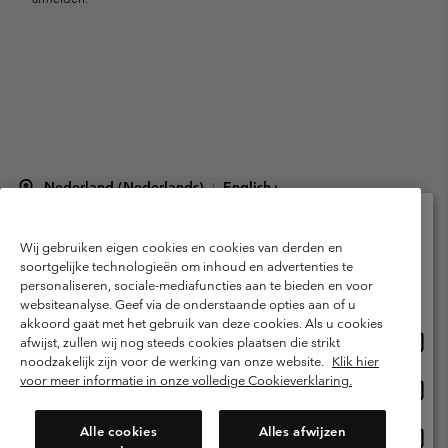
Nederland (Nederlands)
English ›
|
©
2026
Columbia Sportswear Netherlands B.V. Kingsfordweg 151, 1043 GR
Amsterdam The Netherlands. All rights reserved.
Wij gebruiken eigen cookies en cookies van derden en
Selecteer je verzendlocatie en taal
Gebruiksvoorwaarden
Verkoopvoorwaarden
Garantie
soortgelijke technologieën om inhoud en advertenties te
personaliseren, sociale-mediafuncties aan te bieden en voor
Online shoppen beschikbaar
Privacybeleid
Gebruiksvoorwaarden voor lidmaatschap
websiteanalyse. Geef via de onderstaande opties aan of u
akkoord gaat met het gebruik van deze cookies. Als u cookies
Voorwaarden voor door gebruikers gegenereerde inhoud
Impressum
Onlin
United States
afwijst, zullen wij nog steeds cookies plaatsen die strikt
shopp
Cookies
Public CBCR
noodzakelijk zijn voor de werking van onze website.
Klik hier
besch
voor meer informatie in onze volledige Cookieverklaring.
Onlin
Netherlands-English
shopp
Helpcentrum: Maan-Vrij. 9:00 - 13:00 & 14:00 - 18:00
(+)31202415473
besch
Alle cookies
Alles afwijzen
Onlin
Netherlands-Dutch