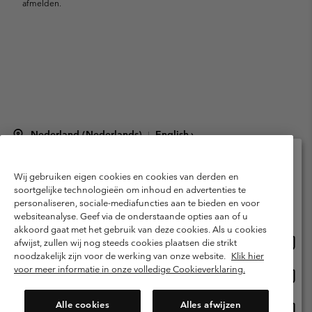
afmelden.
Nederland (Nederlands)
English ›
|
©
2026
Columbia Sportswear Netherlands B.V. Kingsfordweg 151, 1043 GR
Amsterdam The Netherlands. All rights reserved.
Wij gebruiken eigen cookies en cookies van derden en
Selecteer je verzendlocatie en taal
Gebruiksvoorwaarden
Verkoopvoorwaarden
Garantie
soortgelijke technologieën om inhoud en advertenties te
personaliseren, sociale-mediafuncties aan te bieden en voor
Online shoppen beschikbaar
Privacybeleid
Gebruiksvoorwaarden voor lidmaatschap
websiteanalyse. Geef via de onderstaande opties aan of u
akkoord gaat met het gebruik van deze cookies. Als u cookies
Voorwaarden voor door gebruikers gegenereerde inhoud
Impressum
Onlin
United States
afwijst, zullen wij nog steeds cookies plaatsen die strikt
shopp
Cookies
Public CBCR
noodzakelijk zijn voor de werking van onze website.
Klik hier
besch
voor meer informatie in onze volledige Cookieverklaring.
Onlin
Netherlands-English
shopp
Helpcentrum: Maan-Vrij. 9:00 - 13:00 & 14:00 - 18:00
(+)31202415473
besch
Alle cookies
Alles afwijzen
Onlin
Netherlands-Dutch