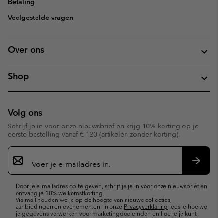
Betaling
Veelgestelde vragen
Over ons
Shop
Volg ons
Schrijf je in voor onze nieuwsbrief en krijg 10% korting op je
eerste bestelling vanaf € 120 (artikelen zonder korting).
Aanmelden
voor
e-
Inschr
mailupdates
Door je e-mailadres op te geven, schrijf je je in voor onze nieuwsbrief en
ontvang je 10% welkomstkorting.
Via mail houden we je op de hoogte van nieuwe collecties,
aanbiedingen en evenementen. In onze
Privacyverklaring
lees je hoe we
je gegevens verwerken voor marketingdoeleinden en hoe je je kunt