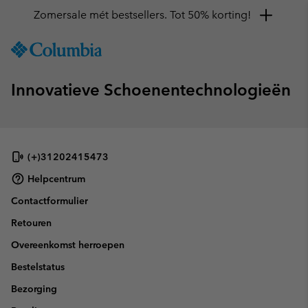
Zomersale mét bestsellers. Tot 50% korting!
SKIP
Columbia
TO
Sportswear
CONTENT
Innovatieve Schoenentechnologieën
SKIP
TO
MAIN
NAV
SKIP
(+)31202415473
TO
Helpcentrum
SEARCH
Contactformulier
Retouren
Overeenkomst herroepen
Bestelstatus
Bezorging