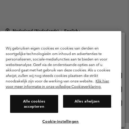
Nederland (Nederlands)
English ›
|
©
2026
Columbia Sportswear Netherlands B.V. Kingsfordweg 151, 1043 GR
Amsterdam The Netherlands. All rights reserved.
Wij gebruiken eigen cookies en cookies van derden en
Selecteer je verzendlocatie en taal
Gebruiksvoorwaarden
Verkoopvoorwaarden
Garantie
soortgelijke technologieën om inhoud en advertenties te
personaliseren, sociale-mediafuncties aan te bieden en voor
Online shoppen beschikbaar
Privacybeleid
Gebruiksvoorwaarden voor lidmaatschap
websiteanalyse. Geef via de onderstaande opties aan of u
akkoord gaat met het gebruik van deze cookies. Als u cookies
Voorwaarden voor door gebruikers gegenereerde inhoud
Impressum
Onlin
United States
afwijst, zullen wij nog steeds cookies plaatsen die strikt
shopp
Cookies
Public CBCR
noodzakelijk zijn voor de werking van onze website.
Klik hier
besch
voor meer informatie in onze volledige Cookieverklaring.
Onlin
Netherlands-English
shopp
Helpcentrum: Maan-Vrij. 9:00 - 13:00 & 14:00 - 18:00
(+)31202415473
besch
Alle cookies
Alles afwijzen
Onlin
Netherlands-Dutch
accepteren
shopp
besch
Alle Locaties Bekijken
Cookie-instellingen