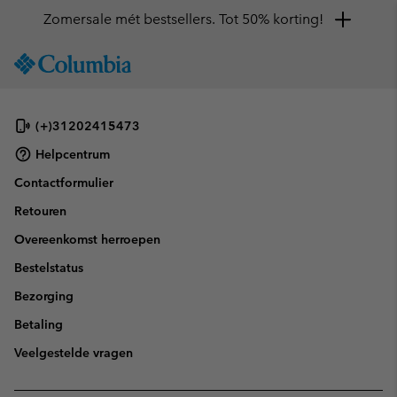
Zomersale mét bestsellers. Tot 50% korting!
SKIP
Columbia
TO
Sportswear
CONTENT
SKIP
(+)31202415473
TO
MAIN
Helpcentrum
NAV
Contactformulier
SKIP
Retouren
TO
SEARCH
Overeenkomst herroepen
Bestelstatus
Bezorging
Betaling
Veelgestelde vragen