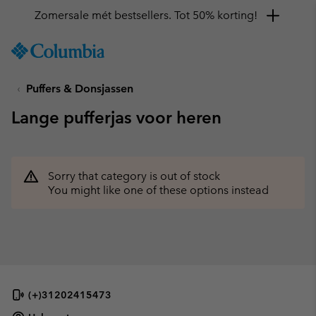
Zomersale mét bestsellers. Tot 50% korting!
SKIP
Columbia
TO
Sportswear
CONTENT
Puffers & Donsjassen
SKIP
TO
Lange pufferjas voor heren
MAIN
NAV
SKIP
TO
Sorry that category is out of stock
SEARCH
You might like one of these options instead
(+)31202415473