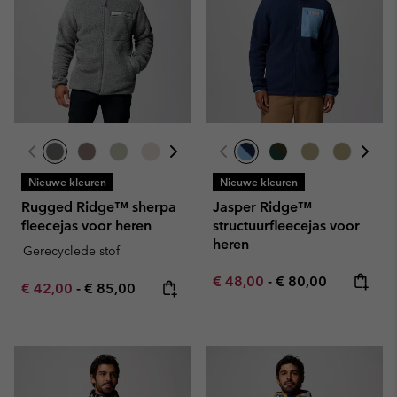
Nieuwe kleuren
Nieuwe kleuren
Rugged Ridge™ sherpa
Jasper Ridge™
fleecejas voor heren
structuurfleecejas voor
heren
Gerecyclede stof
Minimum sale price:
Maximum price:
€ 48,00
-
€ 80,00
Minimum sale price:
Maximum price:
€ 42,00
-
€ 85,00