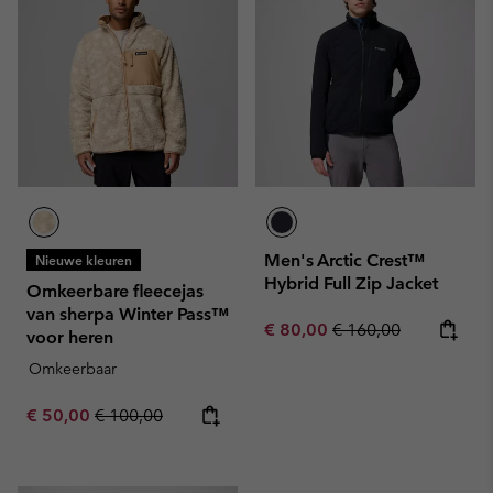
Men's Arctic Crest™
Nieuwe kleuren
Hybrid Full Zip Jacket
Omkeerbare fleecejas
van sherpa Winter Pass™
Sale price:
Regular price:
€ 80,00
€ 160,00
voor heren
Omkeerbaar
Sale price:
Regular price:
€ 50,00
€ 100,00