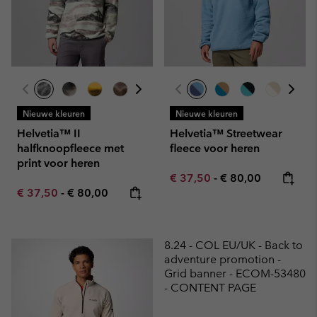
Nieuwe kleuren
Nieuwe kleuren
Helvetia™ II
Helvetia™ Streetwear
halfknoopfleece met
fleece voor heren
print voor heren
Minimum sale price:
Maximum price:
€ 37,50
-
€ 80,00
Minimum sale price:
Maximum price:
€ 37,50
-
€ 80,00
8.24 - COL EU/UK - Back to
adventure promotion -
Grid banner - ECOM-53480
- CONTENT PAGE