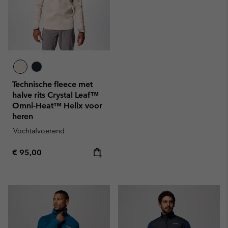
Technische fleece met
halve rits Crystal Leaf™
Omni-Heat™ Helix voor
heren
Vochtafvoerend
Regular price:
€ 95,00