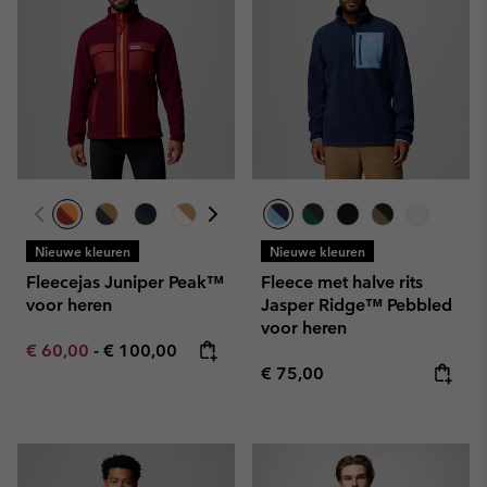
Nieuwe kleuren
Nieuwe kleuren
Fleecejas Juniper Peak™
Fleece met halve rits
voor heren
Jasper Ridge™ Pebbled
voor heren
Minimum sale price:
Maximum price:
€ 60,00
-
€ 100,00
Regular price:
€ 75,00