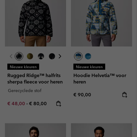
Nieuwe kleuren
Nieuwe kleuren
Rugged Ridge™ halfrits
Hoodie Helvetia™ voor
sherpa fleece voor heren
heren
Gerecyclede stof
Regular price:
€ 90,00
Minimum sale price:
Maximum price:
€ 48,00
-
€ 80,00