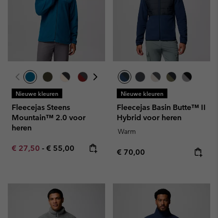
Nieuwe kleuren
Nieuwe kleuren
Fleecejas Steens
Fleecejas Basin Butte™ II
Mountain™ 2.0 voor
Hybrid voor heren
heren
Warm
Minimum sale price:
Maximum price:
€ 27,50
-
€ 55,00
Regular price:
€ 70,00