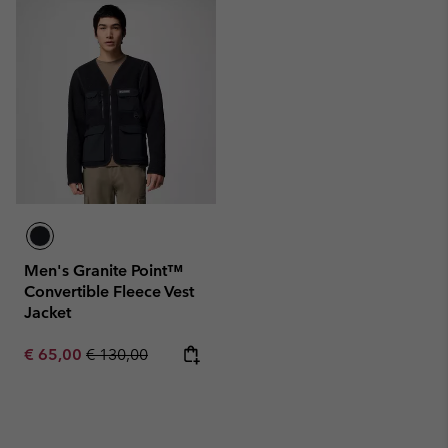
Men's Granite Point™
Convertible Fleece Vest
Jacket
Sale price:
Regular price:
€ 65,00
€ 130,00