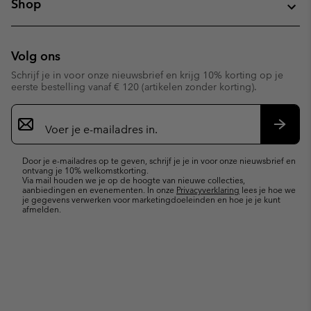
Shop
Volg ons
Schrijf je in voor onze nieuwsbrief en krijg 10% korting op je
eerste bestelling vanaf € 120 (artikelen zonder korting).
Aanmelden
voor
e-
Inschr
mailupdates
Door je e-mailadres op te geven, schrijf je je in voor onze nieuwsbrief en
ontvang je 10% welkomstkorting.
Via mail houden we je op de hoogte van nieuwe collecties,
aanbiedingen en evenementen. In onze
Privacyverklaring
lees je hoe we
je gegevens verwerken voor marketingdoeleinden en hoe je je kunt
afmelden.