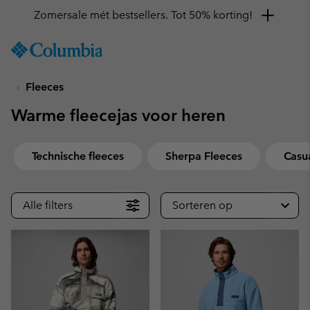
Zomersale mét bestsellers. Tot 50% korting!
SKIP
Columbia
TO
Sportswear
CONTENT
Fleeces
SKIP
TO
Warme fleecejas voor heren
MAIN
NAV
SKIP
Technische fleeces
Sherpa Fleeces
Casu
TO
SEARCH
Alle filters
Sorteren op